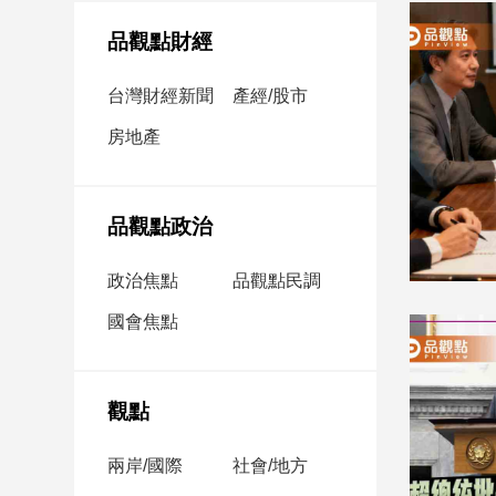
民
調
品觀點財經
國
會
台灣財經新聞
產經/股市
焦
房地產
點
觀
品觀點政治
點
政治焦點
品觀點民調
兩
國會焦點
岸/
國
際
社
觀點
會/
地
兩岸/國際
社會/地方
方