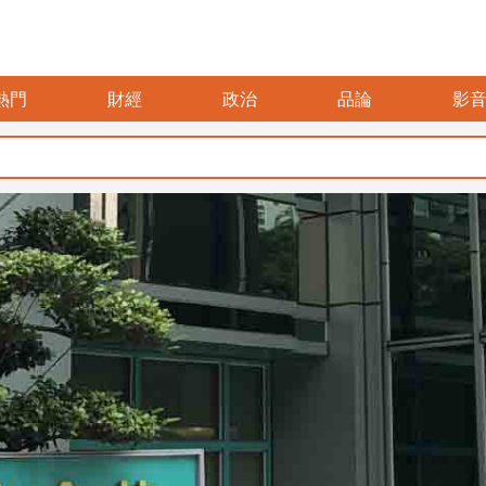
熱門
財經
政治
品論
影
暑