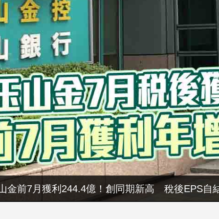
山金前7月獲利244.4億！創同期新高 稅後EPS自結
暑假玩布袋 親子暢遊海線生態 體驗食農樂趣