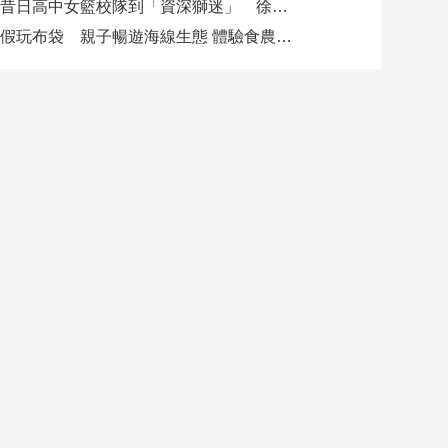
從昔日高中女籃校隊到「資深獅迷」 徐欣瑩現身攻城獅開訓為球隊加油
暑假玩布袋 親子暢遊海線生態 體驗食農樂趣