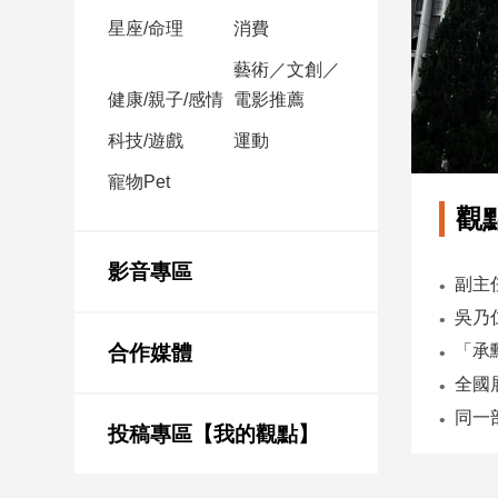
星座/命理
消費
娛
藝術／文創／
樂
健康/親子/感情
電影推薦
娛
科技/遊戲
運動
樂
星
寵物Pet
聞
觀
流
行/
影音專區
時
尚
追
合作媒體
星
投稿專區【我的觀點】
生
活