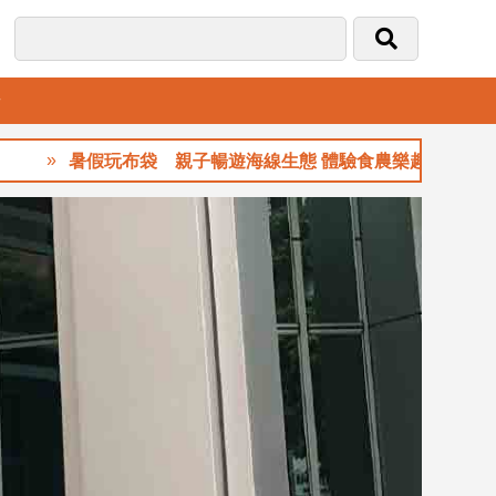
音
假玩布袋 親子暢遊海線生態 體驗食農樂趣