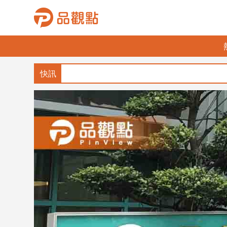
品
觀
點
財
經
台
灣
財
經
新
聞
產
經/
股