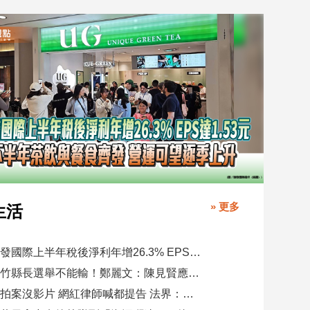
» 更多
生活
聯發國際上半年稅後淨利年增26.3% EPS達1.53元 下半年茶飲與餐食齊發 營運可望逐季上升
新竹縣長選舉不能輸！鄭麗文：陳見賢應不至於親痛仇快
偷拍案沒影片 網紅律師喊都提告 法界：須具備侵權要件