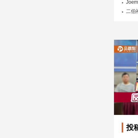
子/
感
情
藝
術
／
文
創
／
電
影
推
薦
科
技/
遊
戲
運
投
動