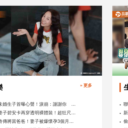
» 更多
樂
鬼鬼未婚生子首曝心聲！淚崩：謝謝你 選擇我當你父母
肯爺妻子碧安卡再穿透明裸體裝！超狂尺度引爆全網熱議
蕭煌奇傳將當爸爸！妻子被爆懷孕3個月 經紀公司回應了