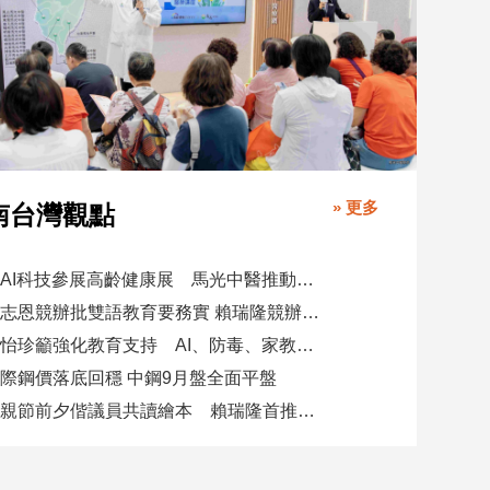
» 更多
南台灣觀點
攜AI科技參展高齡健康展 馬光中醫推動預防醫學迎接長壽新經濟
柯志恩競辦批雙語教育要務實 賴瑞隆競辦駁勿唱衰高雄
陳怡珍籲強化教育支持 AI、防毒、家教三箭齊發
際鋼價落底回穩 中鋼9月盤全面平盤
父親節前夕偕議員共讀繪本 賴瑞隆首推七大行動建雙語之都