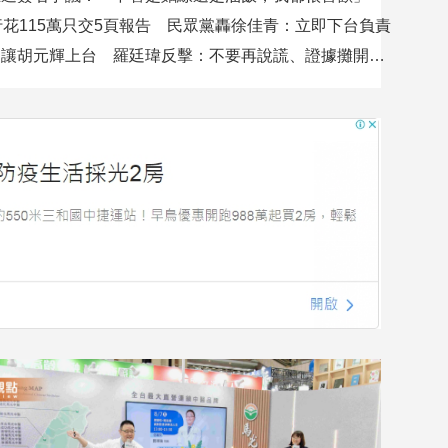
行花115萬只交5頁報告 民眾黨轟徐佳青：立即下台負責
吳沛憶控不讓胡元輝上台 羅廷瑋反擊：不要再說謊、證據攤開會很難看