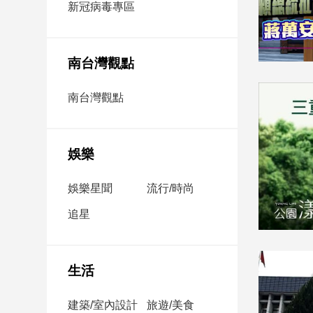
新冠病毒專區
新
冠
病
毒
南台灣觀點
專
區
南台灣觀點
南
台
娛樂
灣
觀
娛樂星聞
流行/時尚
點
追星
南
台
灣
生活
觀
點
建築/室內設計
旅遊/美食