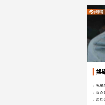
建
築/
室
內
設
計
旅
遊/
美
食
星
座/
命
娛
理
消
費
健
康/
親