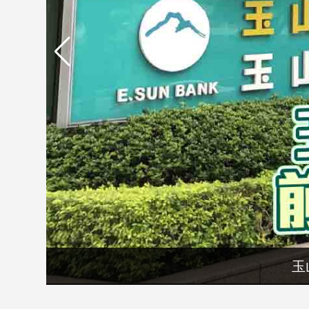
市
房
地
產
品
觀
點
政
治
政
治
焦
點
玉
品
觀
點