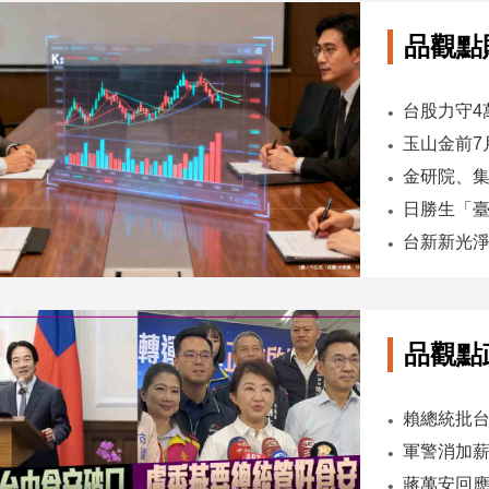
品觀點
台股力守4
品觀點
軍警消加薪
蔣萬安回