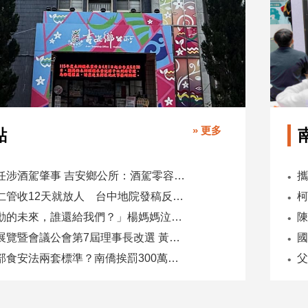
» 更多
點
副主任涉酒駕肇事 吉安鄉公所：酒駕零容忍 請辭獲准
吳乃仁管收12天就放人 台中地院發稿反駁：沒有司法雙標
「承勳的未來，誰還給我們？」楊媽媽泣控教唆少女怕毀前途
全國展覽暨會議公會第7屆理事長改選 黃潔儀接任
國
同一部食安法兩套標準？南僑挨罰300萬 台糖驗出苯駢芘卻免責