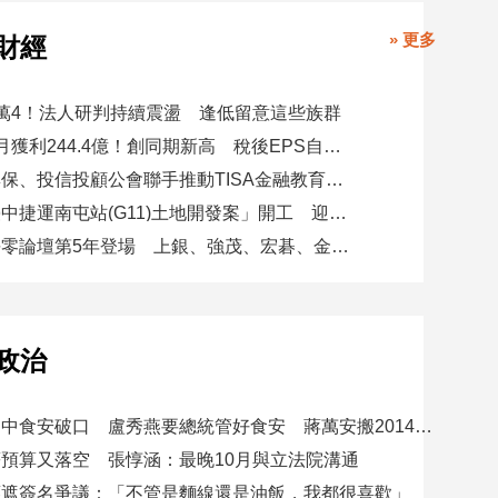
» 更多
財經
萬4！法人研判持續震盪 逢低留意這些族群
玉山金前7月獲利244.4億！創同期新高 稅後EPS自結1.51元
金研院、集保、投信投顧公會聯手推動TISA金融教育 將辦150場宣講
日勝生「臺中捷運南屯站(G11)土地開發案」開工 迎向臺中三軌時代
台新新光淨零論壇第5年登場 上銀、強茂、宏碁、金寶經驗分享！
政治
賴總統批台中食安破口 盧秀燕要總統管好食安 蔣萬安搬2014「食安即國安」打臉
預算又落空 張惇涵：最晚10月與立法院溝通
應遮簽名爭議：「不管是麵線還是油飯，我都很喜歡」