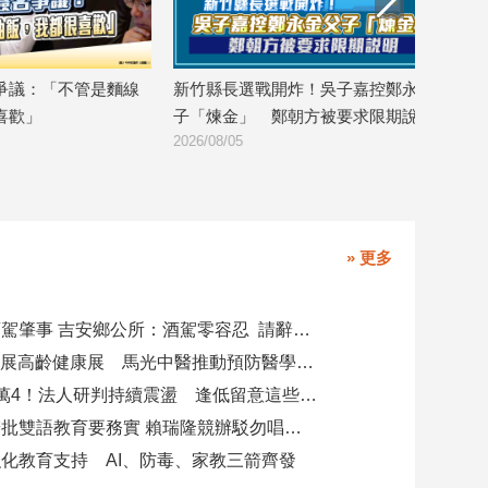
線
新竹縣長選戰開炸！吳子嘉控鄭永金父
王鴻薇轟民進黨
子「煉金」 鄭朝方被要求限期說明
台糖護短
2026/08/05
2026/08/04
» 更多
副主任涉酒駕肇事 吉安鄉公所：酒駕零容忍 請辭獲准
攜AI科技參展高齡健康展 馬光中醫推動預防醫學迎接長壽新經濟
台股力守4萬4！法人研判持續震盪 逢低留意這些族群
柯志恩競辦批雙語教育要務實 賴瑞隆競辦駁勿唱衰高雄
化教育支持 AI、防毒、家教三箭齊發