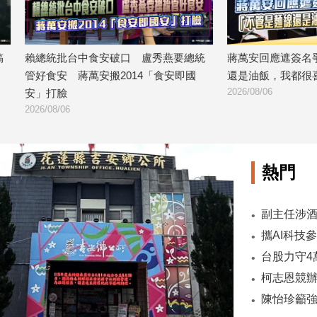
中食安破口 盧秀燕要總統
蔣萬安回應遮簽名爭議：「不管是麵
蔣萬安搬2014「食安即國
還是油飯，我都很喜歡」
2026/08/06
熱門
陳怡珍籲強