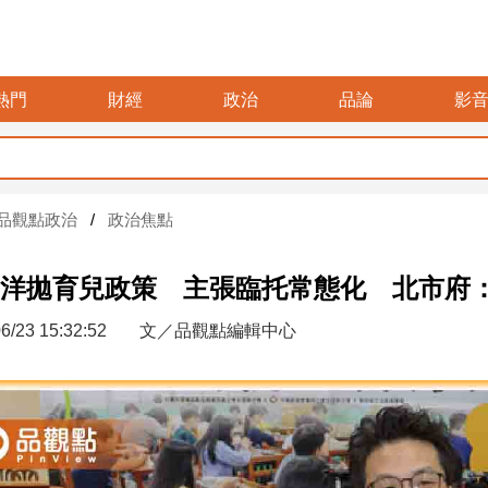
熱門
財經
政治
品論
影
品觀點政治
政治焦點
洋拋育兒政策 主張臨托常態化 北市府：
6/23 15:32:52
文／品觀點編輯中心