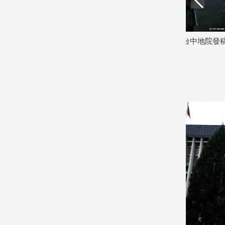
娛
樂
秀票據 控
吳乃仁管收12天就放人 台中地院發稿
賴總統批台
籌錢至今未
反駁：沒有司法雙標
管好食安 
娛
2026/08/06
安」打臉
樂
2026/08/06
星
聞
流
行/
時
尚
追
星
生
活