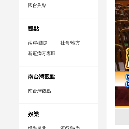
市
國會焦點
房
地
產
觀點
兩岸/國際
社會/地方
品
觀
新冠病毒專區
點
政
治
南台灣觀點
政
南台灣觀點
治
焦
點
娛樂
品
觀
點
娛樂星聞
流行/時尚