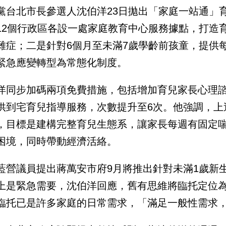
黨台北市長參選人沈伯洋23日拋出「家庭一站通」
12個行政區各設一處家庭教育中心服務據點，打造
雜症；二是針對6個月至未滿7歲學齡前孩童，提供
緊急應變轉型為常態化制度。
洋同步加碼兩項免費措施，包括增加育兒家長心理諮
供到宅育兒指導服務，次數提升至6次。他強調，上
，目標是建構完整育兒生態系，讓家長每週有固定
困境，同時帶動經濟活絡。
藍營議員提出蔣萬安市府9月將推出針對未滿1歲新
上是緊急需要，沈伯洋回應，舊有思維將臨托定位
臨托已是許多家庭的日常需求，「滿足一般性需求