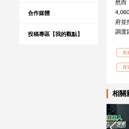
然而
新
冠
4,
合作媒體
病
府並
毒
專
調度
區
投稿專區【我的觀點】
民
南
台
育
灣
觀
點
相關
南
台
灣
觀
點