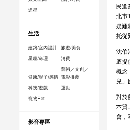
民
民進
調
追星
北市
國
會
疑難
焦
生活
托從
點
建築/室內設計
旅遊/美食
沈伯
觀
星座/命理
消費
庭提
點
藝術／文創／
概念
健康/親子/感情
電影推薦
兩
兒」
岸/
科技/遊戲
運動
國
對於
際
寵物Pet
本質
社
會/
會，
地
影音專區
方