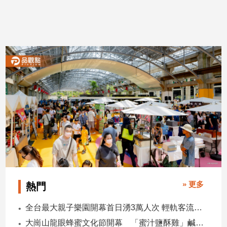
寵
物
Pet
影
音
專
區
合
作
媒
體
» 更多
熱門
全台最大親子樂園開幕首日湧3萬人次 輕軌客流增20倍
投
大崗山龍眼蜂蜜文化節開幕 「蜜汁鹽酥雞」鹹甜跨界搶話題
稿