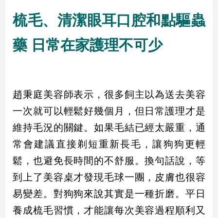
梳毛、清潔眼耳口腔和點驅蟲
娛
樂
藥 日常在家護理不可少
娛
樂
星
聞
趙秉庭美容師表示，很多飼主以為送去美容
流
一次就可以輕鬆好幾個月，但日常護理才是
行/
時
維持毛況的關鍵。如果毛結已經太嚴重，通
尚
常會建議直接剃短重新長毛，讓狗狗更輕
追
鬆，也避免長時間的不舒服。換句話說，等
星
到上了美容桌才發現毛球一團，皮膚也很容
易變差。對狗狗來說其實是一種折磨。平日
生
養成梳毛習慣，才能讓每次美容過程順利又
活