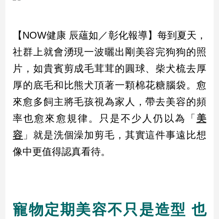
市
房
地
【NOW健康 辰蘊如／彰化報導】每到夏天，
產
社群上就會湧現一波曬出剛美容完狗狗的照
片，如貴賓剪成毛茸茸的圓球、柴犬梳去厚
品
厚的底毛和比熊犬頂著一顆棉花糖腦袋。愈
觀
來愈多飼主將毛孩視為家人，帶去美容的頻
點
政
率也愈來愈規律。只是不少人仍以為「
美
治
容
」就是洗個澡加剪毛，其實這件事遠比想
政
像中更值得認真看待。
治
焦
點
品
觀
寵物定期美容不只是造型 也
點