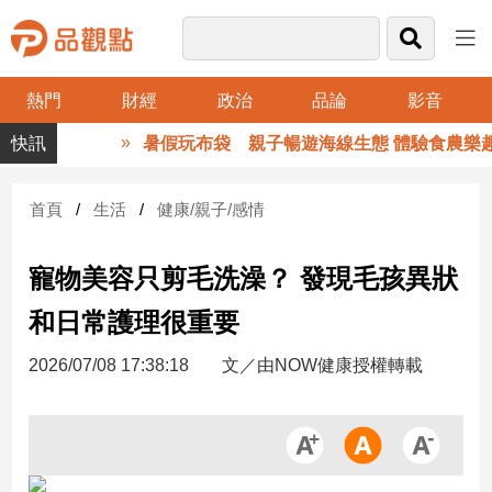
熱門
財經
政治
品論
影音
品
暑假玩布袋 親子暢遊海線生態 體驗食農樂趣
觀
點
財
首頁
生活
健康/親子/感情
經
寵物美容只剪毛洗澡？ 發現毛孩異狀
台
灣
和日常護理很重要
財
經
2026/07/08 17:38:18
文／由NOW健康授權轉載
新
聞
產
經/
股