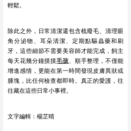
輕鬆。
建
築/
室
內
除此之外，日常清潔還包含梳廢毛、清理眼
設
計
角分泌物、耳朵清潔、定期點驅蟲藥和刷
旅
牙，這些細節不需要美容師才能完成，飼主
遊/
美
每天花幾分鐘摸摸
毛孩
、順手整理，不僅能
食
增進感情，更能在第一時間發現皮膚異狀或
星
腫塊，比任何檢查都即時。真正的愛護，往
座/
命
往藏在這些日常小事裡。
理
消
費
文字編輯：楊芷晴
健
康/
親