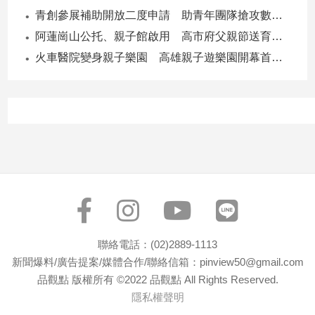
專
青創參展補助開放二度申請 助青年團隊搶攻數位轉型商機
區
阿蓮崗山公托、親子館啟用 高市府父親節送育兒暖禮
【我
火車醫院變身親子樂園 高雄親子遊樂園開幕首日爆棚
的
觀
點】
聯絡電話：(02)2889-1113
新聞爆料/廣告提案/媒體合作/聯絡信箱：pinview50@gmail.com
品觀點 版權所有 ©2022 品觀點 All Rights Reserved.
隱私權聲明