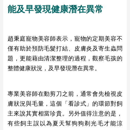
民
能及早發現健康潛在異常
調
國
會
焦
點
趙秉庭寵物美容師表示，寵物的定期美容不
僅有助於預防毛髮打結、皮膚炎及寄生蟲問
題，更能藉由清潔整理的過程，觀察毛孩的
觀
點
整體健康狀況，及早發現潛在異常。
兩
岸/
國
專業美容師在動剪刀之前，通常會先檢視皮
際
膚狀況與毛量，這個「看診式」的環節對飼
社
會/
主來說其實相當珍貴。另外值得注意的是，
地
有些飼主誤以為夏天幫狗狗剃光毛才能涼
方