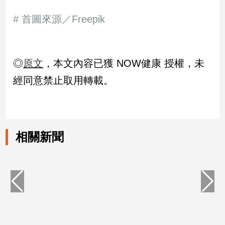
子/
# 首圖來源／Freepik
感
情
藝
術
◎
原文
，本文內容已獲 NOW健康 授權，未
／
文
經同意禁止取用轉載。
創
／
電
影
推
相關新聞
薦
科
技/
遊
戲
運
動