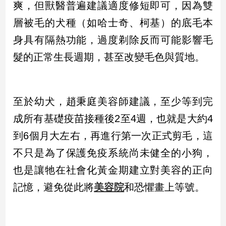
爽，但獸醫普遍建議適度修短即可，因為雙
新
冠
層被毛的犬種（如哈士奇、柯基）的底毛本
病
毒
身具有隔熱功能，過度剃除反而可能影響毛
專
髮的正常生長週期，甚至改變毛色與質地。
區
南
至於幼犬，趙秉庭美容師建議，至少等到完
台
成所有基礎疫苗接種後2至4週，也就是大約4
灣
到6個月大左右，再進行第一次正式剪毛，這
觀
點
不只是為了保護免疫系統尚未健全的小狗，
也是讓牠在社會化黃金期建立對美容的正向
南
台
記憶，避免從此將
美容院
和恐懼畫上等號。
灣
觀
點