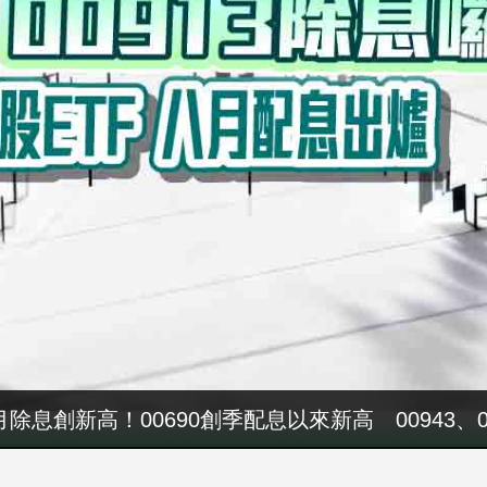
八月除息創新高！00690創季配息以來新高 00943、
女會大團結力挺徐欣瑩 楊文科縣長再喊「一定要讓
軍警消加薪預算又落空 張惇涵：最晚10月與立法