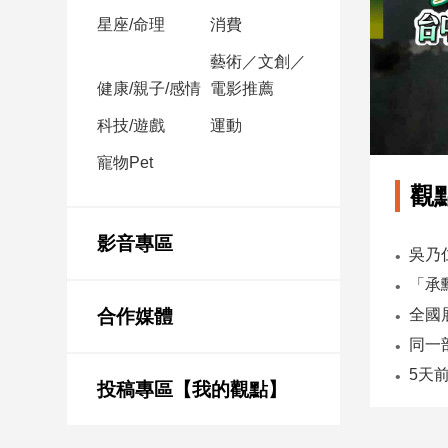
星座/命理
消費
娛
藝術／文創／
樂
健康/親子/感情
電影推薦
娛
科技/遊戲
運動
樂
寵物Pet
星
聞
觀
流
行/
影音專區
時
尚
追
合作媒體
星
投稿專區【我的觀點】
生
活