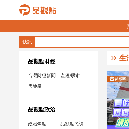
品
觀
點
財
生
經
品觀點財經
台
台灣財經新聞
產經/股市
灣
財
房地產
經
新
聞
品觀點政治
產
經/
政治焦點
品觀點民調
股