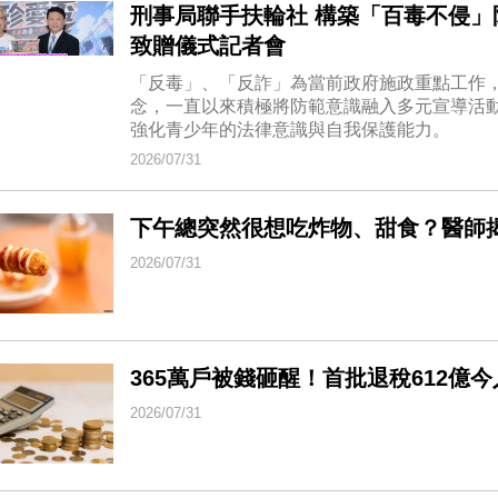
刑事局聯手扶輪社 構築「百毒不侵」防
致贈儀式記者會
「反毒」、「反詐」為當前政府施政重點工作
念，一直以來積極將防範意識融入多元宣導活
強化青少年的法律意識與自我保護能力。
2026/07/31
下午總突然很想吃炸物、甜食？醫師
2026/07/31
365萬戶被錢砸醒！首批退稅612億今
2026/07/31