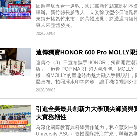
因應年底五合一選戰，國民黨新竹縣黨部固本
舉辦。新竹縣長參選人、立委徐欣瑩今日連跑
東鎮升格為竹東市」的具體政見，將透過持續
東未來整體發展。
2026/08/04
遠傳獨賣HONOR 600 Pro MOL
遠傳今（3）日宣布攜手HONOR，獨家開賣潮玩AI創
版」．適逢 POP MART 超人氣角色「MOL
機，將MOLLY的童趣時尚魅力融入手機設計，
屬桌布、拍照浮水印等內容，讓手機從裡到外
2026/08/03
引進全美最具創新力大學頂尖師資與
大實務韌性
為深化國際教育與科學實作能力，私立薇閣中學日前邀
University, ASU）教授團隊跨海前來