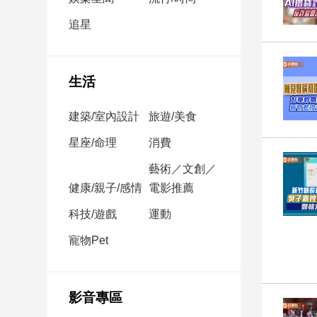
民
調
追星
國
會
焦
生活
點
建築/室內設計
旅遊/美食
觀
星座/命理
消費
點
藝術／文創／
健康/親子/感情
電影推薦
兩
岸/
科技/遊戲
運動
國
際
寵物Pet
社
會/
地
影音專區
方