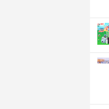
子/
感
情
藝
術
／
文
創
／
電
影
推
薦
科
技/
遊
戲
運
動