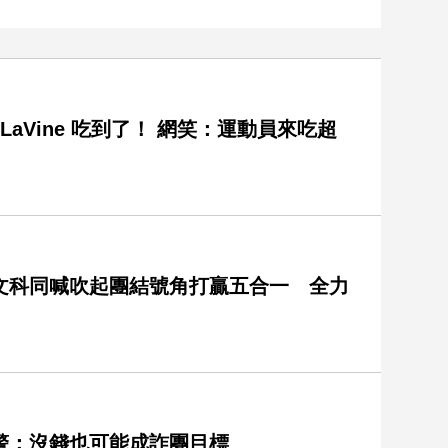
 LaVine 吃到了！ 網笑：運動員來吃超
文科同喊吹起團結號角打贏五合一 全力
警：沒錢也可能成詐團目標