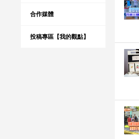
新
冠
合作媒體
病
毒
專
區
投稿專區【我的觀點】
南
台
灣
觀
點
南
台
灣
觀
點