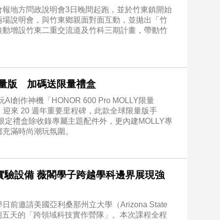
會報地方問政說明會3日晚間起跑，並於竹東鎮開始
兩場說明會，與竹東鄉親面對面互動，並拋出「竹
推動增設竹東二重交流道及竹科三期計畫，帶動竹
LY限量版 加碼送限量禮盒
作神機「HONOR 600 Pro MOLLY限量
LY」迎來 20 週年重要里程碑，此款全球限量版手
限定禮盒除收錄專屬主題配件外，更內建MOLLY專
都充滿時尚潮玩氛圍。
實驗設備 薇閣學子跨越學科邊界展現強
請美國亞利桑那州立大學（Arizona State
，舉辦為期五天的「跨領域科技實作營隊」。本次課程全程