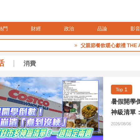
熱門
財經
政治
品論
影
父親節餐飲暖心獻禮 THE AMNI
活
消費
1
Top
暑假開學
神級清單
2026/08/06