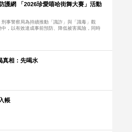
護網 「2026珍愛嘻哈街舞大賽」活動
，刑事警察局為持續推動「識詐」與「識毒」觀
動中，以有效達成事前預防、降低被害風險，同時
揭真相：先喝水
入帳