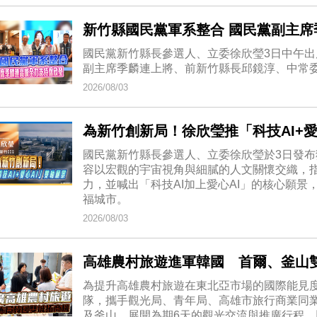
新竹縣國民黨軍系整合 國民黨副主
國民黨新竹縣長參選人、立委徐欣瑩3日中午
副主席季麟連上將、前新竹縣長邱鏡淳、中常
2026/08/03
為新竹創新局！徐欣瑩推「科技AI+愛
國民黨新竹縣長參選人、立委徐欣瑩於3日發布
容以宏觀的宇宙視角與細膩的人文關懷交織，
力，並喊出「科技AI加上愛心AI」的核心願
福城市。
2026/08/03
高雄農村旅遊進軍韓國 首爾、釜山
為提升高雄農村旅遊在東北亞市場的國際能見
隊，攜手觀光局、青年局、高雄市旅行商業同
及釜山，展開為期6天的觀光交流與推廣行程