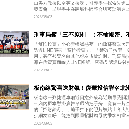
由美方教授以全英文授課，引導學生探索先進
發表會，呈現學生在跨域科際整合與英語溝通
2026/08/03
刑事局籲「三不原則」：不輸帳密、不給
「幫忙投票」小心變帳號惡夢！內政部警政署
透過LINE傳來「幫忙投票」、「替孩子按讚
用，甚至被冒名向其他好友借款詐財。刑事局
導在仿冒頁面輸入LINE帳號、密碼及認證碼
2026/08/03
板南線驚喜送財氣！復華投信聯名北
板南線一列捷運車廂近日意外成為近期最受關
車廂內原本懸掛廣告吊環的把手旁，竟有一片
的「招財錢母」，隨手拍下的照片被貼上各大
少網友直呼，能搶到限量招財錢母的乘客相當
2026/08/03