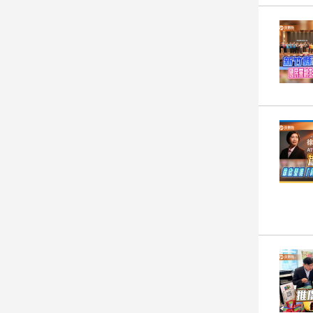
建
築/
室
內
設
計
旅
遊/
美
食
星
座/
命
理
消
費
健
康/
親