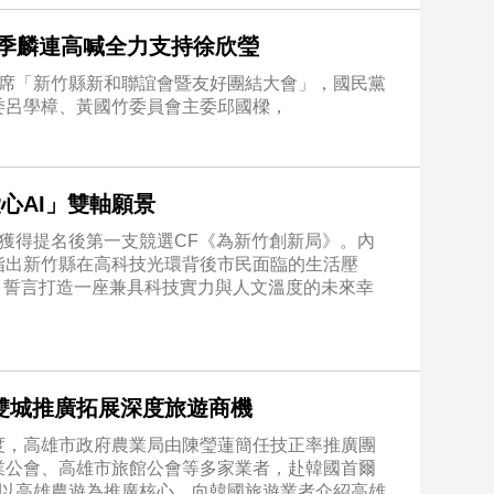
席季麟連高喊全力支持徐欣瑩
出席「新竹縣新和聯誼會暨友好團結大會」，國民黨
委呂學樟、黃國竹委員會主委邱國樑，
心AI」雙軸願景
獲得提名後第一支競選CF《為新竹創新局》。內
指出新竹縣在高科技光環背後市民面臨的生活壓
景，誓言打造一座兼具科技實力與人文溫度的未來幸
雙城推廣拓展深度旅遊商機
度，高雄市政府農業局由陳瑩蓮簡任技正率推廣團
業公會、高雄市旅館公會等多家業者，赴韓國首爾
，以高雄農遊為推廣核心，向韓國旅遊業者介紹高雄