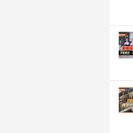
娛
樂
娛
樂
星
聞
流
行/
時
尚
追
星
生
活