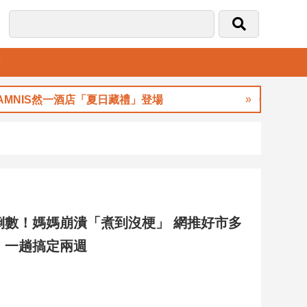
音
S然一酒店「夏日藏禮」登場
00913八月除息創
倒數！媽媽崩潰「煮到沒梗」 網推好市多
：一趟搞定兩週