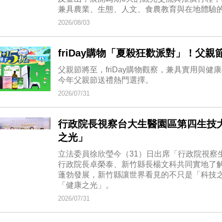
兼具農業、生態、人文、食農教育與在地體驗
2026/08/03
friDay購物「夏殺狂歡派對」！父親
父親節將至，friDay購物觀察，兼具實用與
今年父親節送禮熱門選擇。
2026/07/31
行政院長視察台大生醫園區第四生技
之光」
立法委員徐欣瑩今（31）日出席「行政院視察
行政院長卓榮泰、新竹縣長楊文科共同實地了
蓬勃發展，新竹縣讓世界看見的不只是「科技
「健康之光」。
2026/07/31