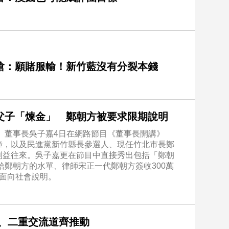
嗆：願賭服輸！新竹藍沒有分裂本錢
父子「煉金」 鄭朝方被要求限期說明
報》董事長吳子嘉4日在網路節目《董事長開講》
鐘，以及民進黨新竹縣長參選人、現任竹北市長鄭
利益往來。吳子嘉更在節目中直接秀出包括「鄭朝
給鄭朝方的水單、律師宋正一代鄭朝方簽收300萬
面向社會說明。
、二重交流道齊推動