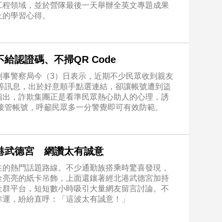
工程領域，並於營隊最後一天舉辦全英文專題成果
上的學習心得。
認證碼、不掃QR Code
刑事警察局今（3）日表示，近期不少民眾收到親友
」等訊息，出於好意順手點選連結，卻讓帳號遭到盜
指出，詐欺集團正是看準民眾熱心助人的心理，誘
後接管帳號，呼籲民眾多一分警覺即可有效防範。
港武德宮 網讚太有誠意
注的熱門話題路線。不少通勤族搭乘時驚喜發現，
金亮亮的紙卡吊飾，上面還鑲著經北港武德宮加持
社群平台，短短數小時吸引大量網友留言討論。不
幸運，紛紛直呼：「這波太有誠意！」