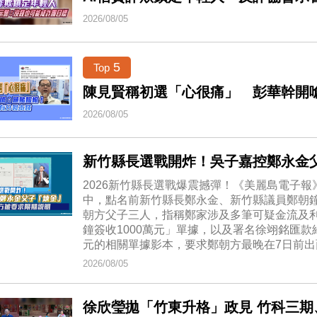
2026/08/05
5
Top
陳見賢稱初選「心很痛」 彭華幹開
2026/08/05
新竹縣長選戰開炸！吳子嘉控鄭永金
2026新竹縣長選戰爆震撼彈！《美麗島電子
中，點名前新竹縣長鄭永金、新竹縣議員鄭朝
朝方父子三人，指稱鄭家涉及多筆可疑金流及
鐘簽收1000萬元」單據，以及署名徐翊銘匯款
元的相關單據影本，要求鄭朝方最晚在7日前出
2026/08/05
徐欣瑩拋「竹東升格」政見 竹科三期