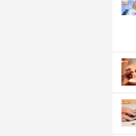
寵
物
Pet
影
音
專
區
合
作
媒
體
投
稿