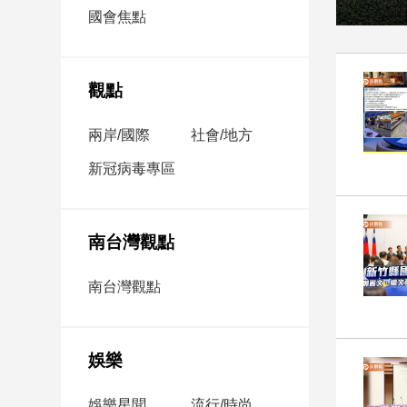
市
國會焦點
房
地
產
觀點
兩岸/國際
社會/地方
品
觀
新冠病毒專區
點
政
治
南台灣觀點
政
南台灣觀點
治
焦
點
娛樂
品
觀
點
娛樂星聞
流行/時尚