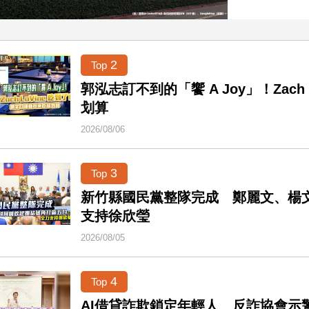
2
Top
郭泓志訂不到的「饗 A Joy」！Zach
划算
2026/08/06
3
Top
新竹縣國民黨整隊完成 鄭麗文、楊
支持徐欣瑩
2026/08/05
4
Top
AI借貸詐欺鎖定年輕人 反詐協會示