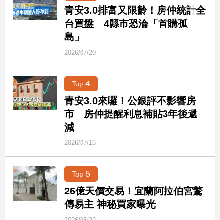
民
青安3.0排富又限齡！房仲統計全
調
台買盤 4縣市恐淪「首購孤
國
島」
會
焦
2026/07/20
點
4
Top
觀
青安3.0來囉！公銀評不影響房
點
市 房仲提醒利息補貼3年後遞
減
兩
2026/07/16
岸/
國
際
5
Top
社
會/
25億天價交易！宜蘭阿拉伯宮驚
地
傳易主 神秘買家曝光
方
2026/05/22