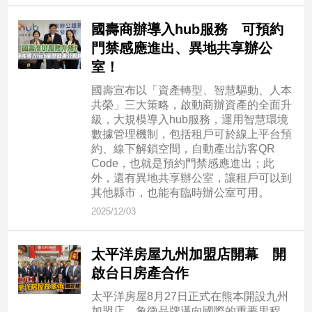
專
國壽商辦導入hub服務 可預約
區
門禁感應進出、異地共享辦公
【我
室！
的
觀
國壽宣布以「資產轉型、智慧驅動、人本
點】
共榮」三大策略，啟動商辦資產的全面升
級，大規模導入hub服務，運用智慧環境
數據管理機制，包括租戶可於線上平台預
約、線下解鎖空間，自動產出訪客QR
Code，也就是預約門禁感應進出；此
外，還有異地共享辦公室，讓租戶可以到
其他縣市，也能有臨時辦公室可用。
2025/12/03
太平洋房屋九州加盟店開幕 開
啟台日房產合作
太平洋房屋8月27日正式在熊本開設九州
加盟店，象徵品牌邁向國際的重要里程