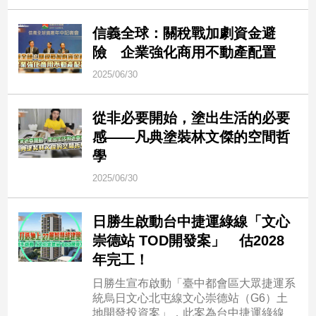
信義全球：關稅戰加劇資金避
險 企業強化商用不動產配置
2025/06/30
從非必要開始，塗出生活的必要
感——凡典塗裝林文傑的空間哲
學
2025/06/30
日勝生啟動台中捷運綠線「文心
崇德站 TOD開發案」 估2028
年完工！
日勝生宣布啟動「臺中都會區大眾捷運系
統烏日文心北屯線文心崇德站（G6）土
地開發投資案」，此案為台中捷運綠線