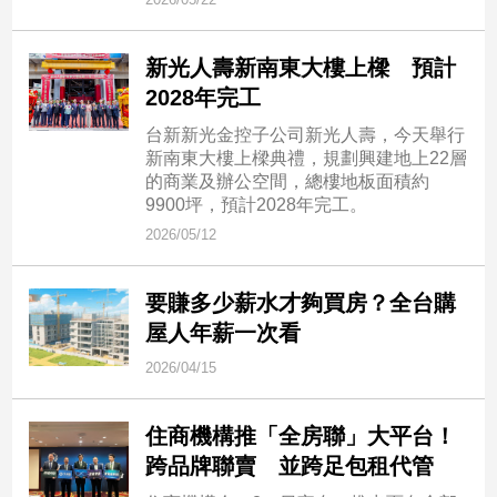
新
冠
病
新光人壽新南東大樓上樑 預計
毒
2028年完工
專
區
台新新光金控子公司新光人壽，今天舉行
新南東大樓上樑典禮，規劃興建地上22層
的商業及辦公空間，總樓地板面積約
9900坪，預計2028年完工。
南
2026/05/12
台
灣
觀
要賺多少薪水才夠買房？全台購
點
屋人年薪一次看
2026/04/15
南
台
灣
住商機構推「全房聯」大平台！
觀
跨品牌聯賣 並跨足包租代管
點