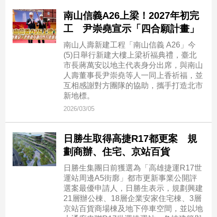
建
南山信義A26上梁！2027年初完
築/
工 尹崇堯宣示「四合願計畫」
室
內
南山人壽新建工程「南山信義 A26」今
設
(5)日舉行新建大樓上梁祈福典禮，臺北
計
市長蔣萬安以地主代表身分出席，與南山
人壽董事長尹崇堯等人一同上香祈福，並
旅
互相感謝對方團隊的協助，攜手打造北市
遊/
新地標。
美
食
2026/03/05
星
座/
日勝生取得高捷R17都更案 規
命
劃商辦、住宅、京站百貨
理
日勝生集團日前獲選為「高雄捷運R17世
消
運站周邊A5街廓」都市更新事業公開評
費
選案最優申請人，日勝生表示，規劃興建
健
21層辦公棟、18層企業安家住宅棟、3層
康/
京站百貨商場棟及地下停車空間，並以地
親