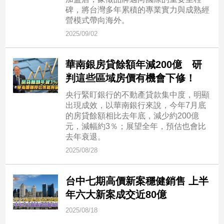
碑，將台灣多年累積的專業實力與成熟經
營模式帶向海外。
2025/09/02
華南銀房貸餘額年減200億 研
判這些區域房價有機會下修！
央行緊盯銀行的不動產貸款集中度，明顯
出現成效，以華南銀行來說，今年7月底
的房貸餘額相比去年底，減少約200億
元，減幅約3％；展望全年，預估也會比
去年衰退。
2025/08/28
台中七期高價新案穩健銷售 上半
年六大新案成交近80億
2025/08/18