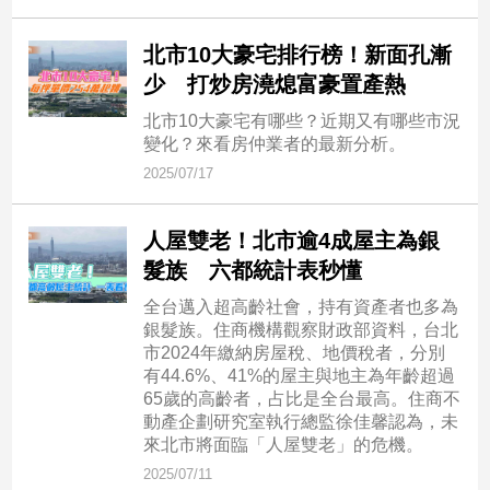
北市10大豪宅排行榜！新面孔漸
少 打炒房澆熄富豪置產熱
北市10大豪宅有哪些？近期又有哪些市況
變化？來看房仲業者的最新分析。
2025/07/17
人屋雙老！北市逾4成屋主為銀
髮族 六都統計表秒懂
全台邁入超高齡社會，持有資產者也多為
銀髮族。住商機構觀察財政部資料，台北
市2024年繳納房屋稅、地價稅者，分別
有44.6%、41%的屋主與地主為年齡超過
65歲的高齡者，占比是全台最高。住商不
動產企劃研究室執行總監徐佳馨認為，未
來北市將面臨「人屋雙老」的危機。
2025/07/11