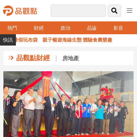
熱門
財經
政治
品論
影音
品
暑假玩布袋 親子暢遊海線生態 體驗食農樂趣
觀
點
財
品觀點財經
房地產
經
台
灣
財
經
新
聞
產
經/
股