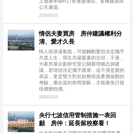
上通廊串聯R17世運捷運站、各棟建築與
子/
公共廣場。
感
2026/02/25
情
藝
情侶夫妻買房 房仲建議權利分
術
／
清、愛才久長
文
情人節浪漫氣氛，可能觸動愛侶決定攜手
創
共度人生，萌生共築愛巢的念頭，不過，
／
大家房屋企劃研究室公關襄理賴志昶建
電
議，若情侶決定攜手購屋，這不僅是愛的
影
承諾，更是雙方對於財務與資產價值觀的
推
考驗，應在簽約前明算帳，才能避免日後
薦
佳偶變怨偶。
科
2026/02/14
技/
遊
戲
央行七波信用管制措施一表回
運
顧 房仲：延長留校察看！
動