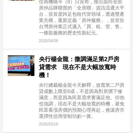
住商機構今（8）日宣布，推出面向全部
房仲品牌聯賣的「全房聯」資訊流通大平
台，並首度跨足包租代管領域，透過雙產
娛
業共構，重新定義「房仲服務」，並宣告
樂
台灣房仲業正式邁入「買、租、管、售」
一條龍服務的歷史性新紀元。
娛
2026/04/08
樂
星
聞
央行楊金龍：微調滿足第2戶房
流
貸需求 現在不是大幅放寬時
行/
機！
時
尚
央行總裁楊金龍今天解釋，放寬第二戶房
貸成數上限至6成，不是因為對房價下修
追
滿意，而是因為民眾需求要滿足他。但他
星
也強調，現在不是大幅放寬的時機，避免
民眾看漲房價的預期心理再起，會讓房市
選擇性信用管制功虧一簣。
生
2026/03/19
活