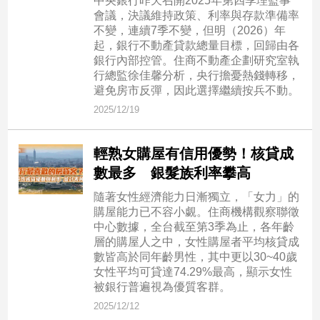
中央銀行昨天召開2025年第四季理監事
寵
會議，決議維持政策、利率與存款準備率
物
不變，連續7季不變，但明（2026）年
Pet
起，銀行不動產貸款總量目標，回歸由各
銀行內部控管。住商不動產企劃研究室執
行總監徐佳馨分析，央行擔憂熱錢轉移，
影
避免房市反彈，因此選擇繼續按兵不動。
音
2025/12/19
專
區
輕熟女購屋有信用優勢！核貸成
數最多 銀髮族利率攀高
合
隨著女性經濟能力日漸獨立，「女力」的
作
購屋能力已不容小覷。住商機構觀察聯徵
中心數據，全台截至第3季為止，各年齡
媒
層的購屋人之中，女性購屋者平均核貸成
體
數皆高於同年齡男性，其中更以30~40歲
女性平均可貸達74.29%最高，顯示女性
被銀行普遍視為優質客群。
投
2025/12/12
稿