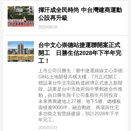
揮汗成全民時尚 中台灣建商運動
公設再升級
2025/08/18
台中文心崇德站捷運聯開案正式
開工 日勝生估2028年下半年完
工！
上市公司日勝生「臺中捷運綠線文心崇德
G6站土地開發共構大樓」7月正式開工，
標誌著台中北屯區軌道經濟正式進入新階
段。該案是台中市政府與中華郵政合作推
動，由日勝生與子公司集順生共同投資，
未來將興建地上27層、地下5層、總樓板
面積逾9000坪，融合郵政、商場與住宅
多功能之智慧綠建築，預計2028年下半
年完工。
2025/07/23