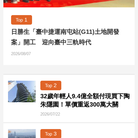
市
房
地
1
Top
產
日勝生「臺中捷運南屯站(G11)土地開發
案」開工 迎向臺中三軌時代
品
2026/08/07
觀
點
政
治
2
Top
政
32歲年輕人9.4億全額付現買下陶
治
朱隱園！單價重返300萬大關
焦
點
2026/07/22
品
觀
3
Top
點