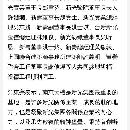
民
光實業董事長彭雪芬、新光醫院董事長夫人
調
許嫺嫺、新壽董事長魏寶生、新光實業總經
國
會
理吳東勝、新壽副董事長洪士琪、台新新光
焦
金控總經理林維俊、新光紡織董事長吳昕
點
恩、新壽董事洪士鈞、新壽總經理黃敏義、
上圓聯合建築師事務所建築師許義明、豐譽
觀
點
聯合工程董事長謝佶燁等人共同參與祈福，
祝禱工程順利完工。
兩
岸/
國
吳東亮表示，南東大樓是新光集團最重要的
際
基地，是許多新光關係企業，成長茁壯的地
社
方，也是凝聚新光集團各關係企業的向心
會/
地
力，以及承先啟後的精神堡壘。秉持著創辦
方