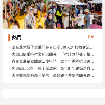
寵
物
Pet
影
音
» 更多
熱門
專
區
全台最大親子樂園開幕首日湧3萬人次 輕軌客流增20倍
大崗山龍眼蜂蜜文化節開幕 「蜜汁鹽酥雞」鹹甜跨界搶話題
青創參展補助開放二度申請 助青年團隊搶攻數位轉型商機
合
阿蓮崗山公托、親子館啟用 高市府父親節送育兒暖禮
作
媒
火車醫院變身親子樂園 高雄親子遊樂園開幕首日爆棚
體
投
稿