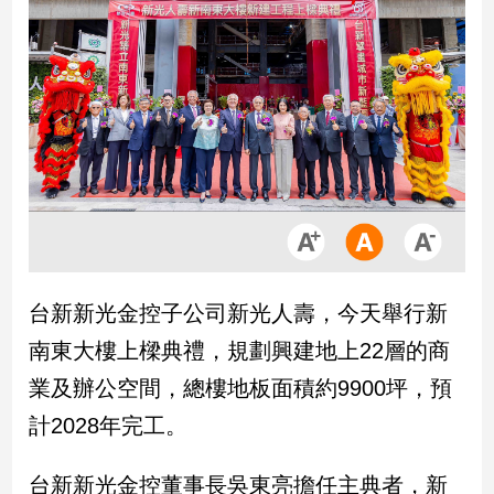
市
房
地
產
品
觀
點
政
治
台新新光金控子公司新光人壽，今天舉行新
政
南東大樓上樑典禮，規劃興建地上22層的商
治
焦
業及辦公空間，總樓地板面積約9900坪，預
點
計2028年完工。
品
觀
台新新光金控董事長吳東亮擔任主典者，新
點