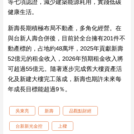
等七項認證，減少建築能源耗用，實踐低碳
建
健康生活。
築/
室
內
新壽長期積極布局不動產，多角化經營。在
設
與台新人壽合併後，目前於全台擁有201件不
計
動產標的，占地約48萬坪，2025年貢獻新壽
旅
遊/
52億元的租金收入，2026年預期租金收入將
美
食
可超過55億元。隨著逐步完成舊大樓資產活
星
化及新建大樓完工落成，新壽也期許未來每
座/
年成長目標能超過9％。
命
理
消
吳東亮
新壽
品觀點財經
費
健
台新新光金控
上樑
康/
親