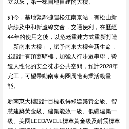
立以來，第一棟自地自建的大樓。
娛
如今，基地緊鄰捷運松江南京站，有松山新
樂
店線及中和新蘆線交會，交通便利，在歷經
娛
44年的使用之後，以危老重建方式重新打造
樂
「新南東大樓」，賦予南東大樓全新生命，
星
聞
並設計有頂蓋騎樓，加強人行步道串聯，營
流
造人性化的安全徒步公共空間，預計2028年
行/
時
完工，可望帶動南東商圈周邊商業活動量
尚
能。
追
星
新南東大樓設計目標取得綠建築黃金級、智
慧建築黃金級、建築能效一級、低碳建築一
生
級、美國LEED/WELL標章黃金級及耐震標章
活