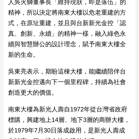
人吳火獅董事長「維持現狀，即是落伍」的
新
冠
精神，所以決定將南東大樓以危老重建的方
病
式，在原址重建，並且與台新新光金控「認
毒
專
真、創新、永續」的精神一樣，融入綠色永
區
續與智慧辦公的設計理念，賦予南東大樓全
新的生命。
南
台
吳東亮表示，期盼這棟大樓，能繼續陪伴台
灣
新新光金控邁向下一個里程碑，持續為社會
觀
點
創造更大的價值。
南
南東大樓為新光人壽自1972年從台灣省政府
台
灣
標購，興建地上14層、地下3層的商辦大樓，
觀
於1979年7月30日落成啟用，是新光人壽成
點