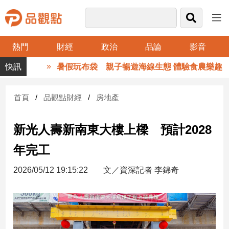
熱門
財經
政治
品論
影音
品
暑假玩布袋 親子暢遊海線生態 體驗食農樂趣
觀
點
財
首頁
品觀點財經
房地產
經
新光人壽新南東大樓上樑 預計2028
台
灣
年完工
財
經
2026/05/12 19:15:22
文／資深記者 李錦奇
新
聞
產
經/
股