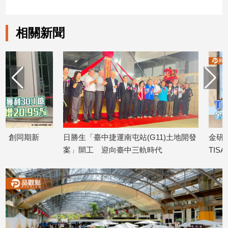
子/
感
情
相關新聞
藝
術
／
文
創
／
電
影
推
日勝生「臺中捷運南屯站(G11)土地開發
金研院、集保、投信
薦
案」開工 迎向臺中三軌時代
TISA金融教育 將辦
科
2026/08/07
2026/08/07
技/
遊
戲
運
動