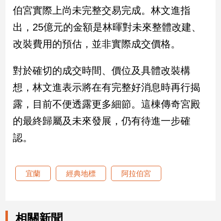
新
伯宮實際上尚未完整交易完成。林文進指
冠
出，25億元的金額是林暉對未來整體改建、
病
毒
改裝費用的預估，並非實際成交價格。
專
區
對於確切的成交時間、價位及具體改裝構
想，林文進表示將在有完整好消息時再行揭
南
露，目前不便透露更多細節。這棟傳奇宮殿
台
的最終歸屬及未來發展，仍有待進一步確
灣
觀
認。
點
南
宜蘭
經典地標
阿拉伯宮
台
灣
觀
點
相關新聞