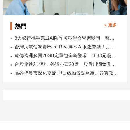
建
築/
室
» 更多
熱門
內
設
8大銀行攜手完成AI防詐模型聯合學習驗證 警示帳戶準確度提升2倍
計
台灣大電信獨賣Even Realities AI眼鏡套裝！月付1399元 專案價3990
旅
遊/
遠傳跨洲多國20GB定量包全新登場 1688元漫遊逾百國家！
美
台股收跌214點！外資小買20億 股后川湖晉升萬金股
食
高雄陸奧市深化交流 即日啟動景點互惠、簽署教育合作MOU
星
座/
命
理
消
費
健
康/
親