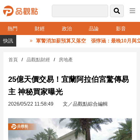
熱門
財經
政治
品論
影音
品
軍警消加薪預算又落空 張惇涵：最晚10月與立法
觀
點
財
首頁
品觀點財經
房地產
經
25億天價交易！宜蘭阿拉伯宮驚傳易
台
灣
主 神秘買家曝光
財
經
2026/05/22 11:58:49
文／品觀點綜合編輯
新
聞
產
經/
股