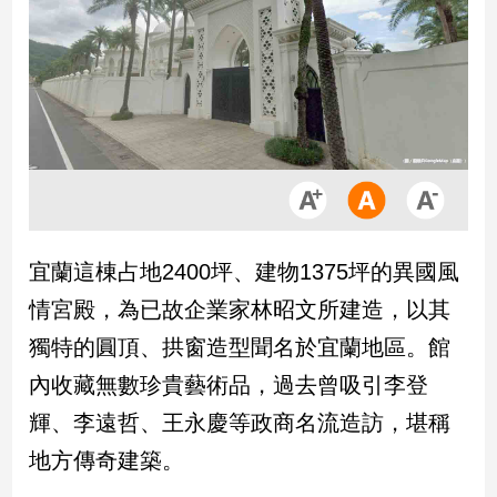
市
房
地
產
品
觀
點
政
宜蘭這棟占地2400坪、建物1375坪的異國風
治
情宮殿，為已故企業家林昭文所建造，以其
政
獨特的圓頂、拱窗造型聞名於宜蘭地區。館
治
內收藏無數珍貴藝術品，過去曾吸引李登
焦
點
輝、李遠哲、王永慶等政商名流造訪，堪稱
品
地方傳奇建築。
觀
點