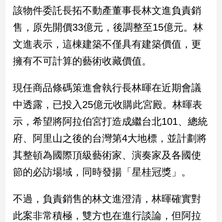
民
該物件委託長拓不動產董事長林文進負責銷
調
售，原先開價33億元，後調整至15億元。林
國
會
文進表示，這棟建築不僅具有建築價值，更
焦
擁有不可計算的藝術收藏價值。
點
現任商品條碼策進會執行長林暉在近期會議
觀
中透露，已投入25億元收購此宮殿。林暉表
點
示，希望將阿拉伯宮打造成繼台北101、總統
兩
府、阿里山之後的台灣第4大地標，並計劃將
岸/
其整頓為國際頂級藝術家、演奏家及各國使
國
際
節的必訪場域，同時發揚「星桂冠獎」。
社
會/
不過，負責銷售的林文進澄清，林暉確實對
地
方
此案非常積極，雙方也在進行談論，但阿拉