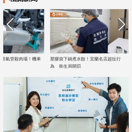
娛
樂
娛
樂
星
聞
車
塑膠袋下鍋煮水餃！宜蘭名店超扯行
藍執政8年卻民調
流
為 衛生局開罰
彰嘉三縣市國民黨
行/
2026/06/22
2026/05/07
時
尚
追
星
生
活