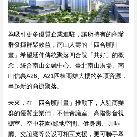
專
區
【我
的
為吸引更多優質企業進駐，讓所持有的商辦
觀
群發揮群聚效益，南山人壽的「四合願計
點】
畫」希望延伸傳統聚落四合院「共好」的概
念，統合南山金融中心、臺北南山廣場、南
山信義A26、A21四棟商辦大樓的各項資源，
串起新的商辦聚落。
未來，在「四合願計畫」推動下，入駐商辦
群的優質企業們，不僅會議室、高階影音視
聽室、空中花園/綠地空間、健身房、咖啡
廳、交誼廳等公設可相互支援，更可聯手舉