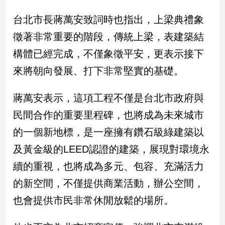
子/
台北市長蔣萬安致詞時也指出，上梁典禮象
感
情
徵著非常重要的階段，傳統上梁，表建築結
藝
構體已經完成，不僅象徵平安，更表示接下
術
／
來將朝向發展、打下非常堅實的基礎。
文
創
蔣萬安表示，這項工程不僅是台北市政府與
／
電
民間合作的重要里程碑，也將成為未來城市
影
推
的一個新地標，是一座擁有鑽石級綠建築以
薦
及黃金級的LEED認證的建築，展現對環境永
科
續的重視，也將成為多元、包容、充滿活力
技/
遊
的新空間，不僅提供商業活動，辦公空間，
戲
也會提供市民非常休閒放鬆的場所。
運
動