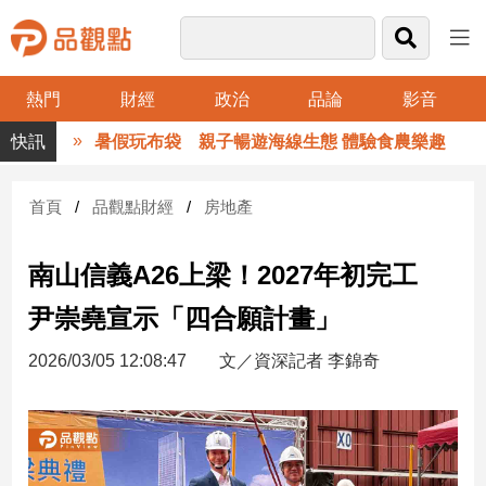
熱門
財經
政治
品論
影音
品
暑假玩布袋 親子暢遊海線生態 體驗食農樂趣
觀
點
財
首頁
品觀點財經
房地產
經
南山信義A26上梁！2027年初完工
台
灣
尹崇堯宣示「四合願計畫」
財
經
2026/03/05 12:08:47
文／資深記者 李錦奇
新
聞
產
經/
股