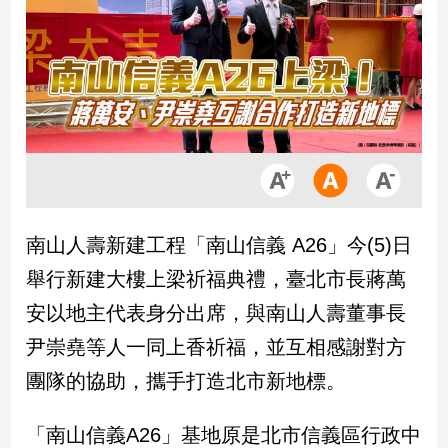
市
房
地
產
品
觀
點
政
南山人壽新建工程「南山信義 A26」今(5)日
治
舉行新建大樓上梁祈福典禮，臺北市長蔣萬
政
安以地主代表身分出席，與南山人壽董事長
治
尹崇堯等人一同上香祈福，並互相感謝對方
焦
點
團隊的協助，攜手打造北市新地標。
品
觀
「南山信義A26」基地原是北市信義區行政中
點