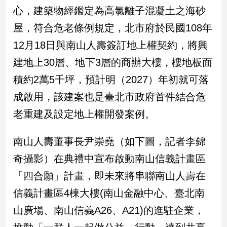
民
心，建築物經鑑定為高氯離子混凝土之海砂
調
屋，符合危老條例規定，北市府於民國108年
國
會
12月18日與南山人壽簽訂地上權契約，將興
焦
建地上30層、地下3層的商辦大樓，樓地板面
點
積約2萬5千坪，預計明（2027）年初就可落
成啟用，該建案也是臺北市政府首件結合危
觀
老重建及設定地上權開發案例。
點
兩
南山人壽董事長尹崇堯（如下圖，記者李錦
岸/
奇攝影）在典禮中宣布啟動南山信義計畫區
國
際
「四合願」計畫，即未來將串聯南山人壽在
社
信義計畫區4棟大樓(南山金融中心、臺北南
會/
地
山廣場、南山信義A26、A21)的進駐企業，
方