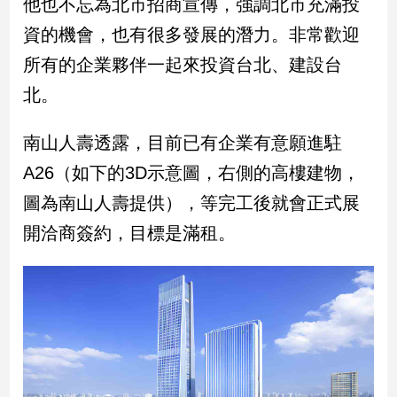
他也不忘為北市招商宣傳，強調北市充滿投
寵
物
資的機會，也有很多發展的潛力。非常歡迎
Pet
所有的企業夥伴一起來投資台北、建設台
北。
影
音
南山人壽透露，目前已有企業有意願進駐
專
A26（如下的3D示意圖，右側的高樓建物，
區
圖為南山人壽提供），等完工後就會正式展
開洽商簽約，目標是滿租。
合
作
媒
體
投
稿