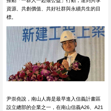
推動「一群人一起做公益」行動，達到共享
新
資源、共創價值、共好社群與永續共生的目
冠
病
標。
毒
專
區
南
台
灣
觀
點
南
台
灣
尹崇堯說，南山人壽是最早進入信義計畫區
觀
點
設立總部的企業之一，在南山信義A26、A21