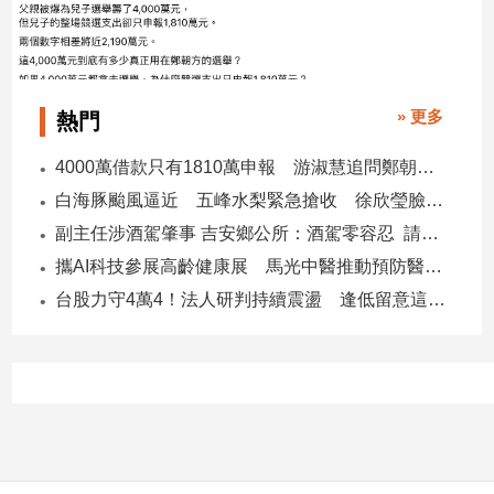
» 更多
熱門
4000萬借款只有1810萬申報 游淑慧追問鄭朝方：2190萬差額去哪了
白海豚颱風逼近 五峰水梨緊急搶收 徐欣瑩臉書急呼「搶救五峰水梨」
副主任涉酒駕肇事 吉安鄉公所：酒駕零容忍 請辭獲准
攜AI科技參展高齡健康展 馬光中醫推動預防醫學迎接長壽新經濟
台股力守4萬4！法人研判持續震盪 逢低留意這些族群