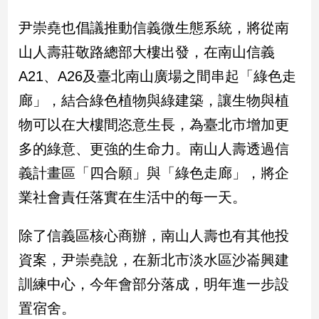
建
尹崇堯也倡議推動信義微生態系統，將從南
築/
室
山人壽莊敬路總部大樓出發，在南山信義
內
A21、A26及臺北南山廣場之間串起「綠色走
設
計
廊」，結合綠色植物與綠建築，讓生物與植
旅
物可以在大樓間恣意生長，為臺北市增加更
遊/
美
多的綠意、更強的生命力。南山人壽透過信
食
義計畫區「四合願」與「綠色走廊」，將企
星
業社會責任落實在生活中的每一天。
座/
命
理
除了信義區核心商辦，南山人壽也有其他投
消
資案，尹崇堯說，在新北市淡水區沙崙興建
費
訓練中心，今年會部分落成，明年進一步設
健
康/
置宿舍。
親