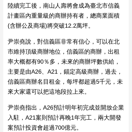
陸續完工後，南山人壽將會成為臺北市信義
娛
計畫區內重量級的商辦持有者，總商業面積
樂
(含辦公及商場)將突破12.2萬坪。
娛
尹崇堯說，對信義區非常有信心，可以在北
樂
星
市維持頂級商辦地位，信義區的商辦，出租
聞
率大概都有90％多，未來的商辦坪數供給，
流
行/
主要是由A26、A21，錨定高級商辦，過去，
時
信義區商辦名目租金，每坪都超過5千元，未
尚
追
來大家還可以把這地段拉上來。
星
尹崇堯指出，A26預計明年初完成並開放企業
入駐，A21案則預計再晚1年完工，兩大開發
生
活
案預計投資會超過700億元。