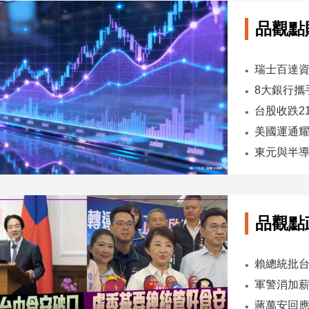
品觀點
台股收跌2
東元與半導
品觀點
軍警消加薪
蔣萬安回