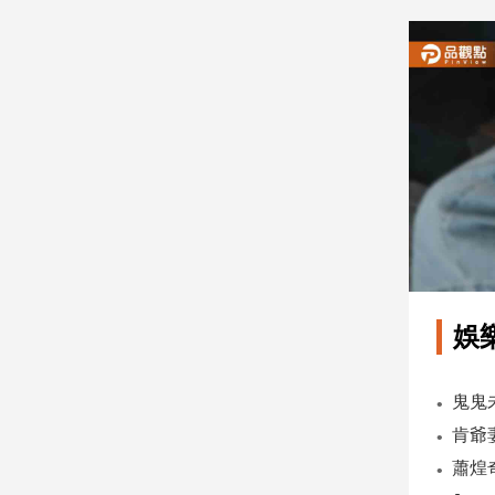
建
築/
室
內
設
計
旅
遊/
美
食
星
座/
命
娛
理
消
費
健
康/
親