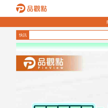
品
觀
點
財
經
台
灣
財
經
新
聞
產
經/
股