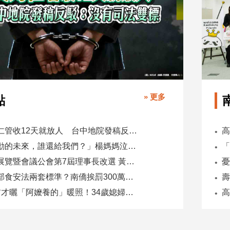
» 更多
點
吳乃仁管收12天就放人 台中地院發稿反駁：沒有司法雙標
「承勳的未來，誰還給我們？」楊媽媽泣控教唆少女怕毀前途
全國展覽暨會議公會第7屆理事長改選 黃潔儀接任
同一部食安法兩套標準？南僑挨罰300萬 台糖驗出苯駢芘卻免責
5天前才曬「阿嬤養的」暖照！34歲媳婦慘遭公公砍死