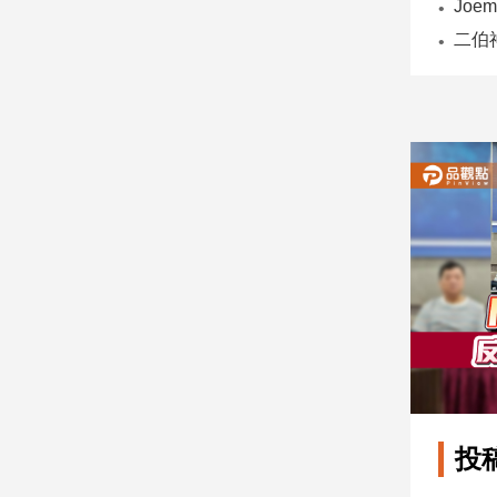
子/
感
情
藝
術
／
文
創
／
電
影
推
薦
科
技/
遊
戲
運
投
動