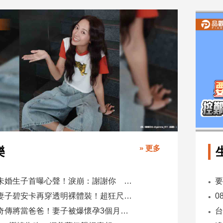
» 更多
樂
鬼鬼未婚生子首曝心聲！淚崩：謝謝你 選擇我當你父母
肯爺妻子碧安卡再穿透明裸體裝！超狂尺度引爆全網熱議
蕭煌奇傳將當爸爸！妻子被爆懷孕3個月 經紀公司回應了