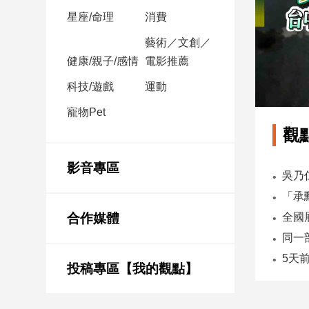
星座/命理
消費
娛
藝術／文創／
樂
健康/親子/感情
電影推薦
娛
科技/遊戲
運動
樂
寵物Pet
星
聞
觀
流
行/
影音專區
時
尚
追
合作媒體
星
投稿專區【我的觀點】
生
活