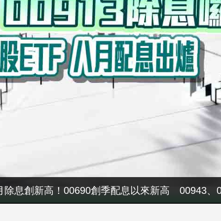
4000萬！吳子嘉秀票據 控鄭永金為鄭朝方2018
八月除息創新高！00690創季配息以來新高 00943、