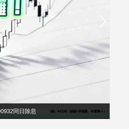
選縣長籌錢至今未還
00932同日除息