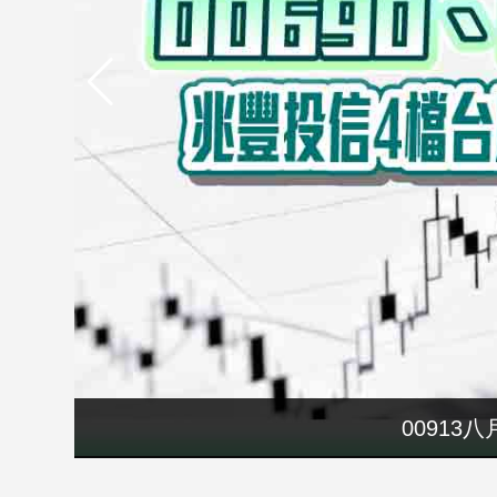
市
房
地
產
品
觀
點
政
治
政
治
焦
點
要再選先說清
00913
品
觀
點