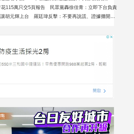
行花115萬只交5頁報告 民眾黨轟徐佳青：立即下台負責
吳沛憶控不讓胡元輝上台 羅廷瑋反擊：不要再說謊、證據攤開會很難看