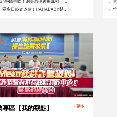
Joeman戀情告吹！網美蕭伊親揭真相：是我提分手、我封鎖他
二伯神隱多日終於道歉！HAHABABY聲明未提抄襲爭議
» 更多
稿專區【我的觀點】