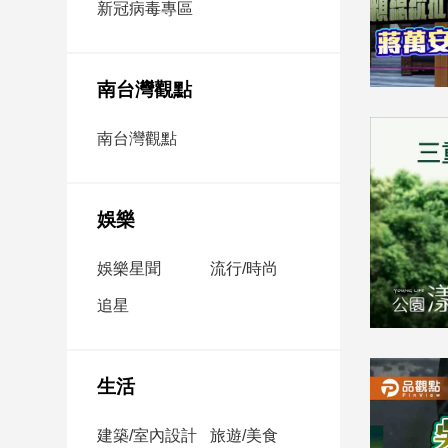
新冠病毒專區
新
冠
病
毒
南台灣觀點
專
區
南台灣觀點
南
台
娛樂
灣
娛樂星聞
流行/時尚
觀
點
追星
南
台
灣
生活
觀
點
建築/室內設計
旅遊/美食