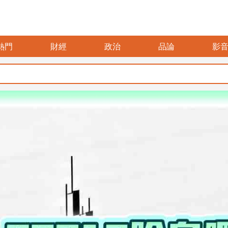
熱門
財經
政治
品論
影