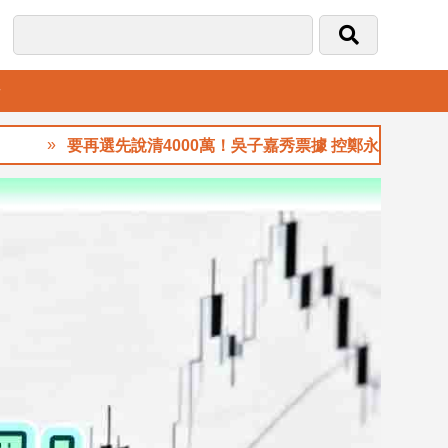
音
要再選先說清4000萬！吳子嘉秀票據 控鄭永金為鄭朝方201