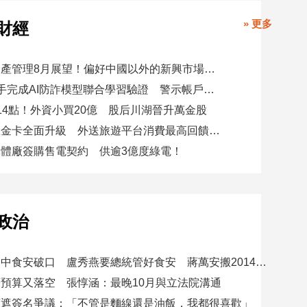
» 更多
財經
瑞士百達資產管理8月展望！偏好中國以外的新興市場 看好這些產業
8大銀行攜手完成AI防詐模型聯合學習驗證 警示帳戶準確度提升2倍
14點！外資小買20億 股后川湖晉升萬金股
美國運通耀金卡全面升級 外送旅遊平台消費最高回饋4400刷卡金！
體廠簽購售電契約 供逾3億度綠電！
政治
賴總統批台中食安破口 盧秀燕要總統管好食安 蔣萬安搬2014「食安即國安」打臉
預算又落空 張惇涵：最晚10月與立法院溝通
應遮簽名爭議：「不管是麵線還是油飯，我都很喜歡」