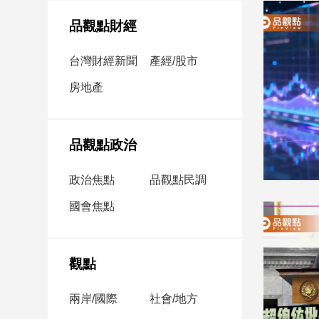
民
調
品觀點財經
國
會
台灣財經新聞
產經/股市
焦
房地產
點
觀
品觀點政治
點
政治焦點
品觀點民調
兩
國會焦點
岸/
國
際
社
觀點
會/
地
兩岸/國際
社會/地方
方