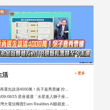
» 更多
生活
要再選先說清4000萬！吳子嘉秀票據 控鄭永金為鄭朝方2018選縣長籌錢至今未還
08/09-08/15 星座週運「水星進入獅子座，表達力、自信與創意提升」
台灣大電信獨賣Even Realities AI眼鏡套裝！月付1399元 專案價3990