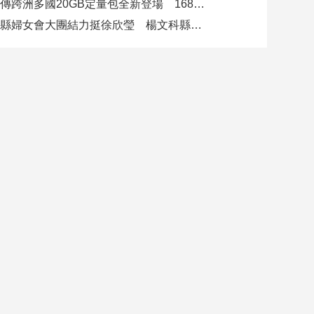
遠傳跨洲多國20GB定量包全新登場 1688元漫遊逾百國家！
竹縣婦女會大團結力挺徐欣瑩 楊文科縣長再喊「一定要讓徐欣瑩當選」