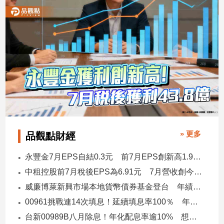
市
房
地
產
品
觀
點
政
治
» 更多
品觀點財經
政
永豐金7月EPS自結0.3元 前7月EPS創新高1.96元！
治
中租控股前7月稅後EPS為6.91元 7月營收創今年新高
焦
點
威廉博萊新興市場本地貨幣債券基金登台 年績效逾2成吸引法人目光！
品
00961挑戰連14次填息！延續填息率100％ 年化配息率逾17％
觀
台新00989B八月除息！年化配息率逾10% 想領息最晚這天買
點