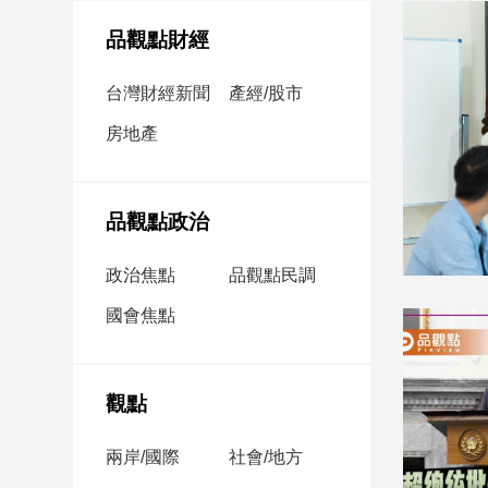
民
調
品觀點財經
國
會
台灣財經新聞
產經/股市
焦
房地產
點
觀
品觀點政治
點
政治焦點
品觀點民調
兩
國會焦點
岸/
國
際
社
觀點
會/
地
兩岸/國際
社會/地方
方