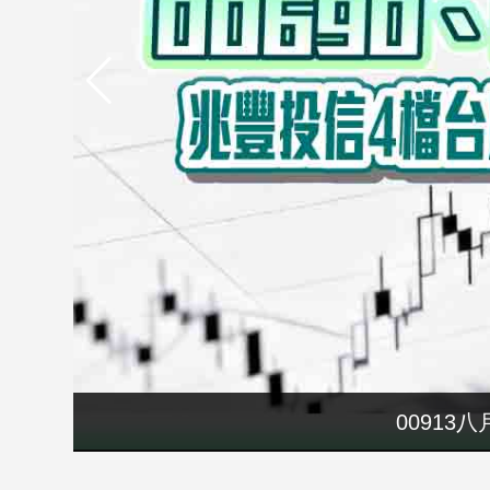
市
房
地
產
品
觀
點
政
治
政
治
焦
點
00913
品
觀
點