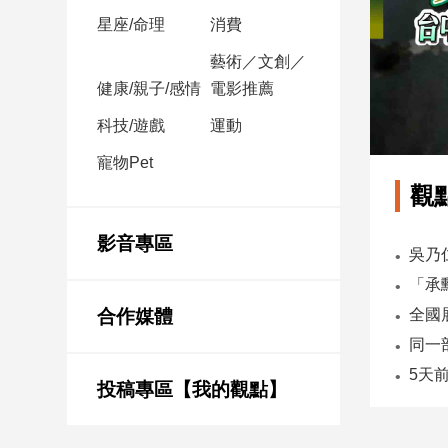
星座/命理
消費
娛
藝術／文創／
樂
健康/親子/感情
電影推薦
娛
科技/遊戲
運動
樂
寵物Pet
星
聞
觀
流
行/
影音專區
時
尚
追
合作媒體
星
投稿專區【我的觀點】
生
活