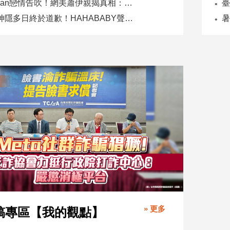
Joeman戀情告吹！網美蕭伊親揭真相：是我提分手、我封鎖他
二伯神隱多日終於道歉！HAHABABY聲明未提抄襲爭議
» 更多
稿專區【我的觀點】