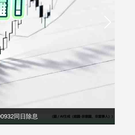
00932同日除息
院溝通