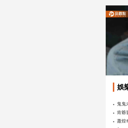
建
築/
室
內
設
計
旅
遊/
美
食
星
座/
命
娛
理
消
費
健
康/
親