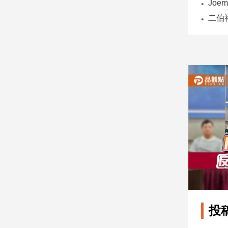
子/
感
情
藝
術
／
文
創
／
電
影
推
薦
科
技/
遊
戲
運
投
動