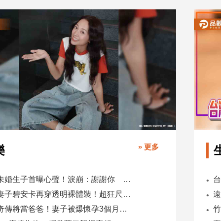
» 更多
樂
鬼鬼未婚生子首曝心聲！淚崩：謝謝你 選擇我當你父母
肯爺妻子碧安卡再穿透明裸體裝！超狂尺度引爆全網熱議
蕭煌奇傳將當爸爸！妻子被爆懷孕3個月 經紀公司回應了