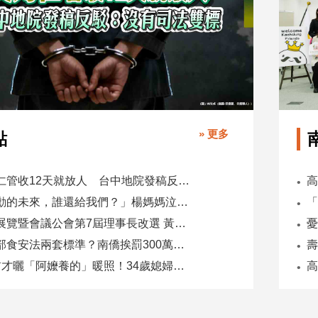
» 更多
點
吳乃仁管收12天就放人 台中地院發稿反駁：沒有司法雙標
「承勳的未來，誰還給我們？」楊媽媽泣控教唆少女怕毀前途
全國展覽暨會議公會第7屆理事長改選 黃潔儀接任
同一部食安法兩套標準？南僑挨罰300萬 台糖驗出苯駢芘卻免責
5天前才曬「阿嬤養的」暖照！34歲媳婦慘遭公公砍死