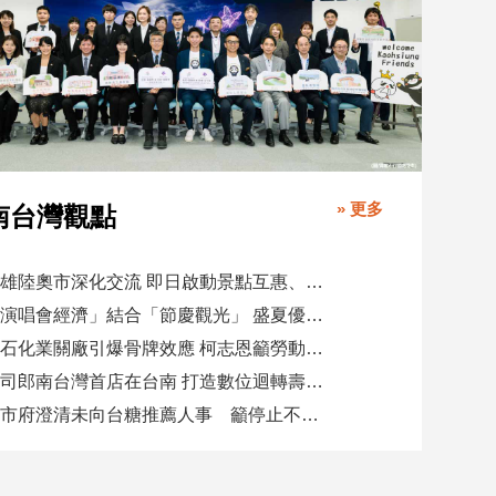
» 更多
南台灣觀點
高雄陸奧市深化交流 即日啟動景點互惠、簽署教育合作MOU
「演唱會經濟」結合「節慶觀光」 盛夏優惠券帶動商圈消費升溫
憂石化業關廠引爆骨牌效應 柯志恩籲勞動部納入僱用安定第十類
壽司郎南台灣首店在台南 打造數位迴轉壽司新體驗
高市府澄清未向台糖推薦人事 籲停止不實影射