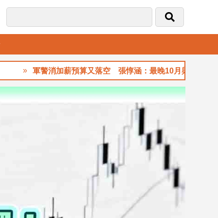
音
軍警消加薪預算又落空 張惇涵：最晚10月與立法院溝通