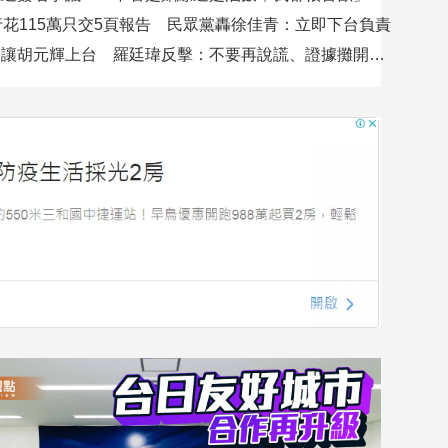
行花115萬只交5頁報告 民眾黨轟徐佳青：立即下台負責
吳沛憶控不讓胡元輝上台 羅廷瑋反擊：不要再說謊、證據攤開會很難看