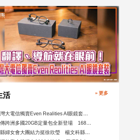
» 更多
生活
台灣大電信獨賣Even Realities AI眼鏡套裝！月付1399元 專案價3990
遠傳跨洲多國20GB定量包全新登場 1688元漫遊逾百國家！
竹縣婦女會大團結力挺徐欣瑩 楊文科縣長再喊「一定要讓徐欣瑩當選」