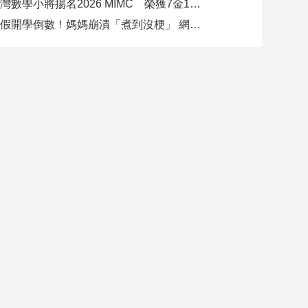
臺灣數學小將揚名2026 MIMC​ 榮獲7金13銀、13銅1佳作
暑假開學倒數！媽媽崩潰「煮到沒梗」 網推好市多神級清單：一趟搞定兩週