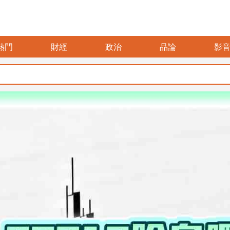
熱門
財經
政治
品論
影