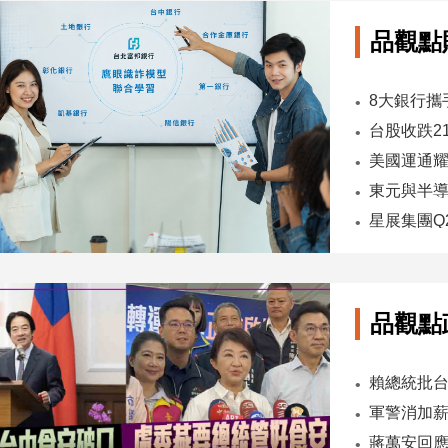
品觀點
台股收跌2
東元與半導
品觀點
軍警消加薪
蔣萬安回