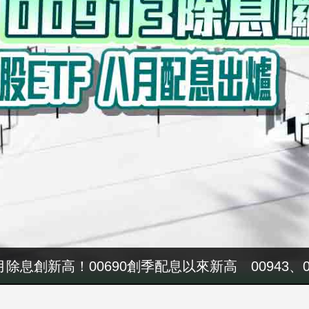
八月除息創新高！00690創季配息以來新高 00943、
軍警消加薪預算又落空 張惇涵：最晚10月與立法