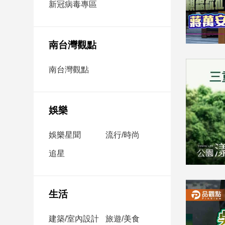
新冠病毒專區
新
冠
病
毒
南台灣觀點
專
區
南台灣觀點
南
台
娛樂
灣
娛樂星聞
流行/時尚
觀
點
追星
南
台
灣
生活
觀
點
建築/室內設計
旅遊/美食