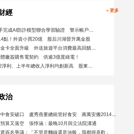
» 更多
財經
8大銀行攜手完成AI防詐模型聯合學習驗證 警示帳戶準確度提升2倍
14點！外資小買20億 股后川湖晉升萬金股
美國運通耀金卡全面升級 外送旅遊平台消費最高回饋4400刷卡金！
體廠簽購售電契約 供逾3億度綠電！
星展集團Q2淨利、上半年總收入淨利均創新高 股東權益報酬率17.5%
政治
賴總統批台中食安破口 盧秀燕要總統管好食安 蔣萬安搬2014「食安即國安」打臉
預算又落空 張惇涵：最晚10月與立法院溝通
應遮簽名爭議：「不管是麵線還是油飯，我都很喜歡」