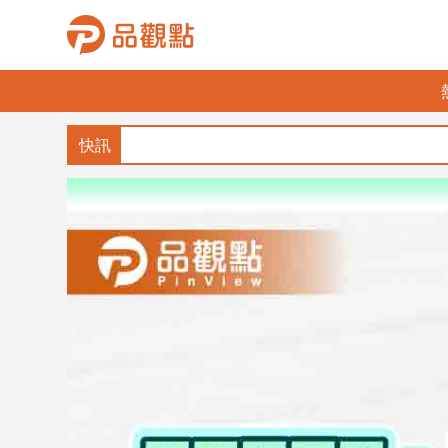
品
觀
點
財
經
台
灣
財
經
新
聞
產
經/
股