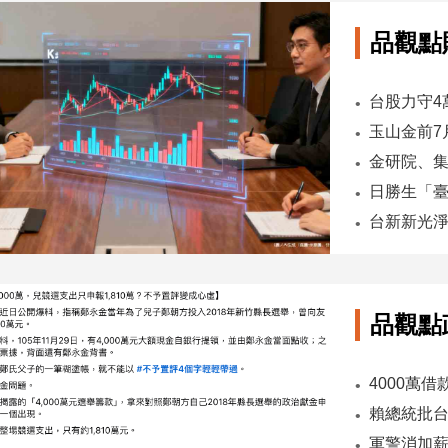
品觀點
台股力守4
品觀點
軍警消加薪