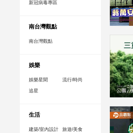
新冠病毒專區
新
冠
病
毒
南台灣觀點
專
區
南台灣觀點
南
台
娛樂
灣
娛樂星聞
流行/時尚
觀
點
追星
南
台
灣
生活
觀
點
建築/室內設計
旅遊/美食