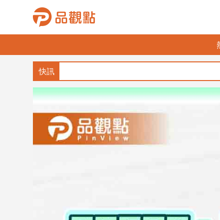
品
觀
點
財
經
台
灣
財
經
新
聞
產
經/
股