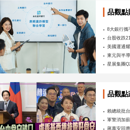
品觀點
台股收跌2
東元與半導
品觀點
軍警消加薪
蔣萬安回