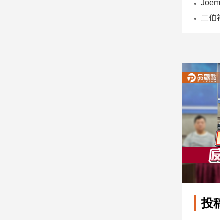
子/
感
情
藝
術
／
文
創
／
電
影
推
薦
科
技/
遊
戲
運
投
動