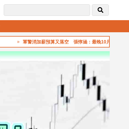
音
軍警消加薪預算又落空 張惇涵：最晚10月與立法院溝通