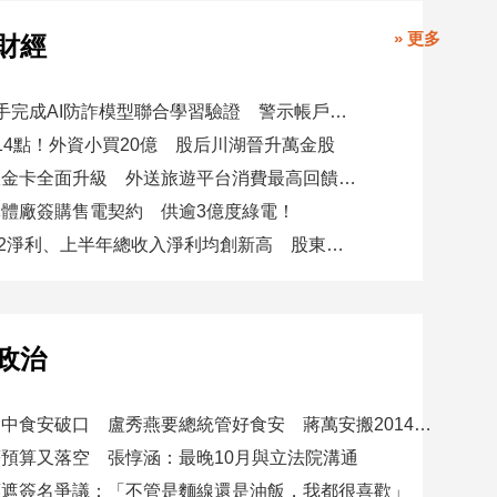
» 更多
財經
8大銀行攜手完成AI防詐模型聯合學習驗證 警示帳戶準確度提升2倍
14點！外資小買20億 股后川湖晉升萬金股
美國運通耀金卡全面升級 外送旅遊平台消費最高回饋4400刷卡金！
體廠簽購售電契約 供逾3億度綠電！
星展集團Q2淨利、上半年總收入淨利均創新高 股東權益報酬率17.5%
政治
賴總統批台中食安破口 盧秀燕要總統管好食安 蔣萬安搬2014「食安即國安」打臉
預算又落空 張惇涵：最晚10月與立法院溝通
應遮簽名爭議：「不管是麵線還是油飯，我都很喜歡」