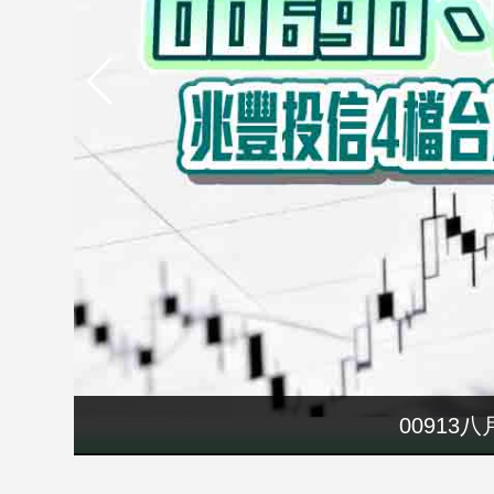
市
房
地
產
品
觀
點
政
治
政
治
焦
點
00913
品
觀
點