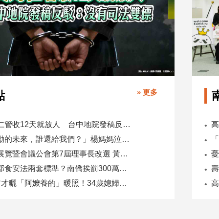
» 更多
點
吳乃仁管收12天就放人 台中地院發稿反駁：沒有司法雙標
「承勳的未來，誰還給我們？」楊媽媽泣控教唆少女怕毀前途
全國展覽暨會議公會第7屆理事長改選 黃潔儀接任
同一部食安法兩套標準？南僑挨罰300萬 台糖驗出苯駢芘卻免責
5天前才曬「阿嬤養的」暖照！34歲媳婦慘遭公公砍死