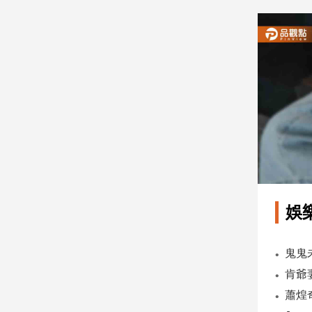
建
築/
室
內
設
計
旅
遊/
美
食
星
座/
命
娛
理
消
費
健
康/
親