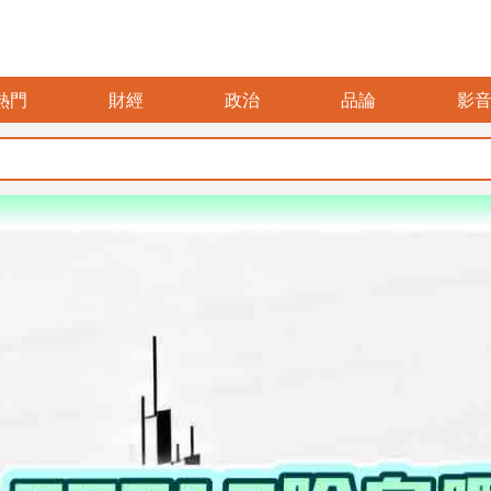
熱門
財經
政治
品論
影