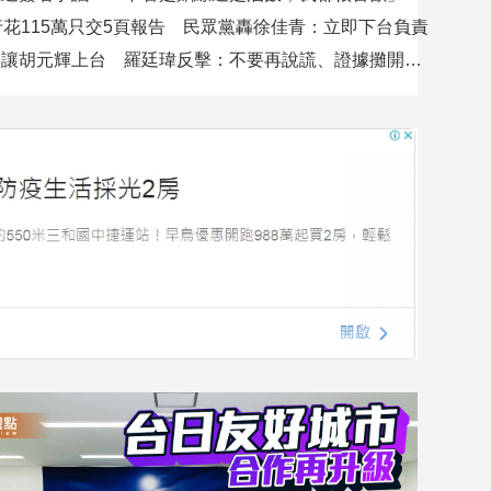
行花115萬只交5頁報告 民眾黨轟徐佳青：立即下台負責
吳沛憶控不讓胡元輝上台 羅廷瑋反擊：不要再說謊、證據攤開會很難看