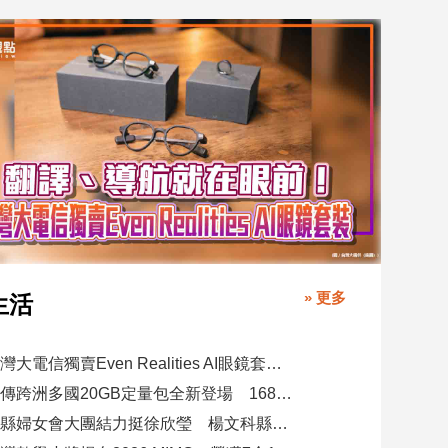
» 更多
生活
台灣大電信獨賣Even Realities AI眼鏡套裝！月付1399元 專案價3990
遠傳跨洲多國20GB定量包全新登場 1688元漫遊逾百國家！
竹縣婦女會大團結力挺徐欣瑩 楊文科縣長再喊「一定要讓徐欣瑩當選」