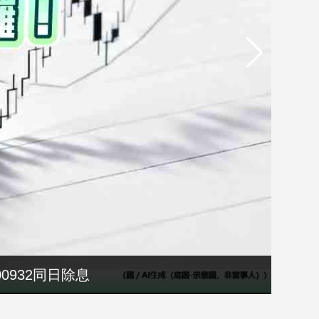
00932同日除息
院溝通