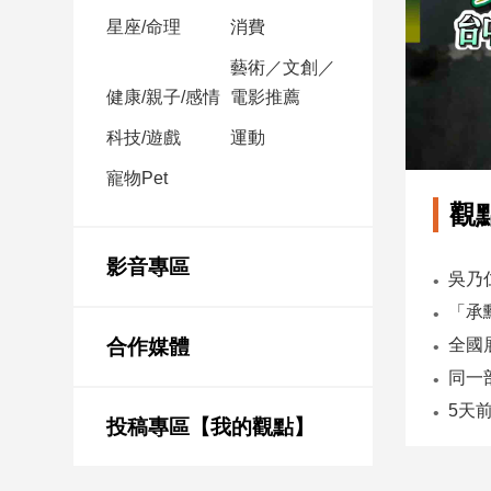
星座/命理
消費
娛
藝術／文創／
樂
健康/親子/感情
電影推薦
娛
科技/遊戲
運動
樂
寵物Pet
星
聞
觀
流
行/
影音專區
時
尚
追
合作媒體
星
投稿專區【我的觀點】
生
活