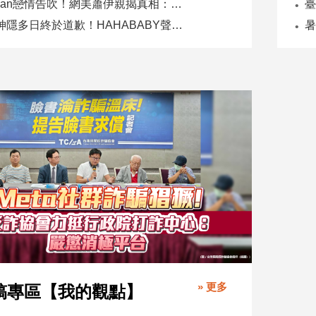
Joeman戀情告吹！網美蕭伊親揭真相：是我提分手、我封鎖他
二伯神隱多日終於道歉！HAHABABY聲明未提抄襲爭議
» 更多
稿專區【我的觀點】