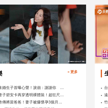
» 更多
樂
鬼鬼未婚生子首曝心聲！淚崩：謝謝你 選擇我當你父母
肯爺妻子碧安卡再穿透明裸體裝！超狂尺度引爆全網熱議
蕭煌奇傳將當爸爸！妻子被爆懷孕3個月 經紀公司回應了