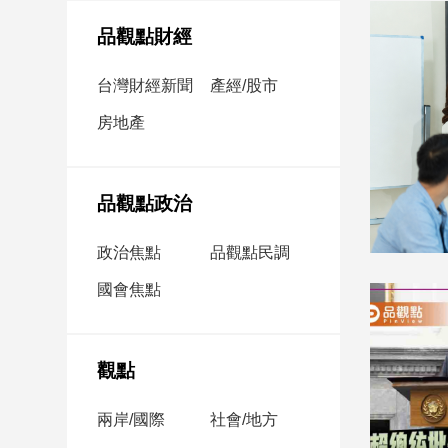
民
調
品觀點財經
國
會
台灣財經新聞
產經/股市
焦
房地產
點
觀
品觀點政治
點
政治焦點
品觀點民調
兩
國會焦點
岸/
國
際
社
觀點
會/
地
兩岸/國際
社會/地方
方