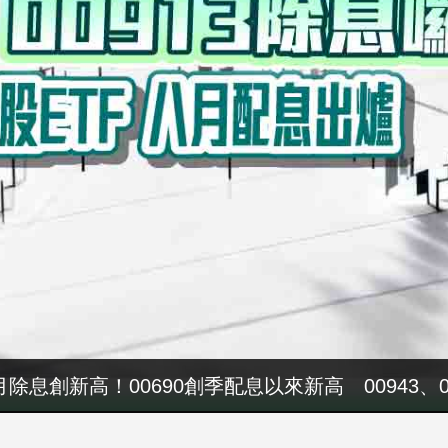
八月除息創新高！00690創季配息以來新高 00943、
軍警消加薪預算又落空 張惇涵：最晚10月與立法