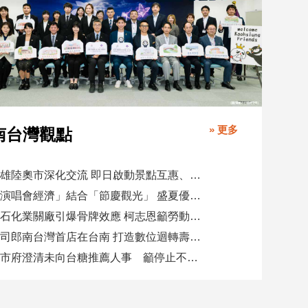
» 更多
南台灣觀點
高雄陸奧市深化交流 即日啟動景點互惠、簽署教育合作MOU
「演唱會經濟」結合「節慶觀光」 盛夏優惠券帶動商圈消費升溫
憂石化業關廠引爆骨牌效應 柯志恩籲勞動部納入僱用安定第十類
壽司郎南台灣首店在台南 打造數位迴轉壽司新體驗
高市府澄清未向台糖推薦人事 籲停止不實影射