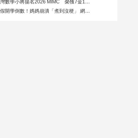
臺灣數學小將揚名2026 MIMC​ 榮獲7金13銀、13銅1佳作
暑假開學倒數！媽媽崩潰「煮到沒梗」 網推好市多神級清單：一趟搞定兩週