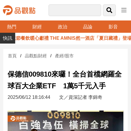
熱門
財經
政治
品論
影音
品
節餐飲暖心獻禮 THE AMNIS然一酒店「夏日藏禮」登場
觀
點
財
首頁
品觀點財經
產經/股市
經
保德信009810來囉！全台首檔網羅全
台
灣
球百大企業ETF 1萬5千元入手
財
經
2025/06/12 18:16:44
文／資深記者 李錦奇
新
聞
產
經/
股