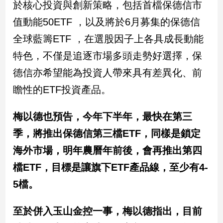
於核心投資與創新策略，包括首檔保德信市
寵
物
值動能50ETF ，以及將於6月募集的保德信
Pet
全球藍籌ETF ，在選股因子上各具成長動能
特色，不僅是追逐市場多頭走勢好選擇，保
影
德信亦希望能為投資人帶來具有差異化、前
音
專
瞻性的ETF投資產品。
區
梅以德也預告，今年下半年，最快在第三
季，將推出保德信第三檔ETF，同樣是鎖定
合
作
海外市場，明年農曆年前後，會再推出第四
媒
檔ETF，目標是讓旗下ETF產品線，至少有4-
體
5檔。
投
至於併入玉山金控一事，梅以德指出，目前
稿