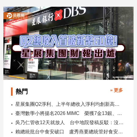
2026/08/06
2026/08/06
» 更多
熱門
星展集團Q2淨利、上半年總收入淨利均創新高 股東權益報酬率17.5%
臺灣數學小將揚名2026 MIMC​ 榮獲7金13銀、13銅1佳作
吳乃仁管收12天就放人 台中地院發稿反駁：沒有司法雙標
賴總統批台中食安破口 盧秀燕要總統管好食安 蔣萬安搬2014「食安即國安」打臉