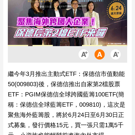
市
房
地
產
品
觀
點
政
繼今年3月推出主動式ETF：保德信市值動能
治
50(009803)後，保德信推出自家第2檔股票
政
ETF：PGIM保德信全球跨國藍籌100ETF(簡
治
稱：保德信全球藍籌ETF，009810)，這次是
焦
點
聚焦海外藍籌股，將於6月24日至6月30日正
品
式募集，發行價格15元，買一張只需1萬5千
觀
點