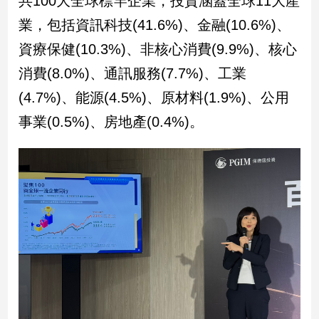
共100大全球標竿企業，投資涵蓋全球11大產
新
業，包括資訊科技(41.6%)、金融(10.6%)、
冠
病
資療保健(10.3%)、非核心消費(9.9%)、核心
毒
專
消費(8.0%)、通訊服務(7.7%)、工業
區
(4.7%)、能源(4.5%)、原材料(1.9%)、公用
事業(0.5%)、房地產(0.4%)。
南
台
灣
觀
點
南
台
灣
觀
點