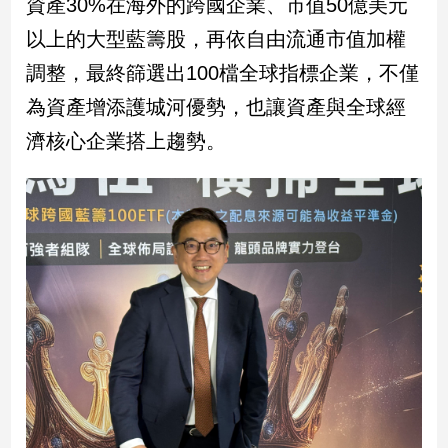
資產30%在海外的跨國企業、市值50億美元
建
以上的大型藍籌股，再依自由流通市值加權
築/
室
調整，最終篩選出100檔全球指標企業，不僅
內
為資產增添護城河優勢，也讓資產與全球經
設
計
濟核心企業搭上趨勢。
旅
遊/
美
食
星
座/
命
理
消
費
健
康/
親