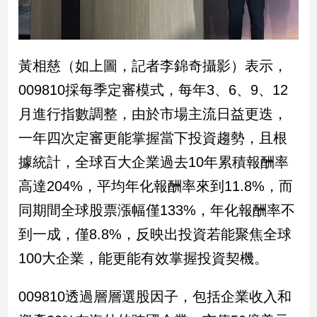
娛
樂
黃相慈（如上圖，記者李錦奇攝影）表示，
娛
009810採每季定審模式，每年3、6、9、12
樂
月進行指數調整，由於市場主流日益更迭，
星
聞
一年四次定審更能掌握當下投資趨勢，且根
流
據統計，全球百大企業過去10年累積報酬率
行/
時
高達204%，平均年化報酬率來到11.8%，而
尚
同期間全球股票漲幅僅133%，年化報酬率不
追
到一成，僅8.8%，反映出投資若能聚焦全球
星
100大企業，能更能有效掌握投資契機。
生
009810透過層層選股因子，包括企業收入和
活