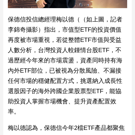
子/
感
情
保德信投信總經理梅以德（（如上圖，記者
藝
李錦奇攝影）指出，市值型ETF的投資價值
術
再度被市場重視，若從整體ETF市值與受益
／
文
人數分析，台灣投資人較鍾情台股ETF，不
創
／
過歷經今年來的市場震盪，資產同時持有海
電
內外ETF部位，已被視為分散風險、不漏接
影
推
任何市場的穩健配置方式，挑選納入成長性
薦
選股因子的海外跨國企業股票型ETF，能協
科
技/
助投資人掌握市場機會、提升資產配置效
遊
率。
戲
運
梅以德認為，保德信今年2檔ETF產品都聚焦
動