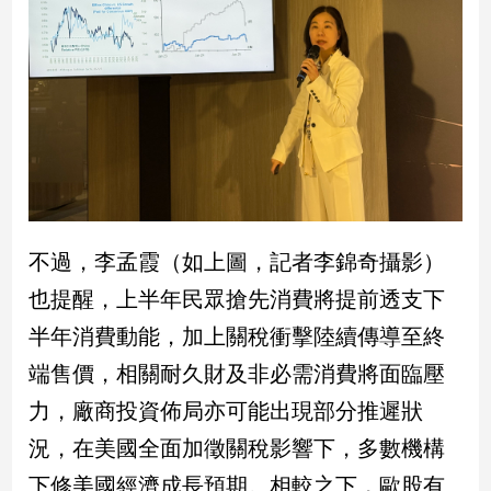
不過，李孟霞（如上圖，記者李錦奇攝影）
也提醒，上半年民眾搶先消費將提前透支下
半年消費動能，加上關稅衝擊陸續傳導至終
端售價，相關耐久財及非必需消費將面臨壓
力，廠商投資佈局亦可能出現部分推遲狀
況，在美國全面加徵關稅影響下，多數機構
下修美國經濟成長預期。相較之下，歐股有