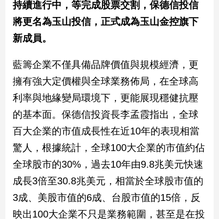
持續進行中，等完成股票交割，保德信投信
專
將更名為玉山投信，正式成為玉山金控旗下
區
【我
新成員。
的
觀
藍籌企業不僅具備品牌價值與規模經濟，更
點】
擁有強大定價權與全球業務佈局，在全球高
利率與地緣變局環境下，更能展現穩健抗壓
的基本面。保德信投資長李孟霞指出，全球
百大企業的市值成長性在近10年的表現相當
驚人，根據統計，全球100大企業的市值約佔
全球股市的30%，過去10年由9.8兆美元快速
成長3倍至30.8兆美元，相當於全球股市值的
3成、美股市值的6成、台股市值的15倍，反
映出100大企業不只是業務範圍，甚至是在投