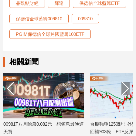
品觀點財經
輝達
保德信全球藍籌ETF
保德信全球藍籌009810
009810
PGIM保德信全球跨國藍籌100ETF
相關新聞
00981T八月除息0.082元 想領息最晚這
台股強彈1250點！外
天買
回補903億 ETF反彈