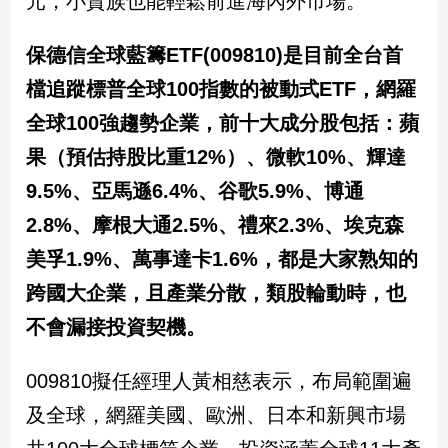
元，小資族也能輕鬆前進海內外市場。
民
調
保德信全球藍籌ETF(009810)是目前全台首
國
會
檔追蹤標普全球100指數的被動式ETF，網羅
焦
全球100強趨勢企業，前十大成分股包括：蘋
點
果（預估持股比重12%）、微軟10%、輝達
9.5%、亞馬遜6.4%、谷歌5.9%、博通
觀
2.8%、摩根大通2.5%、禮來2.3%、埃克森
點
美孚1.9%、萬事達卡1.6%，都是大家熟知的
兩
跨國大企業，且產業分散，類股輪動時，也
岸/
國
不會漏接投資契機。
際
社
009810擬任經理人黃相慈表示，布局範圍遍
會/
地
及全球，網羅美國、歐洲、日本和新興市場
方