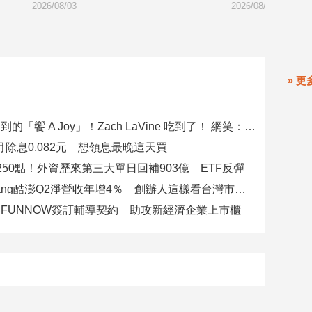
2026/08/03
2026/08/03
» 更
郭泓志訂不到的「饗 A Joy」！Zach LaVine 吃到了！ 網笑：運動員來吃超划算
八月除息0.082元 想領息最晚這天買
250點！外資歷來第三大單日回補903億 ETF反彈
美商Coupang酷澎Q2淨營收年增4％ 創辦人這樣看台灣市場！
FUNNOW簽訂輔導契約 助攻新經濟企業上市櫃