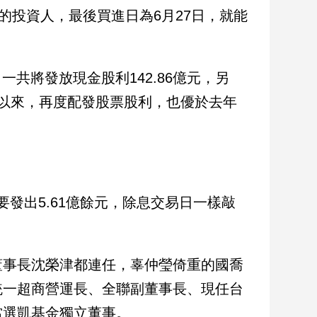
的投資人，最後買進日為6月27日，就能
一共將發放現金股利142.86億元，另
1年以來，再度配發股票股利，也優於去年
要發出5.61億餘元，除息交易日一樣敲
董事長沈榮津都連任，辜仲瑩倚重的國喬
統一超商營運長、全聯副董事長、現任台
當選凱基金獨立董事。