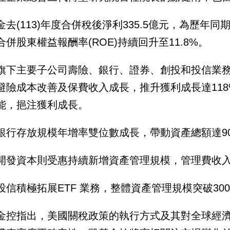
金去(113)年度合併稅後淨利335.5億元，為歷年同
合併股東權益報酬率(ROE)持續回升至11.8%。
旗下主要子公司壽險、銀行、證券、創投和投信業
避險成本改善及保費收入成長，推升獲利成長達11
能，挹注獲利成長。
銀行存放規模年增率雙位數成長，帶動資產總額達90
開發資本則受惠持續新增資產管理規模，管理費收
投信積極拓展ETF 業務，整體資產管理規模突破300
金控指出，美國關稅政策的執行方式及其對全球經