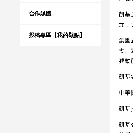
新
冠
合作媒體
凱基
病
毒
元，
專
區
投稿專區【我的觀點】
集團
揚、
南
務動
台
灣
凱基
觀
點
中華
南
台
凱基
灣
觀
凱基
點