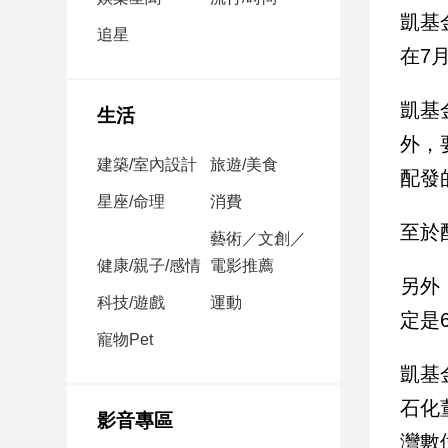
民
凱基
調
追星
在7
國
會
焦
凱基
生活
點
外，
建築/室內設計
旅遊/美食
配發
觀
星座/命理
消費
點
至於
藝術／文創／
健康/親子/感情
電影推薦
兩
另外
岸/
科技/遊戲
運動
國
定是
際
寵物Pet
社
凱基
會/
石化
地
影音專區
方
灣數