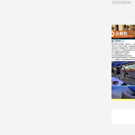
2026/08/05
2026/08/04
建
築/
室
內
設
計
旅
遊/
美
食
星
座/
命
理
消
費
健
康/
親