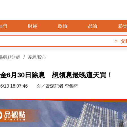
熱門
財經
政治
品論
影
父親節餐飲
品觀點財經
產經/股市
金6月30日除息 想領息最晚這天買！
6/13 18:07:46
文／資深記者 李錦奇