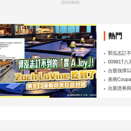
2026/08/05
熱門
00981T
台股強彈1
台新證券與