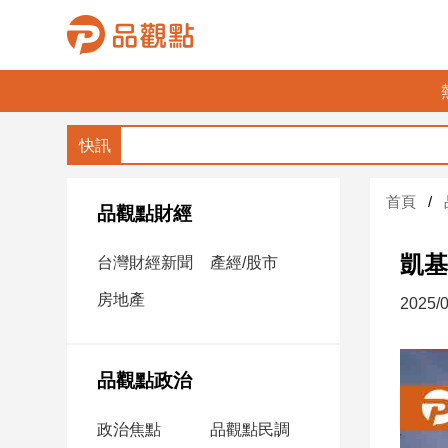
品
觀
點
財
首頁
經
品觀點財經
台
凱基
台灣財經新聞
產經/股市
灣
財
房地產
2025/0
經
新
聞
品觀點政治
產
經/
政治焦點
品觀點民調
股