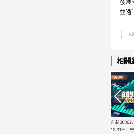
發展
並透
娛
樂
股
娛
樂
星
聞
相關
流
行/
時
尚
追
星
生
想領息最晚這
台股ETF八月除息秀！ 00923等14檔年
台新009
活
化配息率逾10% 一表掌握
13.31%