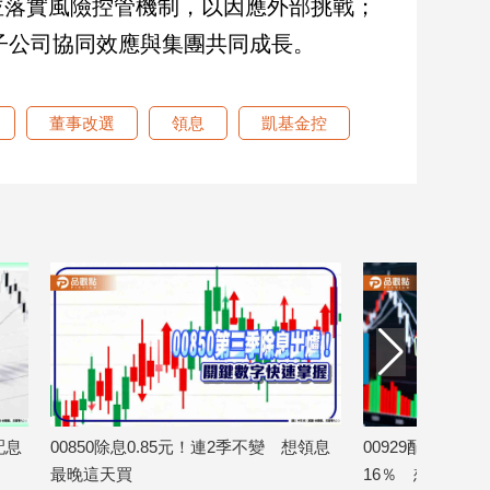
並落實風險控管機制，以因應外部挑戰；
跨子公司協同效應與集團共同成長。
董事改選
領息
凱基金控
配息
00850除息0.85元！連2季不變 想領息
00929配息0.
最晚這天買
16％ 想領息最