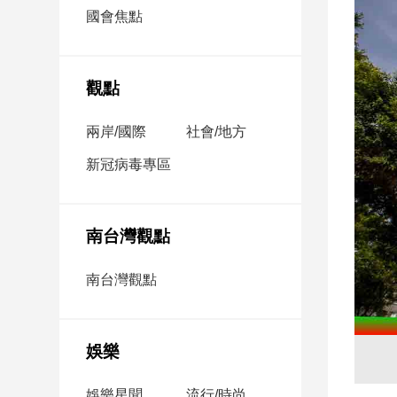
市
國會焦點
房
地
產
觀點
兩岸/國際
社會/地方
品
觀
新冠病毒專區
點
政
治
南台灣觀點
政
南台灣觀點
治
焦
點
娛樂
品
觀
點
娛樂星聞
流行/時尚