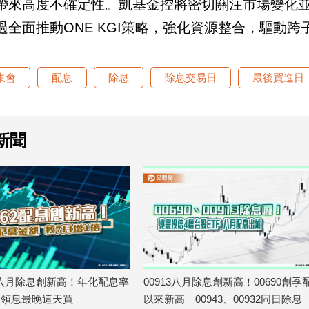
帶來高度不確定性。凱基金控將密切關注市場變化
過全面推動ONE KGI策略，強化資源整合，驅動
東會
配息
除息
除息交易日
最後買進日
新聞
62八月除息創新高！年化配息率
00913八月除息創新高！00690創季
 想領息最晚這天買
以來新高 00943、00932同日除息