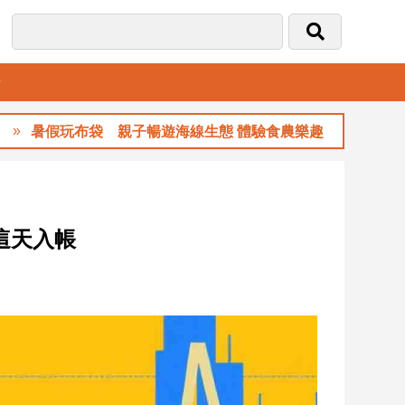
音
暑假玩布袋 親子暢遊海線生態 體驗食農樂趣
這天入帳