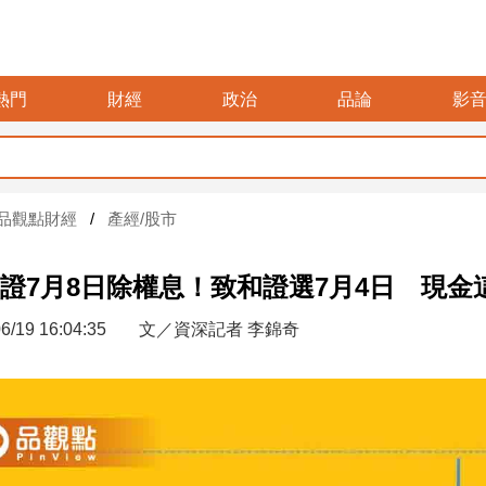
熱門
財經
政治
品論
影
品觀點財經
產經/股市
證7月8日除權息！致和證選7月4日 現金
6/19 16:04:35
文／資深記者 李錦奇