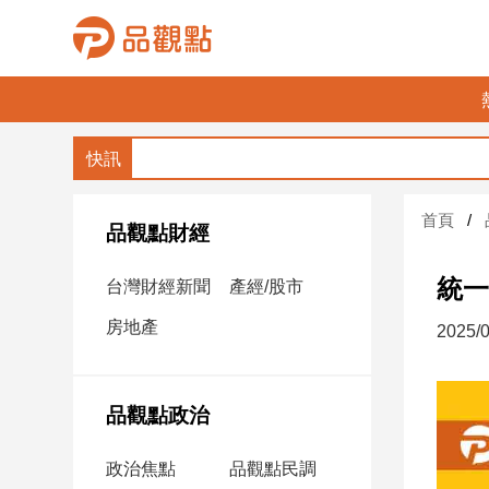
品
觀
點
財
首頁
經
品觀點財經
台
統一
台灣財經新聞
產經/股市
灣
財
房地產
2025/0
經
新
聞
品觀點政治
產
經/
政治焦點
品觀點民調
股