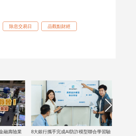
除息交易日
品觀點財經
業
8大銀行攜手完成AI防詐模型聯合學習驗
瑞士百達資產管