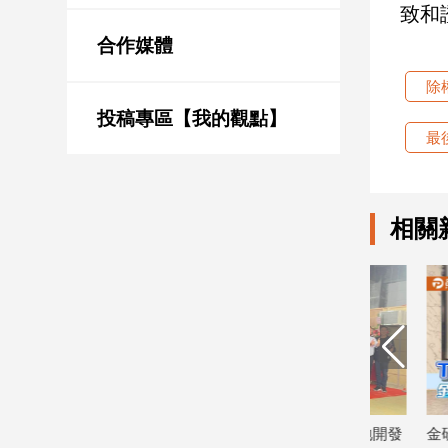
致和
新
冠
合作媒體
病
毒
除
專
區
投稿專區【我的觀點】
最
南
台
相關
灣
觀
點
南
台
灣
觀
點
同期新
日勝生「臺中捷運南屯站(G11)土地開發
金研院、集