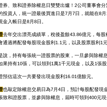
證券、致和證券除權息日雙雙出爐！2公司董事會分別
的投資人，統一證最後買進日是7月7日，就能在8月
現金入帳日是8月8日。
證
去年交出漂亮成績單，稅後盈餘43.86億元，每股
會通過將配發每股現金股利1.1元，以及股票股利1元
是說，持有每張統一證股票的股東，一旦參與除權息，
如果持有10張，可以領到1萬1千元現金，以及1張
證預估這次一共要發出現金股利16.01億餘元。
證
也敲定除權息交易日為7月4日，預計每股配發現金0
張致和證股票，並參與除權息，屆時可領到400元現