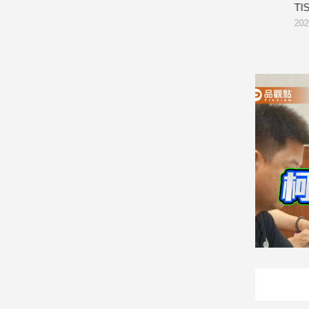
案」開工 迎向臺中三軌時代
TISA金融
2026/08/07
2026/08/07
娛
樂
娛
樂
星
聞
流
行/
時
尚
追
星
生
活