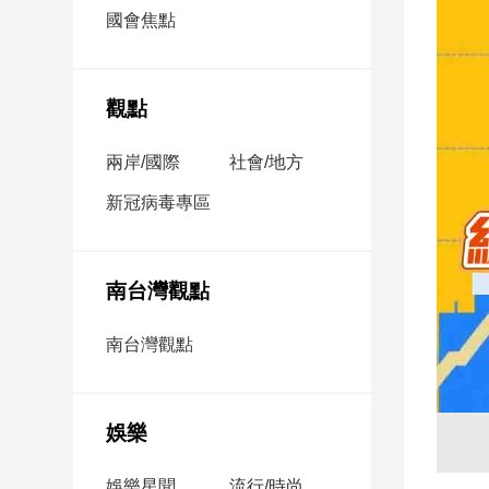
市
國會焦點
房
地
產
觀點
兩岸/國際
社會/地方
品
觀
新冠病毒專區
點
政
治
南台灣觀點
政
南台灣觀點
治
焦
點
娛樂
品
觀
點
娛樂星聞
流行/時尚