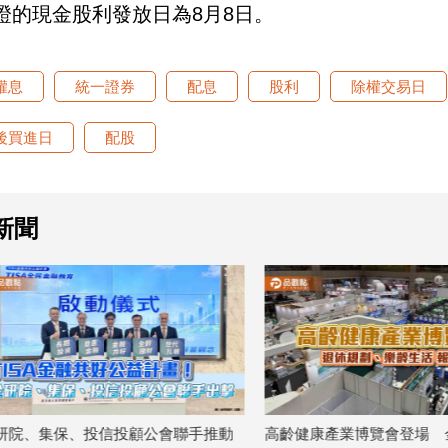
證的現金股利發放日為8月8日。
權息
統一證券
配息
股利
除權交易日
後買進日
配股
新聞
保、投信投顧公會聯手推動
高齡健康產業博覽會登場 金融壽險