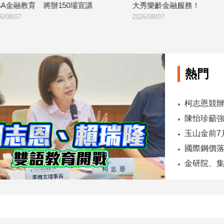
教育 將辦150場宣講
大秀樂齡金融服務！
2026/08/07
熱門
柯志恩競辦
陳怡珍籲強
國際鋼價落