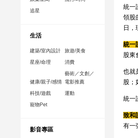
民
統一
調
追星
領股
國
會
日，
焦
生活
點
統一
建築/室內設計
旅遊/美食
股東
觀
星座/命理
消費
點
也就
藝術／文創／
股；
健康/親子/感情
電影推薦
兩
岸/
科技/遊戲
運動
國
統一
際
寵物Pet
社
致和
會/
有一
地
影音專區
方