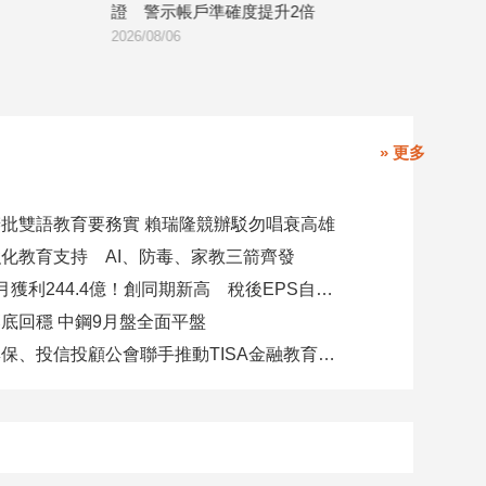
證 警示帳戶準確度提升2倍
外的新興市場 
2026/08/06
2026/08/07
» 更多
批雙語教育要務實 賴瑞隆競辦駁勿唱衰高雄
化教育支持 AI、防毒、家教三箭齊發
玉山金前7月獲利244.4億！創同期新高 稅後EPS自結1.51元
底回穩 中鋼9月盤全面平盤
金研院、集保、投信投顧公會聯手推動TISA金融教育 將辦150場宣講