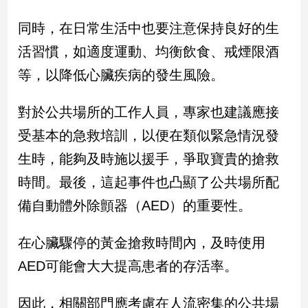
同時，在日常生活中也要注意保持良好的生
娛
活習慣，如適度運動、均衡飲食、戒煙限酒
樂
等，以降低心臟疾病的發生風險。
娛
樂
對於公共場所的工作人員，專家也建議應接
星
聞
受基本的急救培訓，以便在類似緊急情況發
流
生時，能夠及時施以援手，爭取寶貴的搶救
行/
時
時間。最後，這起事件也凸顯了公共場所配
尚
備自動體外除顫器（AED）的重要性。
追
星
在心臟驟停的黃金搶救時間內，及時使用
AED可能會大大提高患者的存活率。
生
活
因此，相關部門應考慮在人流密集的公共場