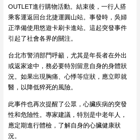
新
OUTLET進行購物活動。結束後，一行人搭
冠
乘客運返回台北捷運圓山站。事發時，吳婦
病
毒
正準備使用悠遊卡刷卡進站。這起突發事件
專
區
引起了社會各界的關注。
台北市警消部門呼籲，尤其是年長者在外出
南
或返家途中，務必要特別留意自身的身體狀
台
況。如果出現胸痛、心悸等症狀，應立即就
灣
觀
醫，以降低猝死的風險。
點
此事件也再次提醒了公眾，心臟疾病的突發
南
台
性和危險性。專家建議，特別是中老年人，
灣
應定期進行體檢，了解自身的心臟健康狀
觀
點
況。