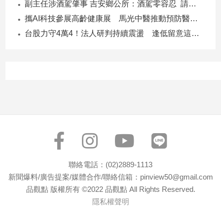
副主任涉酒駕肇事 吉安鄉公所：酒駕零容忍 請辭獲准
寵
物
攜AI科技參展高齡健康展 馬光中醫推動預防醫學迎接長壽新經濟
Pet
台股力守4萬4！法人研判持續震盪 逢低留意這些族群
影
音
專
區
合
作
媒
聯絡電話：(02)2889-1113
體
新聞爆料/廣告提案/媒體合作/聯絡信箱：pinview50@gmail.com
品觀點 版權所有 ©2022 品觀點 All Rights Reserved.
隱私權聲明
投
稿