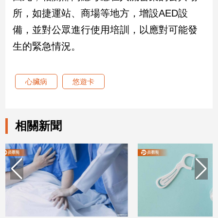
所，如捷運站、商場等地方，增設AED設
建
築/
備，並對公眾進行使用培訓，以應對可能發
室
內
生的緊急情況。
設
計
旅
心臟病
悠遊卡
遊/
美
食
相關新聞
星
座/
命
理
消
費
健
康/
親