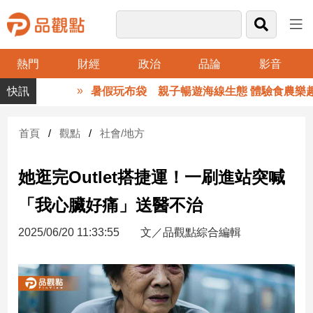
熱門
財經
政治
品論
影音
品
暑假玩布袋 親子暢遊海線生態 體驗食農樂趣
觀
點
財
首頁
觀點
社會/地方
經
她逛完Outlet搭捷運！一刷進站突喊
台
灣
「我心臟好痛」送醫不治
財
經
2025/06/20 11:33:55
文／品觀點綜合編輯
新
聞
產
經/
股