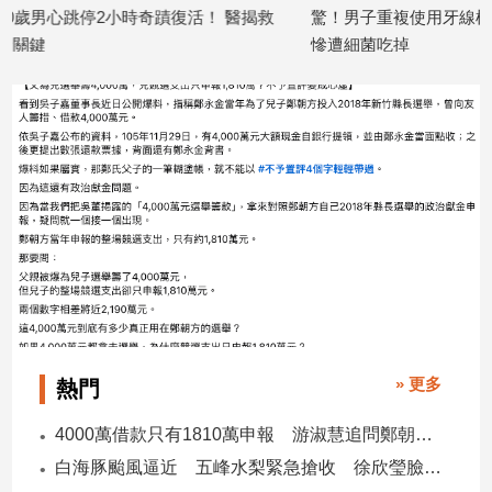
！ 醫揭救
驚！男子重複使用牙線棒一週 心臟瓣膜
你知道「心
子/
感
慘遭細菌吃掉
發出警訊
情
2026/04/23
2026/04/13
藝
術
／
文
創
／
電
影
推
薦
科
技/
» 更多
熱門
遊
戲
4000萬借款只有1810萬申報 游淑慧追問鄭朝方：2190萬差額去哪了
運
白海豚颱風逼近 五峰水梨緊急搶收 徐欣瑩臉書急呼「搶救五峰水梨」
動