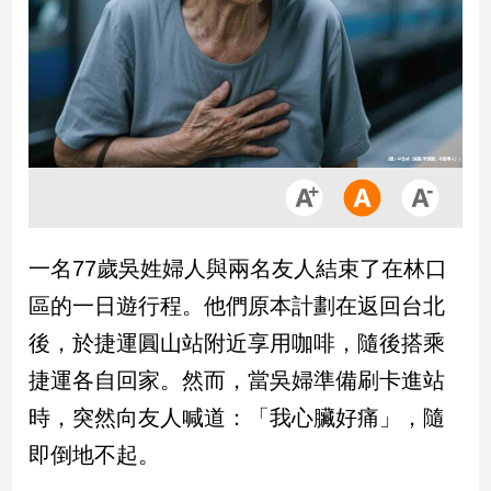
市
房
地
產
品
觀
點
政
一名77歲吳姓婦人與兩名友人結束了在林口
治
區的一日遊行程。他們原本計劃在返回台北
政
後，於捷運圓山站附近享用咖啡，隨後搭乘
治
捷運各自回家。然而，當吳婦準備刷卡進站
焦
點
時，突然向友人喊道：「我心臟好痛」，隨
品
即倒地不起。
觀
點