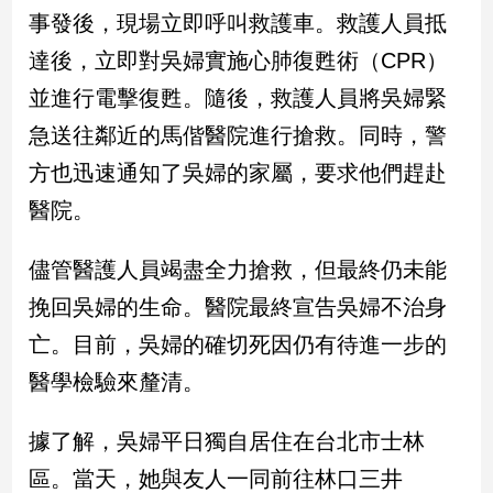
民
事發後，現場立即呼叫救護車。救護人員抵
調
達後，立即對吳婦實施心肺復甦術（CPR）
國
會
並進行電擊復甦。隨後，救護人員將吳婦緊
焦
急送往鄰近的馬偕醫院進行搶救。同時，警
點
方也迅速通知了吳婦的家屬，要求他們趕赴
醫院。
觀
點
儘管醫護人員竭盡全力搶救，但最終仍未能
兩
挽回吳婦的生命。醫院最終宣告吳婦不治身
岸/
亡。目前，吳婦的確切死因仍有待進一步的
國
際
醫學檢驗來釐清。
社
會/
據了解，吳婦平日獨自居住在台北市士林
地
方
區。當天，她與友人一同前往林口三井