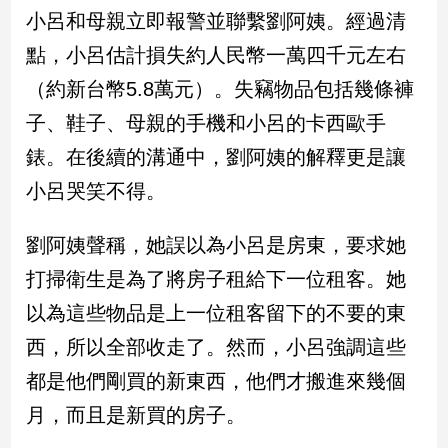
新
小呂和母親立即報警並聯繫劉阿姨。經過清
冠
點，小呂估計損失約人民幣一萬四千元左右
病
毒
（約新台幣5.8萬元）。失竊物品包括幾條褲
專
區
子、鞋子、母親的手機和小呂的卡西歐手
錶。在後續的溝通中，劉阿姨的解釋更是讓
小呂哭笑不得。
南
台
劉阿姨聲稱，她誤以為小呂是房東，要求她
灣
觀
打掃衛生是為了將房子租給下一位租客。她
點
以為這些物品是上一位租客留下的不要的東
南
西，所以全部收走了。然而，小呂強調這些
台
都是他們剛買的新東西，他們才搬進來幾個
灣
觀
月，而且是新買的房子。
點