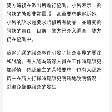
雙方隨後在派出所進行協調。小呂表示，劉
娛
阿姨的態度非常囂張，甚至要求他起訴她。
樂
小呂的訴求是要求賠償所有物品，並追究劉
阿姨的責任。目前，警方已介入調查，雙方
娛
樂
仍在協調中。
星
聞
這起荒謬的誤會事件引發了社會各界的關注
流
行/
和討論。有人認為清潔人員在工作時應該更
時
加謹慎，確認雇主的具體要求；也有人認為
尚
追
房主在請人打掃時應該更明確地說明情況，
星
以避免類似誤會的發生。
生
活