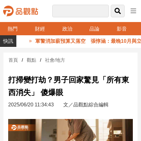
熱門
財經
政治
品論
影音
品
軍警消加薪預算又落空 張惇涵：最晚10月與立法
觀
點
財
首頁
觀點
社會/地方
經
打掃變打劫？男子回家驚見「所有東
台
灣
西消失」 傻爆眼
財
經
2025/06/20 11:34:43
文／品觀點綜合編輯
新
聞
產
經/
股