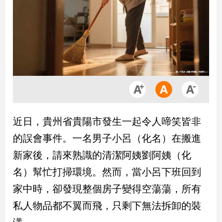
市
房
地
產
品
觀
點
政
近日，貴州省貴陽市發生一起令人啼笑皆非
治
的誤會事件。一名男子小呂（化名）在搬進
政
新家後，請來熟識的清潔阿姨劉阿姨（化
治
名）幫忙打掃環境。然而，當小呂下班回到
焦
點
家中時，卻發現整個房子變得空蕩蕩，所有
品
私人物品都不翼而飛，只剩下無法拆卸的裝
觀
點