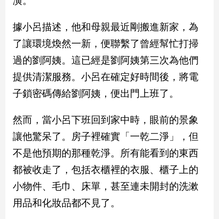
潢。
民
調
據小呂描述，他和母親最近剛搬進新家，為
國
會
了讓環境煥然一新，便聯繫了曾經幫忙打掃
焦
過的劉阿姨。這已經是劉阿姨第三次為他們
點
提供清潔服務。小呂在確定好時間後，將電
子鎖密碼傳給劉阿姨，便出門上班了。
觀
點
然而，當小呂下班回到家中時，眼前的景象
兩
讓他驚呆了。房子裡確實「一乾二淨」，但
岸/
不是他預期的那種乾淨。所有能看到的東西
國
際
都被收走了，包括衣櫃裡的衣服、櫃子上的
社
小物件、毛巾、床單，甚至連未開封的洗漱
會/
地
用品和化妝品都不見了。
方