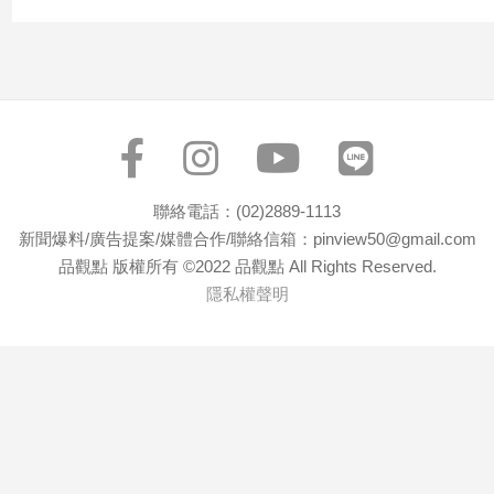
寵
物
Pet
影
音
專
聯絡電話：(02)2889-1113
區
新聞爆料/廣告提案/媒體合作/聯絡信箱：pinview50@gmail.com
品觀點 版權所有 ©2022 品觀點 All Rights Reserved.
隱私權聲明
合
作
媒
體
投
稿