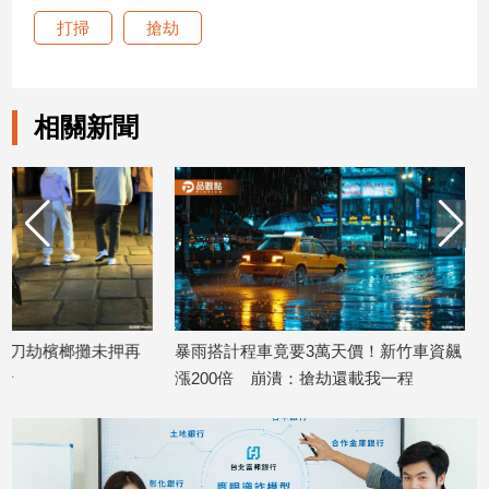
打掃
搶劫
建
築/
室
內
設
相關新聞
計
旅
遊/
美
食
星
座/
命
理
暴雨搭計程車竟要3萬天價！新竹車資飆
台中強盜團誘買家捧2
漲200倍 崩潰：搶劫還載我一程
噴辣椒水、持刀猛刺
消
2026/06/26
2026/05/18
費
健
康/
親