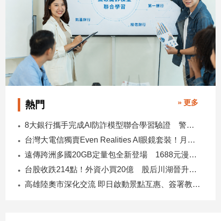
子/
感
情
藝
術
／
文
創
／
» 更多
熱門
電
影
8大銀行攜手完成AI防詐模型聯合學習驗證 警示帳戶準確度提升2倍
推
薦
台灣大電信獨賣Even Realities AI眼鏡套裝！月付1399元 專案價3990
科
遠傳跨洲多國20GB定量包全新登場 1688元漫遊逾百國家！
技/
台股收跌214點！外資小買20億 股后川湖晉升萬金股
遊
高雄陸奧市深化交流 即日啟動景點互惠、簽署教育合作MOU
戲
運
動