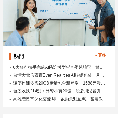
» 更多
熱門
8大銀行攜手完成AI防詐模型聯合學習驗證 警示帳戶準確度提升2倍
台灣大電信獨賣Even Realities AI眼鏡套裝！月付1399元 專案價3990
遠傳跨洲多國20GB定量包全新登場 1688元漫遊逾百國家！
台股收跌214點！外資小買20億 股后川湖晉升萬金股
高雄陸奧市深化交流 即日啟動景點互惠、簽署教育合作MOU