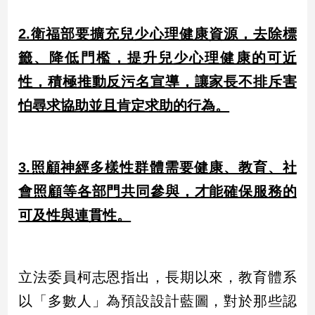
建
2.衛福部要擴充兒少心理健康資源，去除標
築/
室
籤、降低門檻，提升兒少心理健康的可近
內
設
性，積極推動反污名宣導，讓家長不排斥害
計
怕尋求協助並且肯定求助的行為。
旅
遊/
美
食
3.照顧神經多樣性群體需要健康、教育、社
星
會照顧等各部門共同參與，才能確保服務的
座/
命
可及性與連貫性。
理
消
費
立法委員柯志恩指出，長期以來，教育體系
健
康/
以「多數人」為預設設計藍圖，對於那些認
親