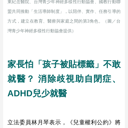
東紀念醫院、台灣青少年神經多樣性行動協會、國教行動聯
民
調
盟共同推動「生活導師制度」，以陪伴、實作、任務引導的
國
方式，建立在教育、醫療與家庭之間的第3角色。（圖／台
會
焦
灣青少年神經多樣性行動協會提供）
點
觀
家長怕「孩子被貼標籤」不敢
點
就醫？ 消除歧視助自閉症、
兩
岸/
國
ADHD兒少就醫
際
社
會/
地
立法委員林月琴表示，《兒童權利公約》將
方