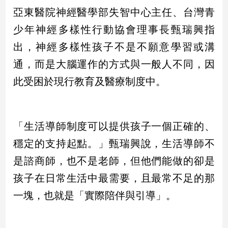
寵
亞東醫院神經醫學部失智中心主任、台灣青
物
Pet
少年神經多樣性行動協會理事長甄瑞興指
出，神經多樣性孩子不是不願意學習或溝
影
通，而是大腦運作的方式與一般人不同，因
音
此受困於現行教育及醫療制度中。
專
區
「生活導師制度可以提供孩子一個正確的、
合
穩定的支持起點。」甄瑞興說，生活導師不
作
是諮商師，也不是老師，但他們能做的卻是
媒
體
孩子在日常生活中最需要，且最常不足的那
一塊，也就是「實際陪伴與引導」。
投
稿