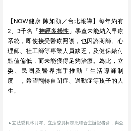
市
房
地
【NOW健康 陳如頤／台北報導】每年約有
產
2、3千名「
神經多樣性
」學童未能納入早療
系統，即使接受醫療照護，也因諮商師、心
品
理師、社工師等專業人員缺乏，及健保給付
觀
點值偏低，而未能獲得足夠治療。為此，立
點
政
委、民團及醫界攜手推動「生活導師制
治
度」，希望翻轉自閉症、過動症等孩子的人
政
生。
治
焦
點
品
觀
▲立法委員林月琴、立法委員柯志恩聯合主辦記者會，與亞
點