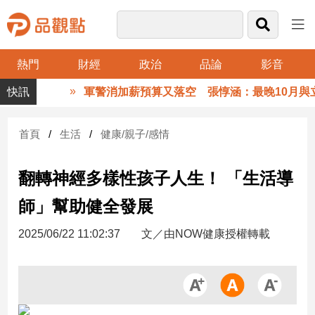
熱門
財經
政治
品論
影音
品
軍警消加薪預算又落空 張惇涵：最晚10月與立法
觀
點
財
首頁
生活
健康/親子/感情
經
翻轉神經多樣性孩子人生！ 「生活導
台
灣
師」幫助健全發展
財
經
2025/06/22 11:02:37
文／由NOW健康授權轉載
新
聞
產
經/
股