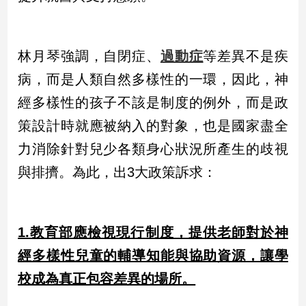
娛
樂
林月琴強調，自閉症、
過動症
等差異不是疾
病，而是人類自然多樣性的一環，因此，神
娛
樂
經多樣性的孩子不該是制度的例外，而是政
星
策設計時就應被納入的對象，也是國家盡全
聞
流
力消除針對兒少各類身心狀況所產生的歧視
行/
與排擠。為此，出3大政策訴求：
時
尚
追
星
1.教育部應檢視現行制度，提供老師對於神
經多樣性兒童的輔導知能與協助資源，讓學
生
校成為真正包容差異的場所。
活