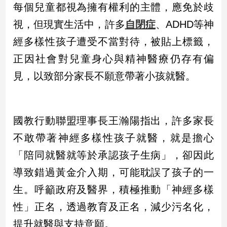
每個兒童都視為擁有權利的主體，應免於歧
新
冠
視，但現實生活中，許多
自閉症
、ADHD等神
病
毒
經多樣性孩子遭受不當對待，被貼上標籤，
專
正因社會對兒童身心與精神醫療仍存有偏
區
見，以致部分家長不願意帶著小孩就醫。
南
台
國教行動聯盟理事長王瀚陽指出，許多家長
灣
觀
不敢帶著神經多樣性孩子就醫，就是擔心
點
「陪同就醫就等於承認孩子生病」，卻因此
導致錯過黃金介入期，可能耽誤了孩子的一
南
台
生。呼籲政府及醫界，積極推動「神經多樣
灣
觀
性」正名，透過教育及正名，減少污名化，
點
提升就醫與支持意願。