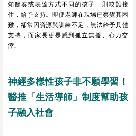
知節奏或表達方式不同的孩子，則較難接
子/
感
住，給予支持。即便老師在現場已察覺其困
情
難，卻常因資源與訓練不足，無法給予具體
藝
術
支持，而家長更是感到孤立無援、心力交
／
瘁。
文
創
／
電
影
推
神經多樣性孩子非不願學習！
薦
科
醫推「生活導師」制度幫助孩
技/
遊
子融入社會
戲
運
動