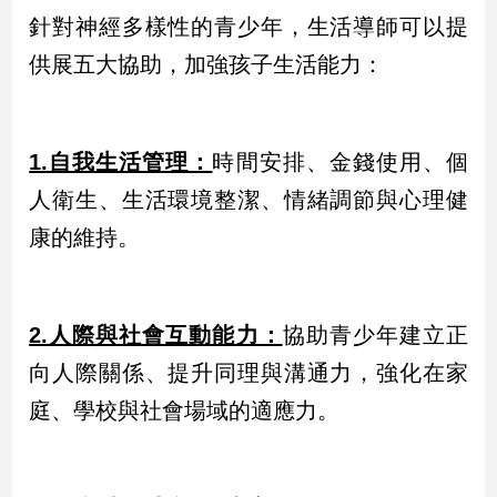
專
針對神經多樣性的青少年，生活導師可以提
區
供展五大協助，加強孩子生活能力：
【我
的
觀
1.自我生活管理：
時間安排、金錢使用、個
點】
人衛生、生活環境整潔、情緒調節與心理健
康的維持。
2.人際與社會互動能力：
協助青少年建立正
向人際關係、提升同理與溝通力，強化在家
庭、學校與社會場域的適應力。