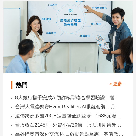
子/
感
情
藝
術
／
文
創
／
電
影
推
» 更多
熱門
薦
科
8大銀行攜手完成AI防詐模型聯合學習驗證 警示帳戶準確度提升2倍
技/
台灣大電信獨賣Even Realities AI眼鏡套裝！月付1399元 專案價3990
遊
戲
遠傳跨洲多國20GB定量包全新登場 1688元漫遊逾百國家！
運
台股收跌214點！外資小買20億 股后川湖晉升萬金股
動
高雄陸奧市深化交流 即日啟動景點互惠、簽署教育合作MOU