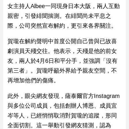
民
女主持人Albee一同現身日本大阪，兩人互動
調
親密，引發緋聞揣測。在緋聞尚未平息之
國
會
際，公司突然宣布解約，更引來各界關注。
焦
點
賀瓏在解約聲明中首度公開自己曾與已故喜
劇演員天殘交往。他表示，天殘是他的前女
觀
友，兩人於4月6日和平分手，並強調「沒有
點
第三者」。賀瓏呼籲外界給予親友空間，不
兩
再增加他們的傷痛。
岸/
國
此外，眼尖網友發現，薩泰爾官方Instagram
際
與多位公司成員，包括創辦人博恩、成員宜
社
會/
岑等人，已經悄悄取消對賀瓏的追蹤，形同
地
方
全面切割。這一舉動引發網友猜測，認為