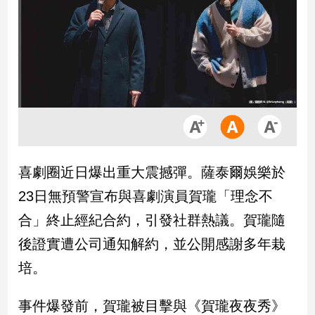
市
房
地
產
品
觀
點
政
喜劇圈近日爆出重大震撼彈。薩泰爾娛樂於
治
23日無預警宣布與喜劇演員賀瓏「理念不
政
合」終止經紀合約，引發社群熱議。賀瓏隨
治
後證實遭公司通知解約，並公開感謝多年栽
焦
點
培。
品
觀
事件爆發前，賀瓏被目擊與《賀瓏夜夜秀》
點