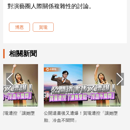
對演藝圈人際關係複雜性的討論。
建
築/
室
內
博恩
賀瓏
設
計
旅
相關新聞
遊/
美
食
星
座/
命
理
消
費
！賀瓏遭控「讓她墮
公開遺書後又遭爆！賀瓏遭控「讓她墮
健
胎、冷血不聞問」
康/
2025/06/24
親