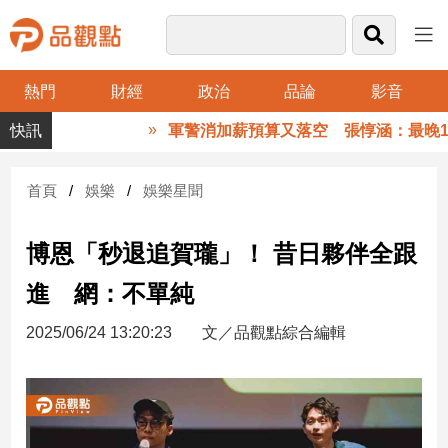
熱門
財經
政治
品論
影音
品
軍警消加薪預算又落空 張惇涵：最晚10
觀
點
財
首頁
娛樂
娛樂星聞
經
博恩「秒退追賀瓏」！ 昔日夥伴全跟
台
灣
進 網：不單純
財
經
2025/06/24 13:20:23
文／品觀點綜合編輯
新
聞
產
經/
股