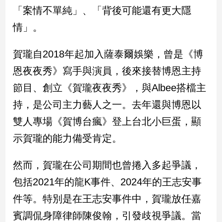
新
「案情不單純」、「背後可能還有更大隱
冠
情」。
病
毒
專
賀瓏自2018年起加入薩泰爾娛樂，曾是《博
區
恩夜夜秀》寫手與演員，後來接替博恩主持
節目、創立《賀瓏夜夜秀》，與Albee搭檔主
南
持，是公司主力藝人之一。去年還與博恩以
台
雙人專場《賀博台瘋》登上台北小巨蛋，顯
灣
觀
示賀瓏的能力備受肯定。
點
然而，賀瓏在公司期間也曾捲入多起爭議，
南
台
包括2021年的龍K事件、2024年的王志安事
灣
件等。特別是在王志安事件中，賀瓏放任嘉
觀
點
賓調侃身障律師陳俊翰，引發歧視爭議。當