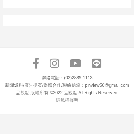
寵
物
Pet
影
音
專
區
聯絡電話：(02)2889-1113
合
新聞爆料/廣告提案/媒體合作/聯絡信箱：pinview50@gmail.com
作
品觀點 版權所有 ©2022 品觀點 All Rights Reserved.
媒
隱私權聲明
體
投
稿