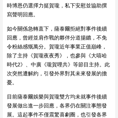
時博恩仍選擇力挺賀瓏，私下安慰並協助撰
娛
寫聲明回應。
樂
如今關係急轉直下，薩泰爾拒絕對事件後續
娛
回應，曾經並肩作戰的夥伴分道揚鑣，不免
樂
星
令粉絲感慨萬分。賀瓏近年事業正值巔峰，
聞
除了主持《賀瓏夜夜秀》，也參與《大嘻哈
流
行/
時代2》、中廣《瓏賀哩共》等節目主持。此
時
次突然遭解約，引發外界對其未來發展的擔
尚
追
憂。
星
目前薩泰爾娛樂與賀瓏雙方均未就事件後續
發展做出進一步回應，各界仍在關注事態發
生
活
展。這起事件不僅震驚喜劇圈，也引發各界