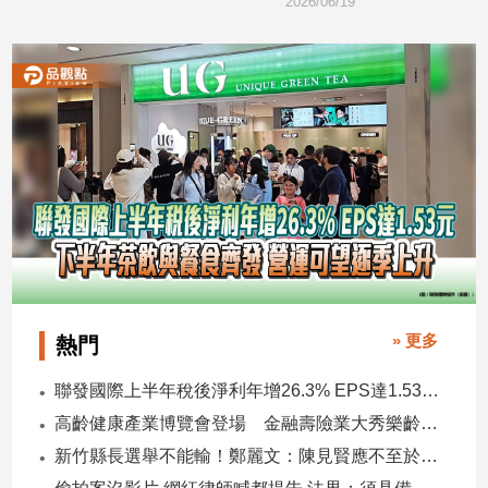
2026/06/19
2026/06/
建
築/
室
內
設
計
旅
遊/
美
食
星
座/
命
» 更多
熱門
理
消
聯發國際上半年稅後淨利年增26.3% EPS達1.53元 下半年茶飲與餐食齊發 營運可望逐季上升
費
高齡健康產業博覽會登場 金融壽險業大秀樂齡金融服務！
健
新竹縣長選舉不能輸！鄭麗文：陳見賢應不至於親痛仇快
康/
親