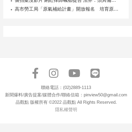
偷拍案沒影片 網紅律師喊都提告 法界：須具備侵權要件
子/
高市勞工局「原氣補給計畫」開放報名 培育原民青年就業力與部落創新
感
情
藝
術
／
文
創
／
電
影
推
薦
聯絡電話：(02)2889-1113
科
新聞爆料/廣告提案/媒體合作/聯絡信箱：pinview50@gmail.com
技/
品觀點 版權所有 ©2022 品觀點 All Rights Reserved.
遊
隱私權聲明
戲
運
動