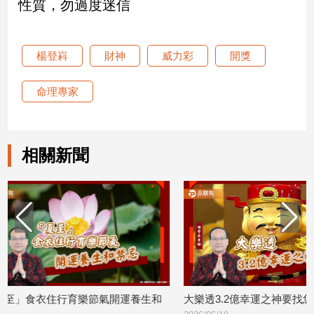
性質，勿過度迷信
娛
樂
楊登嵙
財神
威力彩
開獎
娛
命理專家
樂
星
聞
流
相關新聞
行/
時
尚
追
星
生
氣開運養生和
大樂透3.2億幸運之神要找您!
威力彩1
活