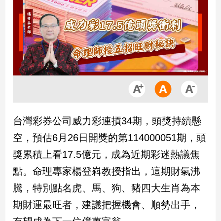
市
房
地
產
品
觀
點
政
台灣彩券公司威力彩連摃34期，頭獎持續懸
治
空，預估6月26日開獎的第114000051期，頭
政
獎累積上看17.5億元，成為近期彩迷熱議焦
治
點。命理專家楊登嵙教授指出，這期財氣沸
焦
點
騰，特別點名虎、馬、狗、豬四大生肖為本
品
期財運最旺者，建議把握機會、順勢出手，
觀
點