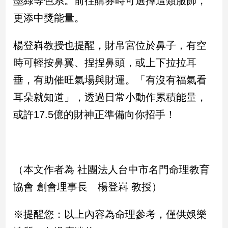
墨綠等色系。前往購券時可選擇這類服飾，
新
更添中獎能量。
冠
病
毒
楊登嵙教授也提醒，財帛宮位於鼻子，有空
專
區
時可輕按鼻翼、捏捏鼻頭，或上下拉拉耳
垂，有助催旺氣場與財運。「有沒有福氣看
耳朵就知道」，透過日常小動作累積能量，
南
台
或許17.5億的財神正準備向你招手！
灣
觀
點
（本文作者為 社團法人台中市名門命理教育
南
台
協會 創會理事長 楊登嵙 教授）
灣
觀
※提醒您：以上內容為命理參考，僅供娛樂
點