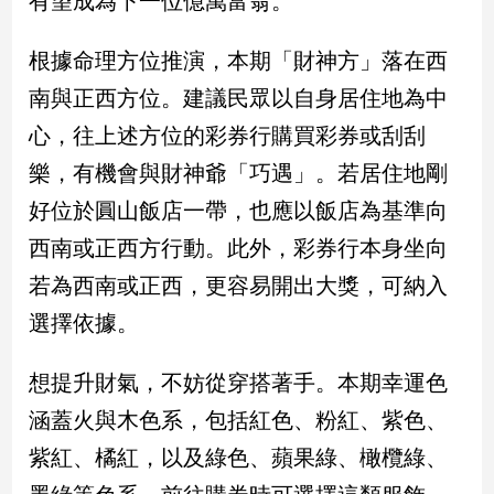
有望成為下一位億萬富翁。
民
調
根據命理方位推演，本期「財神方」落在西
國
會
南與正西方位。建議民眾以自身居住地為中
焦
心，往上述方位的彩券行購買彩券或刮刮
點
樂，有機會與財神爺「巧遇」。若居住地剛
好位於圓山飯店一帶，也應以飯店為基準向
觀
西南或正西方行動。此外，彩券行本身坐向
點
若為西南或正西，更容易開出大獎，可納入
兩
選擇依據。
岸/
國
際
想提升財氣，不妨從穿搭著手。本期幸運色
社
涵蓋火與木色系，包括紅色、粉紅、紫色、
會/
地
紫紅、橘紅，以及綠色、蘋果綠、橄欖綠、
方