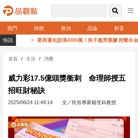
熱門
財經
政治
品論
影音
品
要再選先說清4000萬！吳子嘉秀票據 控鄭永金
觀
點
財
首頁
生活
消費
經
威力彩17.5億頭獎衝刺 命理師授五
台
灣
招旺財秘訣
財
經
2025/06/24 11:49:14
文／民俗專家楊登嵙教授
新
聞
產
經/
股