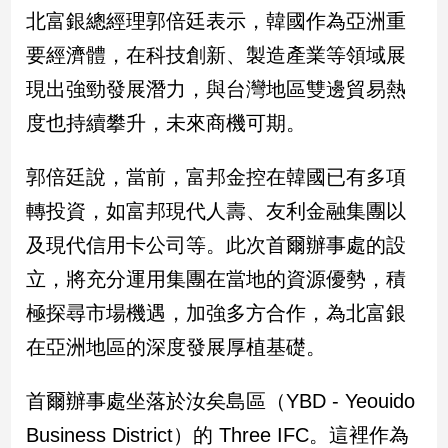
民
北富銀總經理郭倍廷表示，韓國作為亞洲重
調
要經濟體，在科技創新、製造產業等領域展
國
會
現出強勁發展潛力，與台灣地區雙邊貿易熱
焦
度也持續攀升，未來商機可期。
點
郭倍廷說，當前，富邦金控在韓國已有多項
觀
轉投資，如富邦現代人壽、友利金融集團以
點
及現代信用卡公司等。此次首爾辦事處的設
兩
立，將充分運用集團在當地的資源優勢，積
岸/
極探尋市場機遇，加強多方合作，為北富銀
國
際
在亞洲地區的深度發展厚植基礎。
社
會/
首爾辦事處坐落於汝矣島區（YBD - Yeouido
地
方
Business District）的 Three IFC。這裡作為