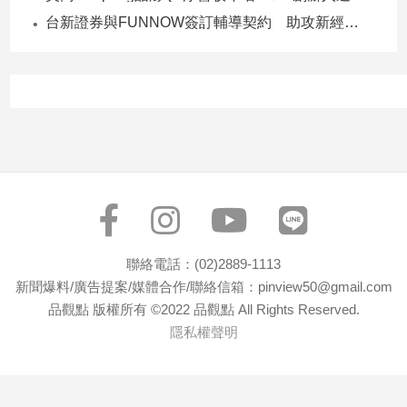
寵
台新證券與FUNNOW簽訂輔導契約 助攻新經濟企業上市櫃
物
Pet
影
音
專
區
合
聯絡電話：(02)2889-1113
作
新聞爆料/廣告提案/媒體合作/聯絡信箱：pinview50@gmail.com
媒
品觀點 版權所有 ©2022 品觀點 All Rights Reserved.
體
隱私權聲明
投
稿