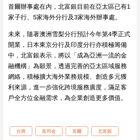
首爾辦事處在內，北富銀目前在亞太區已有1
娛
家子行、5家海外分行及3家海外辦事處。
樂
未來，隨著澳洲雪梨分行預計今年第4季正式
娛
開業，日本東京分行及印度分行亦積極籌備
樂
星
中，北富銀表示，將以「成為亞洲一流的金
聞
融機構」為願景，透過完善的亞太區域服務
流
行/
網絡，積極擴大海外業務規模、創造多元獲
時
利來源，進一步強化跨境服務廣度，滿足客
尚
追
戶全方位金融需求，為企業創造更多價值。
星
生
台商
富邦金
首爾
北富銀
活