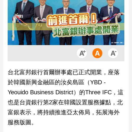
市
房
地
產
品
觀
點
政
台北富邦銀行首爾辦事處已正式開業，座落
治
於韓國新興金融區的汝矣島區（YBD -
政
Yeouido Business District）的Three IFC，這
治
也是台資銀行第2家在韓國設置服務據點，北
焦
點
富銀表示，將持續推進亞太佈局，拓展海外
品
服務版圖。
觀
點