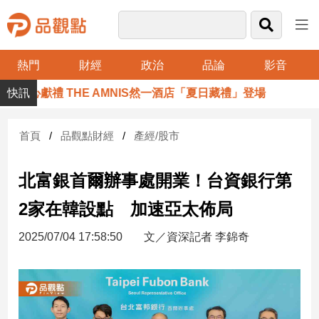
熱門
財經
政治
品論
影音
品
暖心獻禮 THE AMNIS然一酒店「夏日藏禮」登場
觀
點
財
首頁
品觀點財經
產經/股市
經
北富銀首爾辦事處開業！台資銀行第
台
灣
2家在韓設點 加速亞太佈局
財
經
2025/07/04 17:58:50
文／資深記者 李錦奇
新
聞
產
經/
股