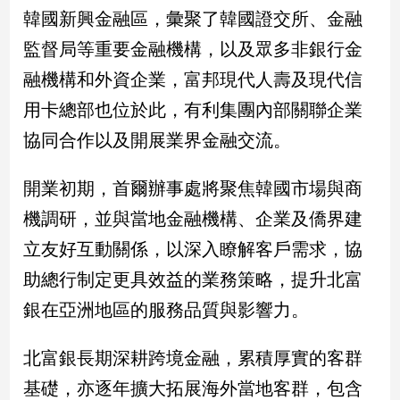
新
韓國新興金融區，彙聚了韓國證交所、金融
冠
監督局等重要金融機構，以及眾多非銀行金
病
毒
融機構和外資企業，富邦現代人壽及現代信
專
區
用卡總部也位於此，有利集團內部關聯企業
協同合作以及開展業界金融交流。
南
開業初期，首爾辦事處將聚焦韓國市場與商
台
機調研，並與當地金融機構、企業及僑界建
灣
觀
立友好互動關係，以深入瞭解客戶需求，協
點
助總行制定更具效益的業務策略，提升北富
南
銀在亞洲地區的服務品質與影響力。
台
灣
北富銀長期深耕跨境金融，累積厚實的客群
觀
點
基礎，亦逐年擴大拓展海外當地客群，包含