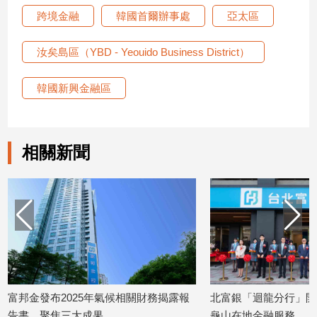
跨境金融
韓國首爾辦事處
亞太區
建
築/
室
汝矣島區（YBD - Yeouido Business District）
內
設
韓國新興金融區
計
旅
遊/
美
相關新聞
食
星
座/
命
理
消
費
健
富邦金發布2025年氣候相關財務揭露報
北富銀「迴龍分行」開幕
康/
親
告書 聚焦三大成果
龜山在地金融服務