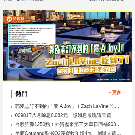
子/
026/08/03
2026/08/03
感
情
藝
術
／
文
創
／
電
影
推
薦
» 更多
熱門
科
技/
郭泓志訂不到的「饗 A Joy」！Zach LaVine 吃到了！ 網笑：運動員來吃超划算
遊
戲
00981T八月除息0.082元 想領息最晚這天買
運
台股強彈1250點！外資歷來第三大單日回補903億 ETF反彈
動
美商Coupang酷澎Q2淨營收年增4％ 創辦人這樣看台灣市場！