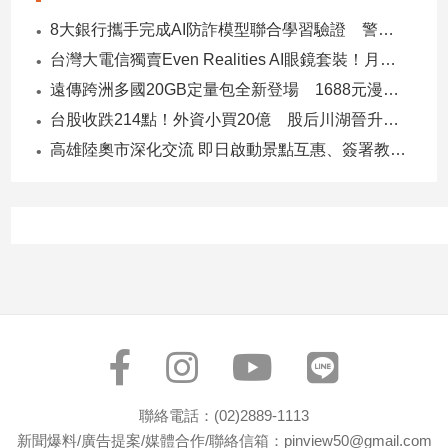
建
8大銀行攜手完成AI防詐模型聯合學習驗證 警示帳戶準確度提升2倍
築/
台灣大電信獨賣Even Realities AI眼鏡套裝！月付1399元 專案價3990
室
遠傳跨洲多國20GB定量包全新登場 1688元漫遊逾百國家！
內
設
台股收跌214點！外資小買20億 股后川湖晉升萬金股
計
高雄陸奧市深化交流 即日啟動景點互惠、簽署教育合作MOU
旅
遊/
美
食
星
座/
命
理
消
費
健
聯絡電話：(02)2889-1113
康/
新聞爆料/廣告提案/媒體合作/聯絡信箱：pinview50@gmail.com
親