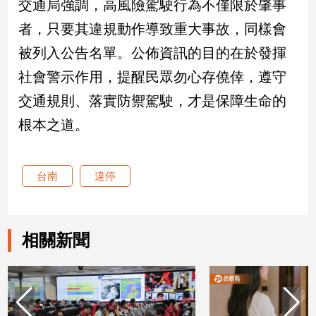
交通局強調，高風險駕駛行為不僅限於肇事
新
冠
者，只要其違規動作導致重大事故，同樣會
病
被列入公告名單。公佈資訊的目的在於發揮
毒
專
社會警示作用，提醒民眾勿心存僥倖，遵守
區
交通規則、落實防禦駕駛，才是保障生命的
根本之道。
南
台
灣
台南
違停
觀
點
相關新聞
南
台
灣
觀
點