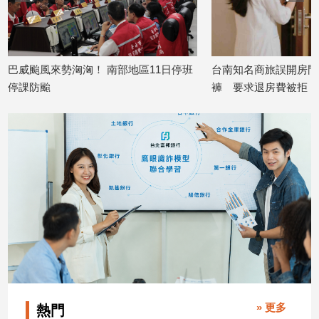
娛
樂
巴威颱風來勢洶洶！ 南部地區11日停班
台南知名商旅誤開房門
娛
停課防颱
褲 要求退房費被拒
樂
2026/07/10
2026/07/08
星
聞
流
行/
時
尚
追
星
生
活
» 更多
熱門