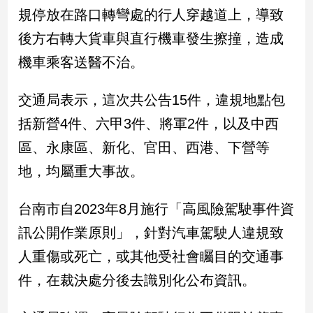
民
規停放在路口轉彎處的行人穿越道上，導致
調
後方右轉大貨車與直行機車發生擦撞，造成
國
會
機車乘客送醫不治。
焦
點
交通局表示，這次共公告15件，違規地點包
括新營4件、六甲3件、將軍2件，以及中西
觀
區、永康區、新化、官田、西港、下營等
點
地，均屬重大事故。
兩
岸/
台南市自2023年8月施行「高風險駕駛事件資
國
訊公開作業原則」，針對汽車駕駛人違規致
際
人重傷或死亡，或其他受社會矚目的交通事
社
會/
件，在裁決處分後去識別化公布資訊。
地
方