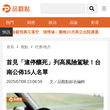
熱門
財經
政治
品論
影音
品
警消加薪預算又落空 張惇涵：最晚10月與立法院溝通
觀
點
財
首頁
觀點
社會/地方
經
首見「違停釀死」列高風險駕駛！台
台
灣
南公佈15人名單
財
經
2025/07/08 13:06:59
文／品觀點綜合編輯
新
聞
產
經/
股