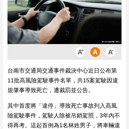
市
房
地
產
品
觀
點
政
台南市交通局交通事件裁決中心近日公布第
治
11批高風險駕駛事件名單，共15案駕駛因違
政
規肇事導致死亡，遭裁罰並公告。
治
焦
其中首度將「違停」導致死亡事故列入高風
點
品
險駕駛事件，駕駛人除被吊銷駕照，3年內不
觀
得再考。這起首例為1名林姓男子，將車輛違
點