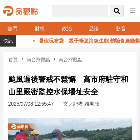
熱門
財經
政治
品論
影音
品
暑假玩布袋 親子暢遊海線生態 體驗食農樂趣
觀
點
財
首頁
南台灣觀點
南台灣觀點
經
颱風過後警戒不鬆懈 高市府駐守和
台
灣
山里嚴密監控水保場址安全
財
經
2025/07/08 12:55:47
文／記者 賴君欣
新
聞
產
經/
股