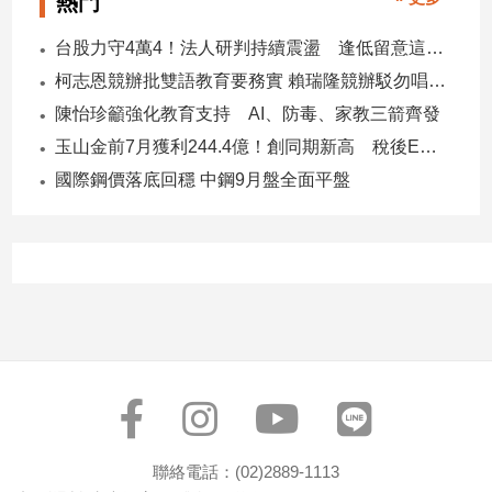
熱門
寵
物
台股力守4萬4！法人研判持續震盪 逢低留意這些族群
Pet
柯志恩競辦批雙語教育要務實 賴瑞隆競辦駁勿唱衰高雄
陳怡珍籲強化教育支持 AI、防毒、家教三箭齊發
影
玉山金前7月獲利244.4億！創同期新高 稅後EPS自結1.51元
音
國際鋼價落底回穩 中鋼9月盤全面平盤
專
區
合
作
媒
體
投
聯絡電話：(02)2889-1113
稿