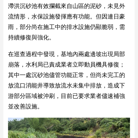
新
滯洪沉砂池有效攔截來自山區的泥砂，未見外
冠
流情形，水保設施發揮應有功能。但因連日豪
病
毒
雨，部分尚在施工中的排水設施仍顯脆弱，需
專
區
持續修復與強化。
在巡查過程中發現，基地內兩處邊坡出現局部
南
崩落，水利局已責成業者立即動員機具修復；
台
其中一處沉砂池儘管功能正常，但尚未完工的
灣
觀
放流口消能井導致放流水未集中排放，造成下
點
游部分區域被沖刷，目前已要求業者儘速補強
南
並改善設施。
台
灣
觀
點