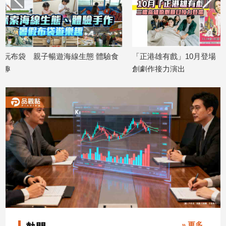
子/
感
情
藝
術
 體驗食
「正港雄有戲」10月登場 三檔高雄原
「高速青春」
／
創劇作接力演出
育樂團發表
文
2026/08/07
2026/08/07
創
／
電
影
推
薦
科
技/
遊
戲
運
動
» 更多