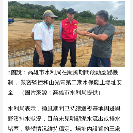
民
調
國
會
焦
點
觀
點
↑圖說：高雄市水利局在颱風期間啟動應變機
兩
制， 嚴密監控和山光電第二期水保廢止場址安
岸/
全。（圖片來源：高雄市水利局提供）
國
際
水利局表示，颱風期間已持續巡視基地周邊與
社
會/
野溪排水狀況，目前未見明顯泥水流出或排水
地
方
堵塞，整體情況維持穩定。場址內設置的三處