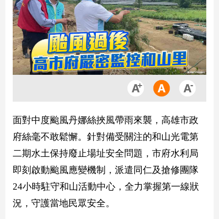
市
房
地
產
品
觀
點
政
面對中度颱風丹娜絲挾風帶雨來襲，高雄市政
治
府絲毫不敢鬆懈。針對備受關注的和山光電第
政
二期水土保持廢止場址安全問題，市府水利局
治
焦
即刻啟動颱風應變機制，派遣同仁及搶修團隊
點
24小時駐守和山活動中心，全力掌握第一線狀
品
況，守護當地民眾安全。
觀
點