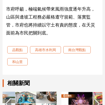
建
市府呼籲，極端氣候帶來風雨強度逐年升高，
築/
室
山區與邊坡工程務必嚴格遵守規範、落實監
內
管，市府也將持續以守土有責的態度，在天災
設
計
面前為市民把關到底。
旅
遊/
美
品觀點
高雄市水利局
南台灣觀點
食
星
和山里
座/
命
理
相關新聞
消
費
健
康/
親