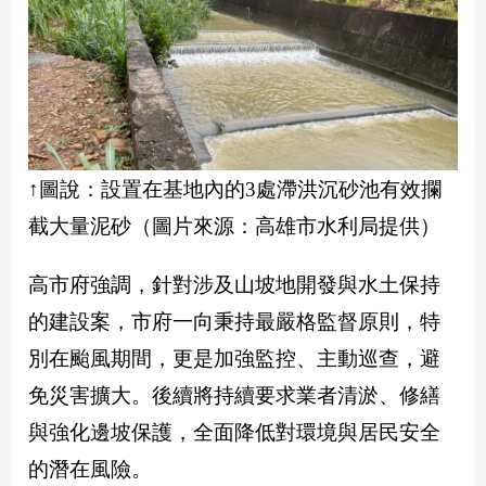
娛
樂
娛
樂
星
↑圖說：設置在基地內的3處滯洪沉砂池有效攔
聞
截大量泥砂（圖片來源：高雄市水利局提供）
流
行/
時
高市府強調，針對涉及山坡地開發與水土保持
尚
的建設案，市府一向秉持最嚴格監督原則，特
追
別在颱風期間，更是加強監控、主動巡查，避
星
免災害擴大。後續將持續要求業者清淤、修繕
與強化邊坡保護，全面降低對環境與居民安全
生
活
的潛在風險。