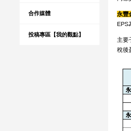
新
冠
合作媒體
永豐
病
毒
EPS
專
區
投稿專區【我的觀點】
主要
稅後
南
台
灣
觀
點
南
台
灣
觀
點