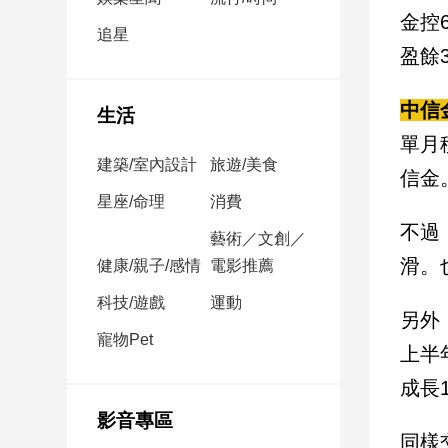
民
金控
調
追星
盈餘
國
會
焦
中信
生活
點
單月
建築/室內設計
旅遊/美食
信金
觀
星座/命理
消費
點
不過
藝術／文創／
滑。
健康/親子/感情
電影推薦
兩
岸/
科技/遊戲
運動
國
另外
際
寵物Pet
上半
社
成長
會/
地
影音專區
方
同樣