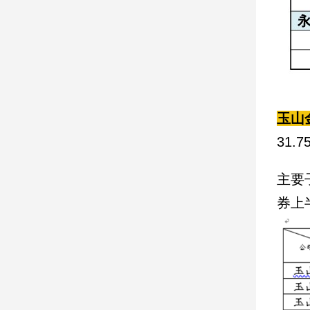
娛
樂
娛
樂
星
玉山
聞
31.
流
行/
主要
時
尚
券上
追
星
生
活