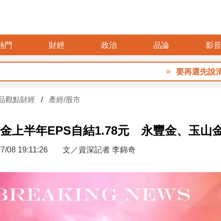
熱門
財經
政治
品論
影
要再選先說清4000
品觀點財經
產經/股市
金上半年EPS自結1.78元 永豐金、玉山
7/08 19:11:26
文／資深記者 李錦奇