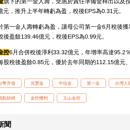
金
旗下的第一金人壽，受惠於責任準備金釋出以及投
58億元，推升上半年轉虧為盈，稅後EPS為0.31元。
於第一金人壽轉虧為盈，讓母公司第一金6月稅後獲利2
後盈餘139.46億元，稅後EPS為0.99元。
金控
6月合併稅後淨利33.32億元，年增率高達95.2
股稅後盈餘0.85元，優於去年同期的112.15億元、
台幣升值
兆豐金
中信金
第一金
台灣人
觀點財經
金控獲利
玉山金控
新聞