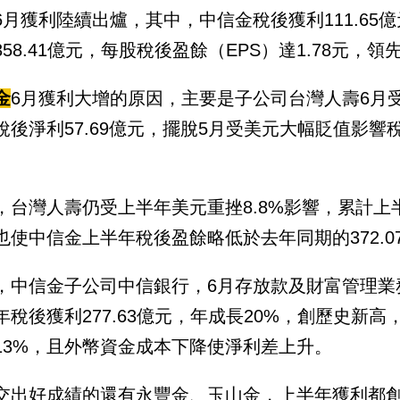
6月獲利陸續出爐，其中，中信金稅後獲利111.65億
358.41億元，每股稅後盈餘（EPS）達1.78元
金
6月獲利大增的原因，主要是子公司台灣人壽6月
稅後淨利57.69億元，擺脫5月受美元大幅貶值影響稅
。
，台灣人壽仍受上半年美元重挫8.8%影響，累計上半
也使中信金上半年稅後盈餘略低於去年同期的372.07億
，中信金子公司中信銀行，6月存放款及財富管理業務
年稅後獲利277.63億元，年成長20%，創歷史新
13%，且外幣資金成本下降使淨利差上升。
交出好成績的還有永豐金、玉山金，上半年獲利都