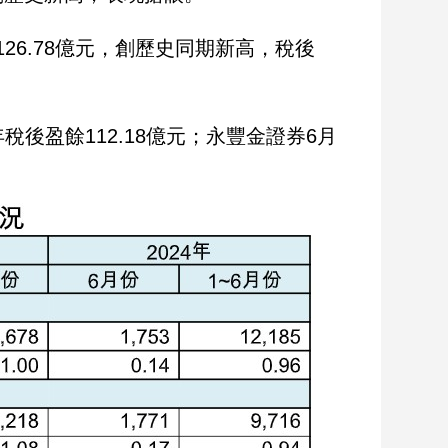
126.78億元，創歷史同期新高，稅後
稅後盈餘112.18億元；永豐金證券6月