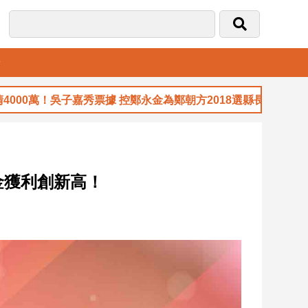
音
萬！吳子嘉秀票據 控鄭永金為鄭朝方2018選縣長籌錢至今未還
金獲利創新高！