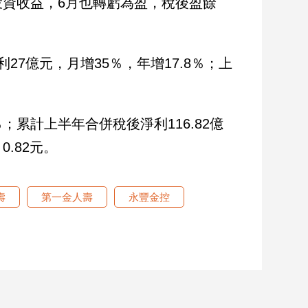
資收益，6月也轉虧為盈，稅後盈餘
7億元，月增35％，年增17.8％；上
％；累計上半年合併稅後淨利116.82億
0.82元。
壽
第一金人壽
永豐金控