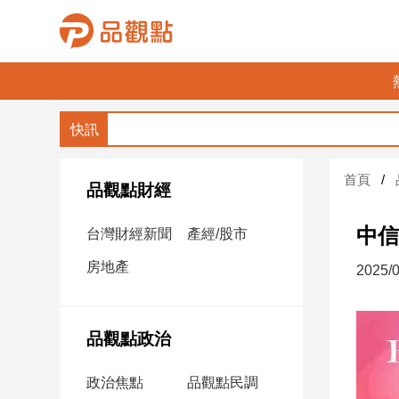
品
觀
點
財
首頁
經
品觀點財經
台
中信
台灣財經新聞
產經/股市
灣
財
房地產
2025/0
經
新
聞
品觀點政治
產
經/
政治焦點
品觀點民調
股