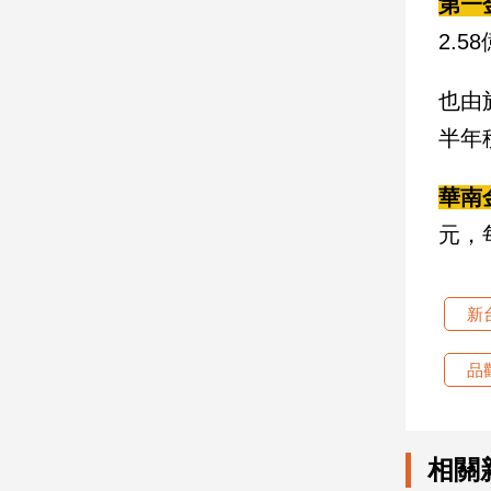
第一
子/
2.
感
情
也由
藝
術
半年稅
／
文
創
華南
／
元，每
電
影
推
薦
新
科
技/
品
遊
戲
運
相關
動