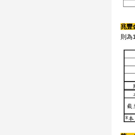
建
築/
室
兆豐
內
設
則為1
計
旅
遊/
美
食
星
座/
命
理
消
費
健
康/
親