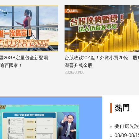
場
台股收跌214點！外資小買20億 股后川
美國運通耀金卡
湖晉升萬金股
台消費最高回饋
2026/08/06
2026/08/06
熱門