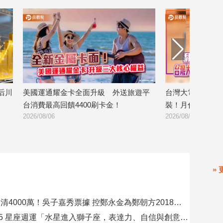
全面升級 外送旅遊平
台灣大電信獨賣Even Realities AI眼鏡套
4400刷卡金！
裝！月付1399元 專案價3990
2026/08/06
» 
要再選先說清4000萬！吳子嘉秀票據 控鄭永金為鄭朝方2018選縣長籌錢至今未還
08/09-08/15 星座週運「水星進入獅子座，表達力、自信與創意提升」