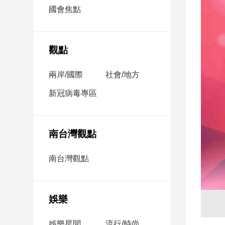
市
國會焦點
房
地
產
觀點
兩岸/國際
社會/地方
品
觀
新冠病毒專區
點
政
治
南台灣觀點
政
南台灣觀點
治
焦
點
娛樂
品
觀
點
娛樂星聞
流行/時尚