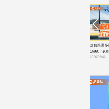
寵
物
Pet
影
音
專
資產管理8月展望！偏好中國以
遠傳跨洲多國20GB定量包全新登
區
市場 看好這些產業
1688元漫遊逾百國家！
2026/08/06
合
作
媒
體
投
稿