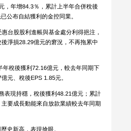
元，年增84.3％，累計上半年合併稅後
，領先已公布自結獲利的金控同業。
受惠台股股利進帳與基金處分利得挹注，
後淨損28.29億元的窘況，不再拖累中
年稅後獲利72.16億元，較去年同期下
元、稅後EPS 1.85元。
表現持穩，稅後獲利48.21億元；累計
高，主要成長動能來自放款業績較去年同期
創歷史新高，表現搶眼。