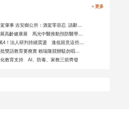
» 更多
副主任涉酒駕肇事 吉安鄉公所：酒駕零容忍 請辭獲准
攜AI科技參展高齡健康展 馬光中醫推動預防醫學迎接長壽新經濟
台股力守4萬4！法人研判持續震盪 逢低留意這些族群
柯志恩競辦批雙語教育要務實 賴瑞隆競辦駁勿唱衰高雄
化教育支持 AI、防毒、家教三箭齊發