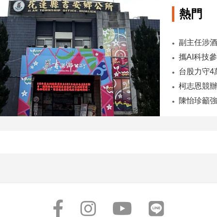
熱門
陳怡珍籲強