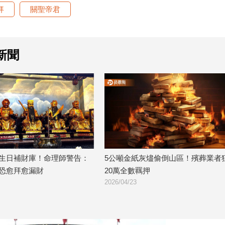
拜
關聖帝君
新聞
庫！命理師警告：
5公噸金紙灰燼偷倒山區！殯葬業者狂撈
今
漏財
20萬全數羈押
財
2026/04/23
20