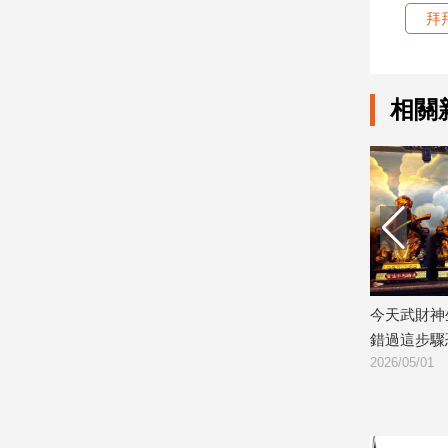
拜
娛
樂
相關
娛
樂
星
聞
流
行/
時
尚
追
想感化詐團？他瞎扯放平安符「讓詐團
今天武財神生日補財
星
去廟裡懺悔」被抓包
錯過這步驟恐愈拜愈
2026/06/26
2026/05/01
生
活