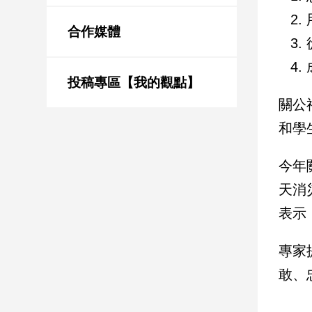
新
冠
合作媒體
病
毒
專
區
投稿專區【我的觀點】
關公
和學
南
台
今年
灣
觀
天消
點
表示
南
專家
台
灣
敢、
觀
點