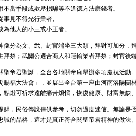
用不當手段或欺壓拐騙等不道德方法賺錢者。
從事見不得光行業者。
成為他人的小三或小王者。
神像分為文、武、封官端坐三大類，拜對可加分，
生拜祭；武關公適合商人和運輸業者拜祭；封官後
關聖帝君聖誕，全台各地關帝廟舉辦多項慶祝活動
災賜福大法會」，並展出全台第一座由河南洛陽關
，點燈可祈求遠離痛苦煩惱，恢復健康、財富無缺
提醒，民俗傳說僅供參考，切勿過度迷信。無論是
忠誠的品格，這才是真正符合關聖帝君精神的做法