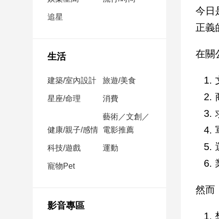
民
今日
調
追星
正義
國
會
焦
在關
生活
點
建築/室內設計
旅遊/美食
觀
星座/命理
消費
點
藝術／文創／
健康/親子/感情
電影推薦
兩
岸/
科技/遊戲
運動
國
際
寵物Pet
社
然而
會/
地
影音專區
方