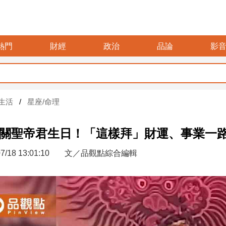
熱門
財經
政治
品論
影
生活
星座/命理
18關聖帝君生日！「這樣拜」財運、事業一
7/18 13:01:10
文／品觀點綜合編輯