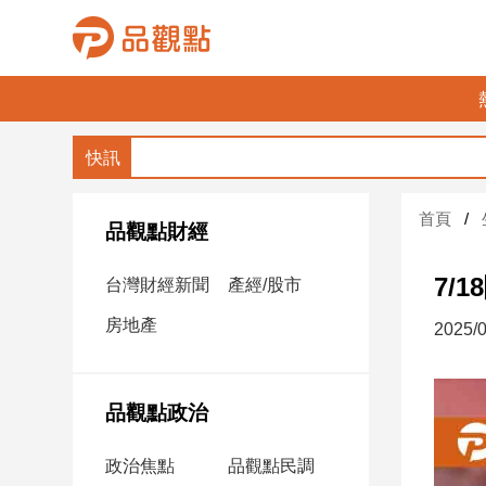
品
觀
點
財
首頁
經
品觀點財經
台
7/
台灣財經新聞
產經/股市
灣
財
房地產
2025/0
經
新
聞
品觀點政治
產
經/
政治焦點
品觀點民調
股