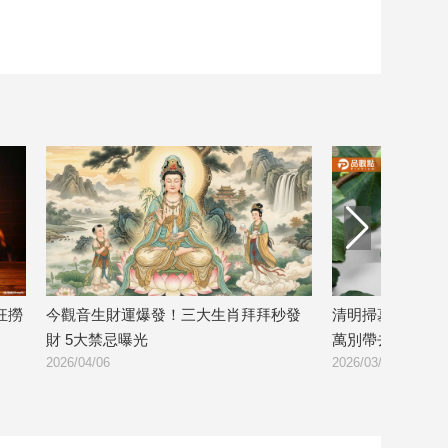
觀音生財運爆發！三大生肖拜拜秒發
清明掃墓禁忌大公開！這
 5大禁忌曝光
萬別帶去拜祖先
26/04/06
2026/03/25