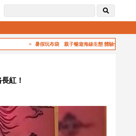
音
暑假玩布袋 親子暢遊海線生態 體驗食農樂趣
路長紅！