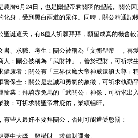
是農曆6月24日，也是關聖帝君關羽的聖誕。關公
的化身，受到黑白兩道的景仰。同時，關公精通記
公聖誕這天，有6種人祈願拜拜，願望成真的機會較
文書、求職、考生：關公被稱為「文衡聖帝」，喜
商人：關公被稱為「武財神」，善於理財，可祈求
求健康者：關公有「三界伏魔大帝神威遠鎮天尊」
軍警保全：關公是忠誠和勇氣的象徵，可祈求執勤
運輸業：拜騎赤兔馬的「武關公」神像，可祈求出
業務：可祈求關聖帝君庇佑，業績暢旺。
，有些人最好不要拜關公，否則可能遭受懲罰：
想要中大獎、發橫財、求偏財運者。