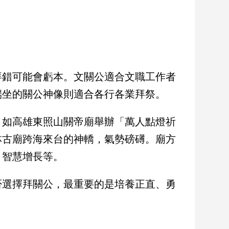
拜錯可能會虧本。文關公適合文職工作者
端坐的關公神像則適合各行各業拜祭。
。如高雄東照山關帝廟舉辦「萬人點燈祈
林古廟跨海來台的神轎，氣勢磅礡。廟方
、智慧增長等。
否選擇拜關公，最重要的是培養正直、勇
。