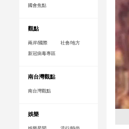
市
國會焦點
房
地
產
觀點
兩岸/國際
社會/地方
品
觀
新冠病毒專區
點
政
治
南台灣觀點
政
南台灣觀點
治
焦
點
娛樂
品
觀
點
娛樂星聞
流行/時尚