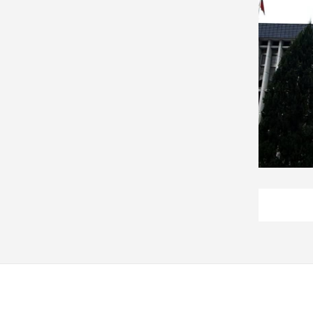
建
築/
室
內
設
計
旅
遊/
美
食
星
座/
命
理
消
費
健
康/
親