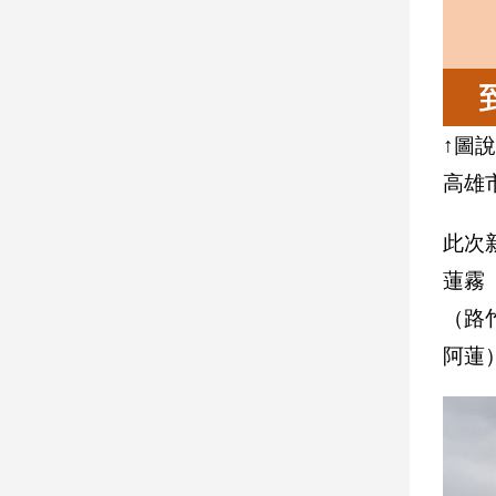
娛
樂
娛
↑圖
樂
星
高雄
聞
流
此次
行/
蓮霧
時
尚
（路
追
阿蓮
星
生
活