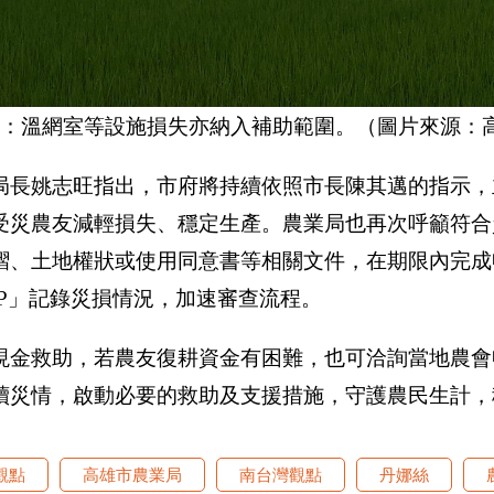
說：溫網室等設施損失亦納入補助範圍。（圖片來源：
局長姚志旺指出，市府將持續依照市長陳其邁的指示，
受災農友減輕損失、穩定生產。農業局也再次呼籲符合
摺、土地權狀或使用同意書等相關文件，在期限內完成
PP」記錄災損情況，加速審查流程。
現金救助，若農友復耕資金有困難，也可洽詢當地農會
續災情，啟動必要的救助及支援措施，守護農民生計，
觀點
高雄市農業局
南台灣觀點
丹娜絲