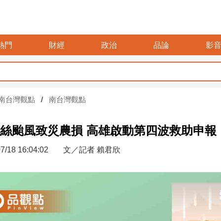
熱門
財經
政治
品論
影
南台灣觀點
南台灣觀點
絲颱風致災農損 高雄啟動第四波救助申報
7/18 16:04:02
文／記者 賴君欣