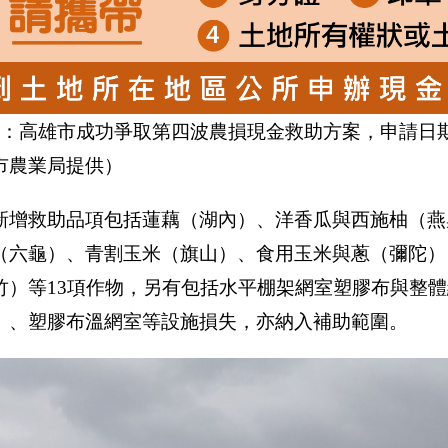
說：高雄市成功爭取第四波農損現金救助方案，申請日期
市農業局提供）
新增救助品項包括蓮藕（湖內）、洋香瓜與西施柚（燕
（六龜）、青割玉米（旗山）、食用玉米與蔥（彌陀）
竹）等13項作物，另有包括水平棚架網室塑膠布與整
）、塑膠布溫網室等設施損失，亦納入補助範圍。