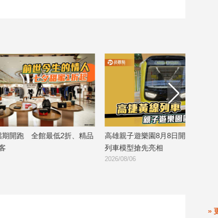
精品
高雄親子遊樂園8月8日開幕 高捷黃線
北高雄海線潮旅
列車模型搶先亮相
玩漁村、賞生態
2026/08/06
2026/08/06
» 