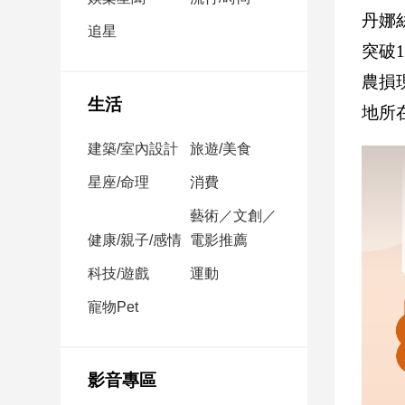
民
丹娜
調
追星
突破
國
會
農損
焦
生活
地所
點
建築/室內設計
旅遊/美食
觀
星座/命理
消費
點
藝術／文創／
健康/親子/感情
電影推薦
兩
岸/
科技/遊戲
運動
國
際
寵物Pet
社
會/
地
影音專區
方