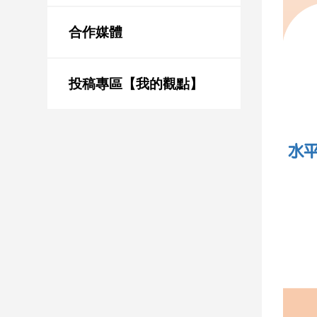
新
冠
合作媒體
病
毒
專
區
投稿專區【我的觀點】
南
台
灣
觀
點
南
台
灣
觀
點