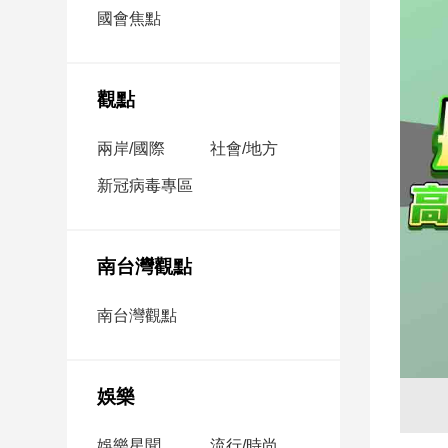
市
國會焦點
房
地
產
觀點
兩岸/國際
社會/地方
品
觀
新冠病毒專區
點
政
治
南台灣觀點
政
南台灣觀點
治
焦
點
娛樂
品
觀
點
娛樂星聞
流行/時尚