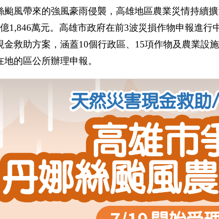
絲颱風帶來的強風豪雨侵襲，高雄地區農業災情持續擴大
1億1,846萬元。高雄市政府在前3波災損作物申報進
現金救助方案，涵蓋10個行政區、15項作物及農業設施
在地的區公所辦理申報。