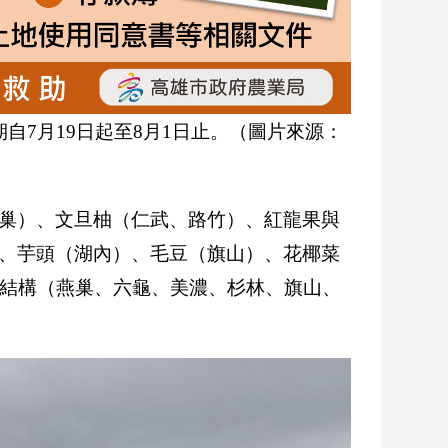
自7月19日起至8月1日止。（圖片來源：
巢）、文旦柚（仁武、路竹）、紅龍果與
、芋頭（湖內）、毛豆（旗山）、花椰菜
體結構（燕巢、六龜、美濃、杉林、旗山、