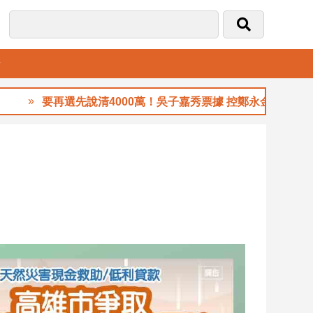
音
要再選先說清4000萬！吳子嘉秀票據 控鄭永金為鄭朝方2018