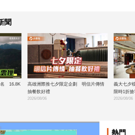
新聞
七夕限定企劃 明信片傳情
義大七夕檔期開跑 全館最低2折、
限時1折搶客
2026/08/06
熱門