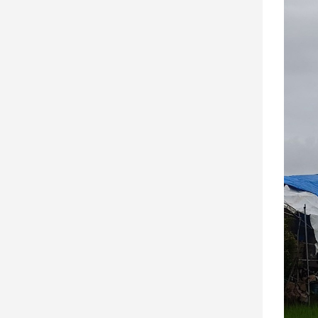
建
築/
室
內
設
計
旅
遊/
美
食
星
座/
命
理
消
費
健
康/
親