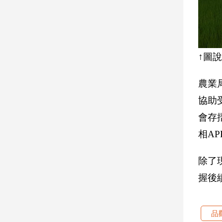
子/
感
情
藝
術
↑圖
／
文
農業
創
／
協助
電
會存
影
推
相A
薦
科
除了
技/
遊
握後
戲
運
動
品