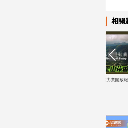
寵
物
Pet
相關
影
音
專
區
合
 籲停止
阿里山茶香雲徑接力賽開放報名 16.8K
高雄洲際推
作
個人組首登場
抽餐飲好禮
媒
2026/08/06
2026/08/06
體
投
稿