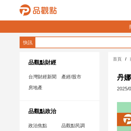
品
觀
點
財
首頁
經
品觀點財經
台
丹娜
台灣財經新聞
產經/股市
灣
財
房地產
2025/0
經
新
聞
品觀點政治
產
經/
政治焦點
品觀點民調
股