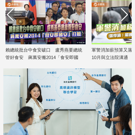
娛
樂
娛
樂
星
賴總統批台中食安破口 盧秀燕要總統
軍警消加薪預算又落空
聞
管好食安 蔣萬安搬2014「食安即國
10月與立法院溝通
2026/08/06
流
安」打臉
行/
2026/08/06
時
尚
追
星
生
活