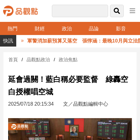
熱門
財經
政治
品論
影音
品
軍警消加薪預算又落空 張惇涵：最晚10月與立法院
觀
點
財
首頁
品觀點政治
政治焦點
經
延會過關！藍白稱必要監督 綠轟空
台
灣
白授權唱空城
財
經
2025/07/18 20:15:34
文／品觀點編輯中心
新
聞
產
經/
股