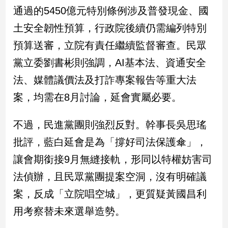
民
通過的5450億元特別條例涉及普發現金、國
調
土安全韌性預算，行政院後續仍需編列特別
國
會
預算送審，立院有責任繼續監督審查。民眾
焦
黨立委劉書彬則強調，AI基本法、資通安全
點
法、媒體議價法及打詐專案報告等重大法
案，均需在8月討論，延會實屬必要。
觀
點
不過，民進黨團則強烈反對。幹事長吳思瑤
兩
批評，藍白延會是為「撐好司法保護傘」，
岸/
讓會期銜接9月無縫接軌，形同以特權妨害司
國
際
法偵辦，且民眾黨團提案空洞，沒有明確議
社
案，反成「立院唱空城」，更質疑黃國昌利
會/
地
用考察替未來選舉造勢。
方