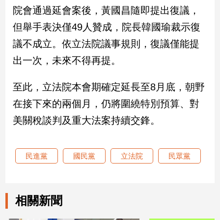
新
院會通過延會案後，黃國昌隨即提出復議，
冠
但舉手表決僅49人贊成，院長韓國瑜裁示復
病
毒
議不成立。依立法院議事規則，復議僅能提
專
區
出一次，未來不得再提。
至此，立法院本會期確定延長至8月底，朝野
南
在接下來的兩個月，仍將圍繞特別預算、對
台
美關稅談判及重大法案持續交鋒。
灣
觀
點
民進黨
國民黨
立法院
民眾黨
南
台
灣
觀
相關新聞
點