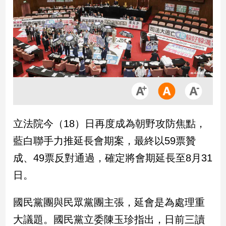
市
房
地
產
品
觀
點
政
立法院今（18）日再度成為朝野攻防焦點，
治
藍白聯手力推延長會期案，最終以59票贊
政
成、49票反對通過，確定將會期延長至8月31
治
日。
焦
點
品
國民黨團與民眾黨團主張，延會是為處理重
觀
大議題。國民黨立委陳玉珍指出，日前三讀
點