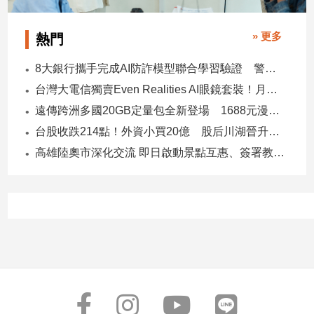
建
築/
» 更多
熱門
室
內
8大銀行攜手完成AI防詐模型聯合學習驗證 警示帳戶準確度提升2倍
設
台灣大電信獨賣Even Realities AI眼鏡套裝！月付1399元 專案價3990
計
遠傳跨洲多國20GB定量包全新登場 1688元漫遊逾百國家！
旅
遊/
台股收跌214點！外資小買20億 股后川湖晉升萬金股
美
高雄陸奧市深化交流 即日啟動景點互惠、簽署教育合作MOU
食
星
座/
命
理
消
費
健
康/
親