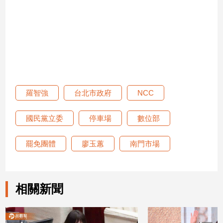
建
築/
室
內
設
計
旅
遊/
羅智強
台北市政府
NCC
美
食
國民黨立委
停車場
數位部
星
座/
罷免團體
廖玉蕙
南門市場
命
理
消
費
相關新聞
健
康/
親