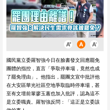
市
房
地
產
品
觀
點
政
國民黨立委羅智強今日在臉書發文回應罷免
治
團體的指控，直言「爭取停車場，竟然也成
政
了罷免理由」。他指出，罷團文宣中批評他
治
在大安區華光社區空地爭取臨時停車場，甚
焦
點
至有文壇前輩廖玉蕙也加入批評，認為這不
品
是立委職責。羅智強反問：「這正是立委該
觀
點