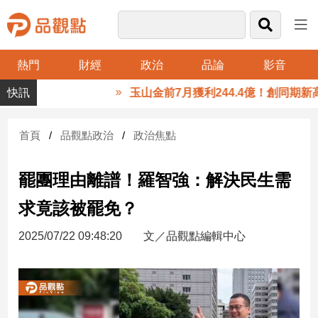
熱門
財經
政治
品論
影音
品
樂趣
玉山金前7月獲利244.4億！創同期新高 稅
觀
點
財
首頁
品觀點政治
政治焦點
經
罷團理由離譜！羅智強：解決民生需
台
灣
求竟該被罷免？
財
經
2025/07/22 09:48:20
文／品觀點編輯中心
新
聞
產
經/
股