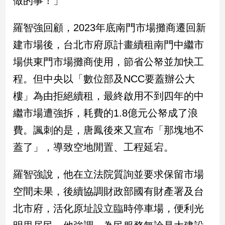
做的事！」
民
調
羅智強回顧，2023年底南門市場攤商遷回新
國
會
建市場後，台北市府原計畫續租南門中繼市
焦
場供東門市場攤商使用，節省公帑並加快工
點
程。但中央以「數位部及NCC要蓋辦公大
樓」為由拒絕續租，最終啟用不到四年的中
觀
繼市場遭強拆，耗費的1.8億元公帑成了浪
點
費。諷刺的是，唐鳳後來又宣布「那塊地不
兩
蓋了」，導致空地閒置、工程延宕。
岸/
國
際
羅智強說，他在立法院質詢並要求保留市場
社
空間未果，後續協調財政部國有財產署及台
會/
地
北市府，活化原址設立臨時停車場，便利光
方