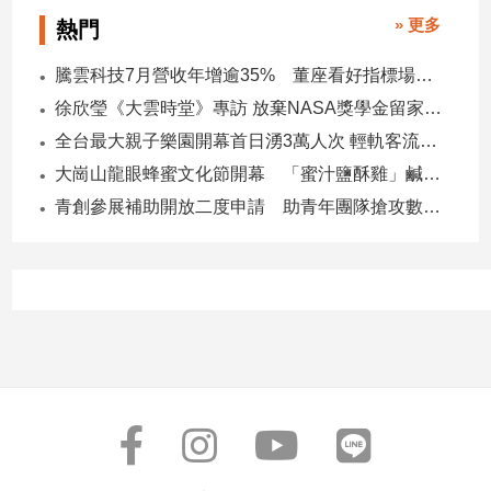
寵
» 更多
熱門
物
Pet
騰雲科技7月營收年增逾35% 董座看好指標場域複製動能
徐欣瑩《大雲時堂》專訪 放棄NASA獎學金留家鄉 主張雙AI治縣讓城市更科技更有愛
影
全台最大親子樂園開幕首日湧3萬人次 輕軌客流增20倍
音
大崗山龍眼蜂蜜文化節開幕 「蜜汁鹽酥雞」鹹甜跨界搶話題
專
青創參展補助開放二度申請 助青年團隊搶攻數位轉型商機
區
合
作
媒
體
投
稿