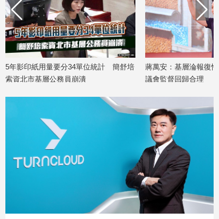
子/
感
情
藝
術
／
34單位統計 簡舒培
蔣萬安：基層淪報復性索資受害者 盼
文
員崩潰
議會監督回歸合理
創
2026/07/18
／
電
影
推
薦
科
技/
遊
戲
運
動