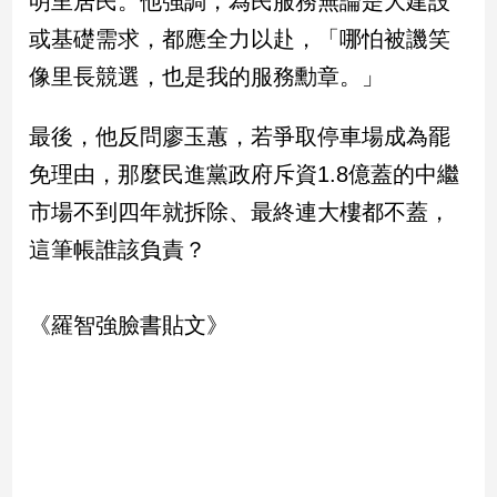
明里居民。他強調，為民服務無論是大建設
新
或基礎需求，都應全力以赴，「哪怕被譏笑
冠
病
像里長競選，也是我的服務勳章。」
毒
專
區
最後，他反問廖玉蕙，若爭取停車場成為罷
免理由，那麼民進黨政府斥資1.8億蓋的中繼
市場不到四年就拆除、最終連大樓都不蓋，
南
台
這筆帳誰該負責？
灣
觀
《羅智強臉書貼文》
點
南
台
灣
觀
點