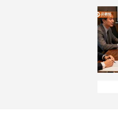
建
築/
室
內
設
計
旅
遊/
美
食
星
座/
命
理
消
費
健
康/
親