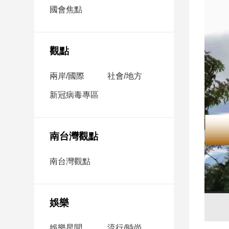
市
國會焦點
房
地
產
觀點
兩岸/國際
社會/地方
品
觀
新冠病毒專區
點
政
治
南台灣觀點
政
南台灣觀點
治
焦
點
娛樂
品
觀
點
娛樂星聞
流行/時尚