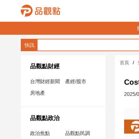
品
觀
點
財
首頁
經
品觀點財經
台
Co
台灣財經新聞
產經/股市
灣
財
房地產
2025/0
經
新
聞
品觀點政治
產
經/
政治焦點
品觀點民調
股