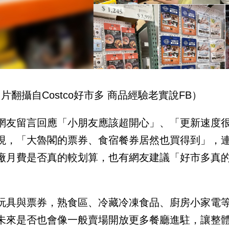
圖片翻攝自Costco好市多 商品經驗老實說FB）
網友留言回應「小朋友應該超開心」、「更新速度
現，「大魯閣的票券、食宿餐券居然也買得到」，
廠月費是否真的較划算，也有網友建議「好市多真
。
玩具與票券，熟食區、冷藏冷凍食品、廚房小家電
未來是否也會像一般賣場開放更多餐廳進駐，讓整