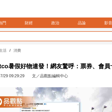
熱門
財經
政治
品論
影
生活
消費
stco暑假好物連發！網友驚呼：票券、會
7/29 09:29:29
文／品觀點編輯中心