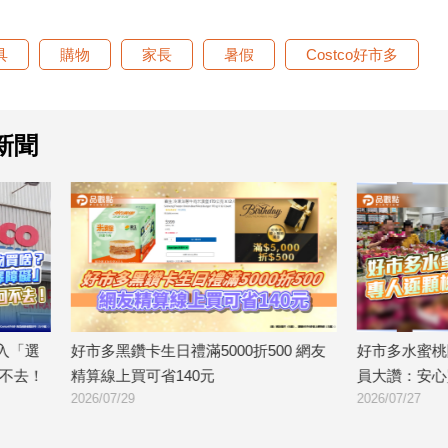
具
購物
家長
暑假
Costco好市多
新聞
生日禮滿5000折500 網友
好市多水蜜桃開賣！專人逐顆檢查 
可省140元
員大讚：安心買
2026/07/27