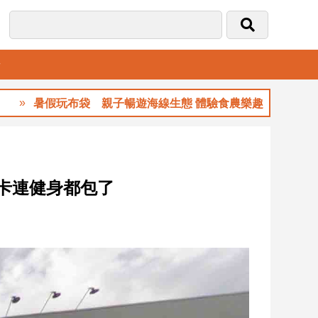
音
暑假玩布袋 親子暢遊海線生態 體驗食農樂趣
員卡連健身都包了