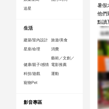
民
暑假
調
追星
他們
國
會
點讀
焦
生活
點
建築/室內設計
旅遊/美食
觀
星座/命理
消費
點
藝術／文創／
健康/親子/感情
電影推薦
兩
岸/
科技/遊戲
運動
國
際
寵物Pet
社
會/
地
影音專區
方