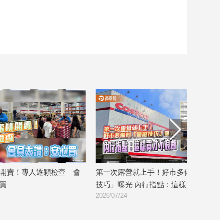
會
第一次露營就上手！好市多備料「關鍵
暑假汽旅亂象頻
技巧」曝光 內行指點：這樣買才不浪費
求通融 櫃台反應
2026/07/24
2026/07/24