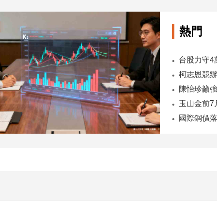
熱門
陳怡珍籲強
國際鋼價落