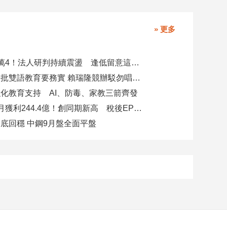
» 更多
台股力守4萬4！法人研判持續震盪 逢低留意這些族群
柯志恩競辦批雙語教育要務實 賴瑞隆競辦駁勿唱衰高雄
化教育支持 AI、防毒、家教三箭齊發
玉山金前7月獲利244.4億！創同期新高 稅後EPS自結1.51元
底回穩 中鋼9月盤全面平盤