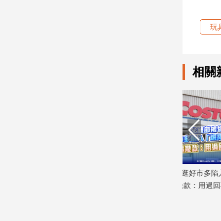
娛
玩
樂
娛
相關
樂
星
聞
流
行/
時
尚
追
星
到沒梗」
父親節禮物買啥？他逛好市多陷入「選
好市多黑鑽卡
定兩週
擇障礙」 網狂推這幾款：用過回不去！
精算線上買
2026/07/30
2026/07/29
生
活