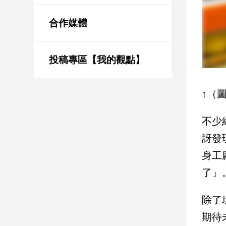
新
冠
合作媒體
病
毒
專
區
投稿專區【我的觀點】
↑（
南
台
不少
灣
觀
訝發
點
身工
南
了」
台
灣
除了
觀
點
期待