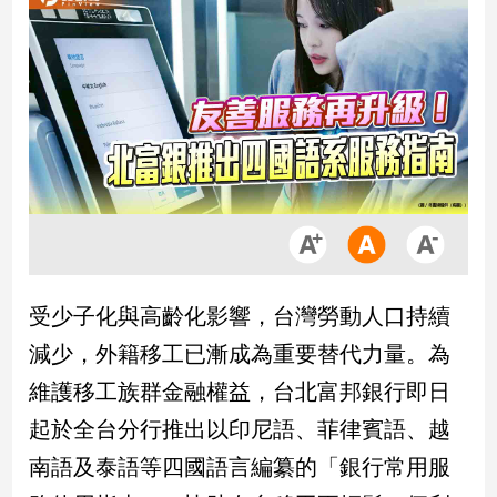
市
房
地
產
品
觀
點
政
治
受少子化與高齡化影響，台灣勞動人口持續
政
減少，外籍移工已漸成為重要替代力量。為
治
焦
維護移工族群金融權益，台北富邦銀行即日
點
起於全台分行推出以印尼語、菲律賓語、越
品
觀
南語及泰語等四國語言編纂的「銀行常用服
點