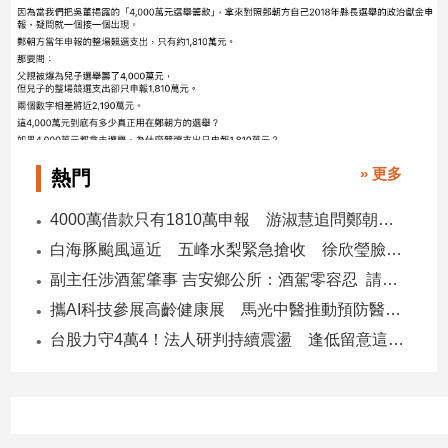
寵
物
Pet
影
音
» 更多
專
熱門
區
4000萬借款只有1810萬申報 游淑慧追問鄭朝方：2190萬差額去哪了
白海豚颱風逼近 五峰水梨緊急搶收 徐欣瑩臉書急呼「搶救五峰水梨」
合
副主任涉酒駕肇事 吉安鄉公所：酒駕零容忍 請辭獲准
作
攜AI科技參展高齡健康展 馬光中醫推動預防醫學迎接長壽新經濟
媒
台股力守4萬4！法人研判持續震盪 逢低留意這些族群
體
投
稿