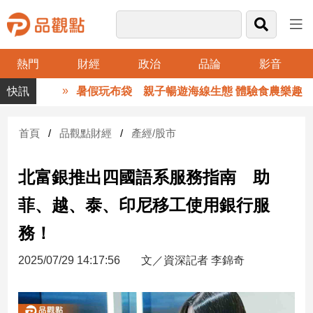
熱門
財經
政治
品論
影音
品
暑假玩布袋 親子暢遊海線生態 體驗食農樂趣
觀
點
財
首頁
品觀點財經
產經/股市
經
北富銀推出四國語系服務指南 助
台
灣
菲、越、泰、印尼移工使用銀行服
財
經
務！
新
聞
2025/07/29 14:17:56
文／資深記者 李錦奇
產
經/
股