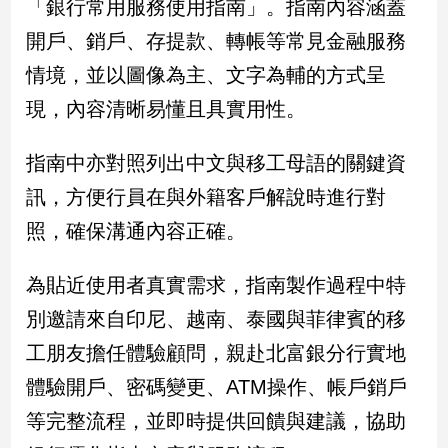
「銀行常用服務使用指南」。指南內容涵蓋
新
冠
開戶、銷戶、存提款、轉帳等常見金融服務
病
情境，並以圖像為主、文字為輔的方式呈
毒
專
現，內容清晰易懂且具實用性。
區
指南中亦對照列出中文與移工母語的關鍵資
南
訊，方便行員在與外籍客戶解說時進行對
台
照，確保溝通內容正確。
灣
觀
為貼近使用者真實需求，指南製作過程中特
點
別邀請來自印尼、越南、泰國與菲律賓的移
南
工朋友擔任體驗顧問，親赴北富銀分行實地
台
灣
體驗開戶、密碼變更、ATM操作、帳戶銷戶
觀
等完整流程，並即時提供回饋與建議，協助
點