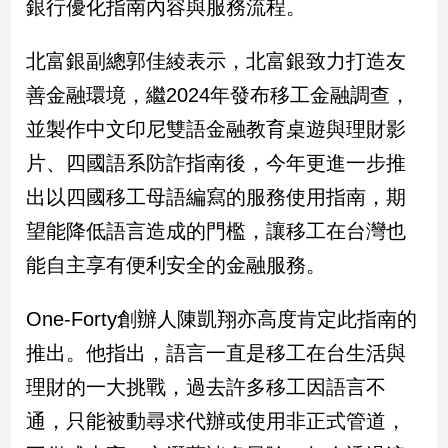
銀行優化指南內容與服務流程。
娛
北富銀副總郭佳綾表示，北富銀致力打造友
樂
善金融環境，繼2024年發布移工金融調查，
娛
並製作中文印尼雙語金融教育桌遊與理財影
樂
片、四國語系防詐指南後，今年更進一步推
星
聞
出以四國移工母語編寫的服務使用指南，期
流
望能降低語言造成的門檻，讓移工在台灣也
行/
時
能自主享有便利安全的金融服務。
尚
追
One-Forty創辦人陳凱翔亦高度肯定此指南的
星
推出。他指出，語言一直是移工在台生活與
理財的一大挑戰，過去許多移工因語言不
生
通，只能被動尋求代辦或使用非正式管道，
活