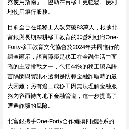
務使用指南」，協助在台移工更輕鬆、便利
民
調
地使用銀行服務。
國
會
目前全台在籍移工人數突破83萬人，根據北
焦
富銀與長期深耕移工教育的非營利組織One-
點
Forty移工教育文化協會於2024年共同進行的
調查顯示，語言障礙是移工在金融生活中面
觀
點
臨的主要挑戰之一，包括44%的移工認為語
言隔閡與資訊不透明是防範金融詐騙時的最
兩
岸/
大困難；另有逾三成移工因無法理解金融服
國
務內容而轉向地下金融管道，進一步提高了
際
遭遇詐騙的風險。
社
會/
地
北富銀攜手One-Forty合作編撰四國語系的
方