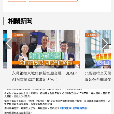
子/
感
情
相關新聞
藝
術
／
文
創
／
電
影
推
薦
永豐銀攜京城銀創新宮廟金融 BDM／
北富銀推全天候外幣金
科
ATM首度進駐北港朝天宮！
匯延伸至非營業日
技/
2026/08/03
2026/07/29
遊
戲
運
動