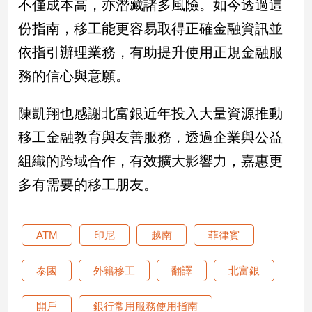
不僅成本高，亦潛藏諸多風險。如今透過這
建
份指南，移工能更容易取得正確金融資訊並
築/
室
依指引辦理業務，有助提升使用正規金融服
內
務的信心與意願。
設
計
陳凱翔也感謝北富銀近年投入大量資源推動
旅
遊/
移工金融教育與友善服務，透過企業與公益
美
食
組織的跨域合作，有效擴大影響力，嘉惠更
星
多有需要的移工朋友。
座/
命
理
ATM
印尼
越南
菲律賓
消
費
泰國
外籍移工
翻譯
北富銀
健
康/
開戶
銀行常用服務使用指南
親