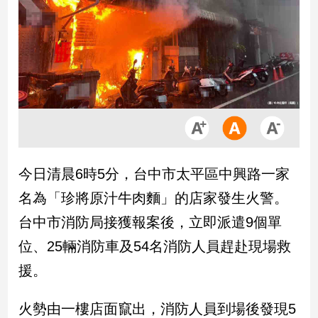
市
房
地
產
品
觀
點
政
今日清晨6時5分，台中市太平區中興路一家
治
名為「珍將原汁牛肉麵」的店家發生火警。
政
台中市消防局接獲報案後，立即派遣9個單
治
位、25輛消防車及54名消防人員趕赴現場救
焦
點
援。
品
觀
火勢由一樓店面竄出，消防人員到場後發現5
點