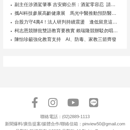
副主任涉酒駕肇事 吉安鄉公所：酒駕零容忍 請辭獲准
子/
感
攜AI科技參展高齡健康展 馬光中醫推動預防醫學迎接長壽新經濟
情
台股力守4萬4！法人研判持續震盪 逢低留意這些族群
藝
柯志恩競辦批雙語教育要務實 賴瑞隆競辦駁勿唱衰高雄
術
／
陳怡珍籲強化教育支持 AI、防毒、家教三箭齊發
文
創
／
電
影
推
薦
科
技/
遊
戲
聯絡電話：(02)2889-1113
運
動
新聞爆料/廣告提案/媒體合作/聯絡信箱：pinview50@gmail.com