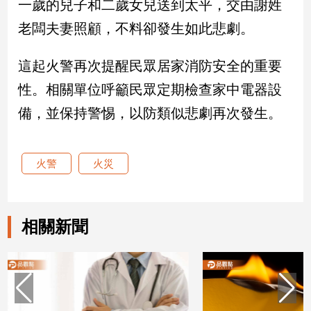
一歲的兒子和二歲女兒送到太平，交由謝姓
老闆夫妻照顧，不料卻發生如此悲劇。
娛
樂
這起火警再次提醒民眾居家消防安全的重要
娛
性。相關單位呼籲民眾定期檢查家中電器設
樂
備，並保持警惕，以防類似悲劇再次發生。
星
聞
流
火警
火災
行/
時
尚
追
相關新聞
星
生
活