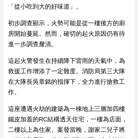
新
「從小吃到大的好味道」。
冠
病
初步調查顯示，火勢可能是從一樓後方的廚
毒
專
房開始蔓延。然而，確切的起火原因仍有待
區
進一步調查釐清。
南
這起火警發生在持續降下雷雨的天氣中，為
台
救援工作增添了一定難度。消防局第三大隊
灣
在大隊長吳章銘的指揮下，全力進行搶救工
觀
點
作。
南
這座遭遇火劫的建築為一棟地上三層加四樓
台
灣
鐵皮加蓋的RC結構透天住宅，一樓為店面，
觀
二樓以上為住家。案發當晚，謝家二兒子將
點