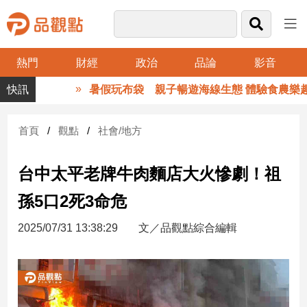
熱門
財經
政治
品論
影音
品
暑假玩布袋 親子暢遊海線生態 體驗食農樂趣
觀
點
財
首頁
觀點
社會/地方
經
台中太平老牌牛肉麵店大火慘劇！祖
台
灣
孫5口2死3命危
財
經
2025/07/31 13:38:29
文／品觀點綜合編輯
新
聞
產
經/
股