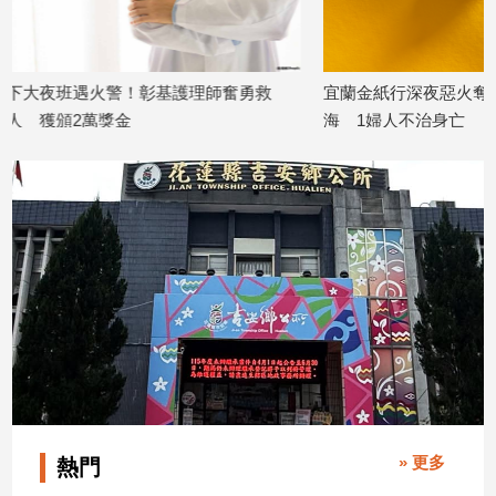
建
築/
室
理師奮勇救
宜蘭金紙行深夜惡火奪命！10人受困火
深夜惡
內
海 1婦人不治身亡
焦屍陳
設
計
2026/07/20
2026/07/
旅
遊/
美
食
星
座/
命
理
消
費
健
» 更多
熱門
康/
親