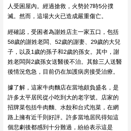
民
人受困屋內。經過搶救，火勢於7時5分撲
調
滅。然而，這場大火已造成嚴重傷亡。
國
會
焦
經確認，受困者為謝姓店主一家五口，包括
點
58歲的謝姓老闆、52歲的謝妻、29歲的大兒
子，以及1歲的孫子和2歲的孫女。其中，謝
觀
姓老闆與2歲孫女送醫後不治。其餘三人送醫
點
後情況危急，目前仍在加護病房接受治療。
兩
岸/
據了解，這家牛肉麵店在當地頗負盛名，是
國
許多太平居民從小吃到大的老字號。店家的
際
招牌菜包括牛肉麵、水餃和台式泡菜，在網
社
會/
路上擁有近千則好評。許多當地居民得知這
地
方
個悲劇後都感到十分難過，紛紛表示這是