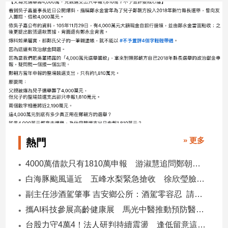
娛
樂
娛
樂
星
聞
流
行/
時
» 更多
熱門
尚
追
4000萬借款只有1810萬申報 游淑慧追問鄭朝方：2190萬差額去哪了
星
白海豚颱風逼近 五峰水梨緊急搶收 徐欣瑩臉書急呼「搶救五峰水梨」
副主任涉酒駕肇事 吉安鄉公所：酒駕零容忍 請辭獲准
生
攜AI科技參展高齡健康展 馬光中醫推動預防醫學迎接長壽新經濟
活
台股力守4萬4！法人研判持續震盪 逢低留意這些族群