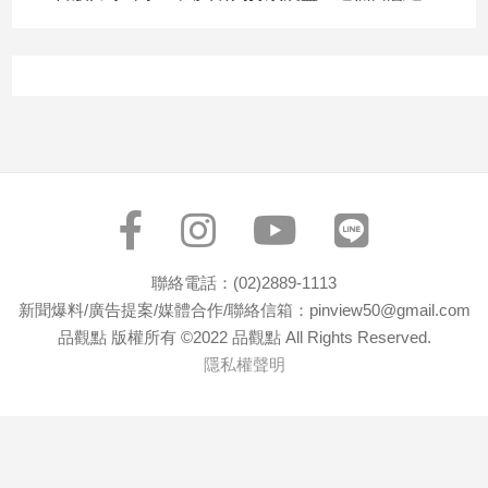
建
築/
室
內
設
計
旅
遊/
美
食
星
聯絡電話：(02)2889-1113
座/
新聞爆料/廣告提案/媒體合作/聯絡信箱：pinview50@gmail.com
命
品觀點 版權所有 ©2022 品觀點 All Rights Reserved.
理
隱私權聲明
消
費
健
康/
親