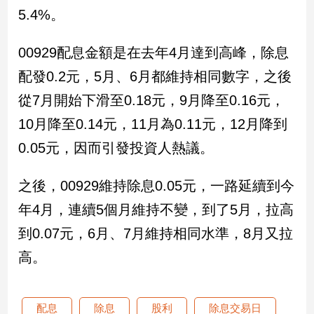
民
5.4%。
調
國
00929配息金額是在去年4月達到高峰，除息
會
焦
配發0.2元，5月、6月都維持相同數字，之後
點
從7月開始下滑至0.18元，9月降至0.16元，
10月降至0.14元，11月為0.11元，12月降到
觀
0.05元，因而引發投資人熱議。
點
之後，00929維持除息0.05元，一路延續到今
兩
岸/
年4月，連續5個月維持不變，到了5月，拉高
國
到0.07元，6月、7月維持相同水準，8月又拉
際
高。
社
會/
地
方
配息
除息
股利
除息交易日