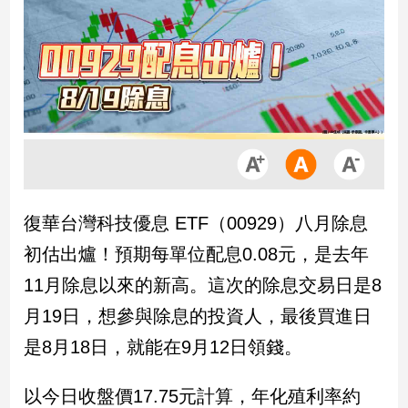
市
房
地
產
品
觀
點
政
復華台灣科技優息 ETF（00929）八月除息
治
初估出爐！預期每單位配息0.08元，是去年
政
11月除息以來的新高。這次的除息交易日是8
治
月19日，想參與除息的投資人，最後買進日
焦
點
是8月18日，就能在9月12日領錢。
品
觀
以今日收盤價17.75元計算，年化殖利率約
點