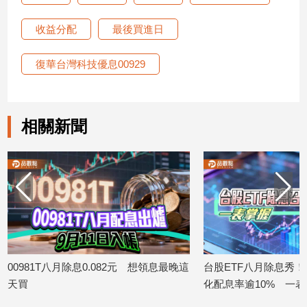
新
冠
收益分配
最後買進日
病
毒
復華台灣科技優息00929
專
區
相關新聞
南
台
灣
觀
點
南
台
灣
00981T八月除息0.082元 想領息最晚這
台股ETF八月除息秀！ 0
觀
天買
化配息率逾10% 一
點
2026/08/06
2026/08/05