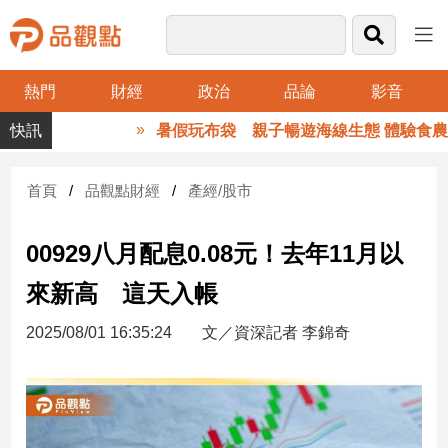
熱門
財經
政治
品論
影音
品
暑假玩布袋 親子暢遊海線生態 體驗食農
觀
點
財
首頁
品觀點財經
產經/股市
經
00929八月配息0.08元！去年11月以
台
灣
來新高 這天入帳
財
經
2025/08/01 16:35:24
文／資深記者 李錦奇
新
聞
產
經/
股