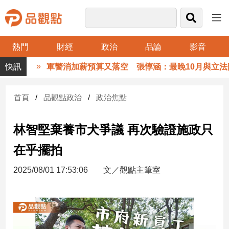
熱門
財經
政治
品論
影音
品
軍警消加薪預算又落空 張惇涵：最晚10月與立法院
觀
點
財
首頁
品觀點政治
政治焦點
經
林智堅棄養市犬爭議 再次驗證施政只
台
灣
在乎擺拍
財
經
2025/08/01 17:53:06
文／觀點主筆室
新
聞
產
經/
股