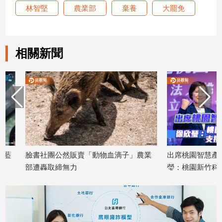
林智堅
農業部
棄養
大罷免
子/
感
情
藝
相關新聞
術
／
文
創
／
電
影
推
薦
科
臉書社團公然販賣「動物血滴子」農業
出席桃園智慧產業學院
技/
部遭轟取締無力
瑩：桃園新竹科技雙引
遊
2026/07/03
代產業競爭力
戲
2026/07/02
運
動