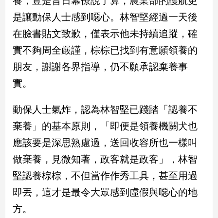
養，豈是昔日幕僚說了算，農業部的護航更
新
是讓動保人士感到噁心。林智堅經過一天後
冠
病
在臉書貼文致歉，僅表示他未持續追蹤，確
毒
專
實不夠周全嚴謹，棕棕已找到有意願領養的
區
朋友，謝謝各界指導，仍不願承認棄養事
實。
南
台
動保人士氣炸，認為林智堅已踐踏「認養不
灣
棄養」的基本原則，「即便是領養機關犬也
觀
應該要是深思熟慮過，送回收容所也一樣叫
點
做棄養，見微知著，政客就是政客」，林智
南
堅認養棕棕，不但當作作秀工具，甚至用過
台
灣
即丟，這才是最令大眾感到虛假與噁心的地
觀
點
方。