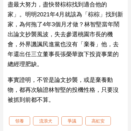
盡最大努力，盡快替棕棕找到適合他的
建
家」。明明2021年4月就該為「棕棕」找到新
築/
室
家，為何拖了4年3個月才做？林智堅當年鬧
內
設
出論文抄襲風波，失去參選桃園市長的機
計
會，外界譏諷民進黨也沒有「棄養」他，去
旅
年還出任三立董事長張榮華旗下投資事業的
遊/
美
總經理肥缺。
食
星
事實證明，不管是論文抄襲，或是棄養動
座/
命
物，都再次驗證林智堅的投機性格，只要沒
理
被抓到前都不算。
消
費
健
領養
流浪犬
爭議
高虹安
康/
親