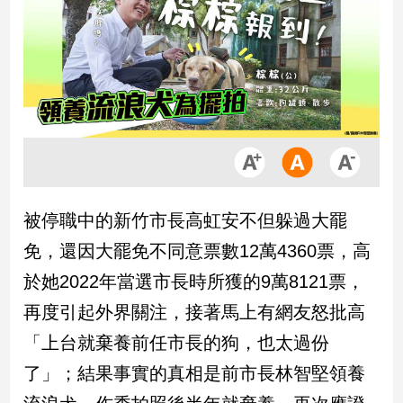
市
房
地
產
品
觀
點
政
被停職中的新竹市長高虹安不但躲過大罷
治
免，還因大罷免不同意票數12萬4360票，高
政
於她2022年當選市長時所獲的9萬8121票，
治
再度引起外界關注，接著馬上有網友怒批高
焦
點
「上台就棄養前任市長的狗，也太過份
品
了」；結果事實的真相是前市長林智堅領養
觀
點