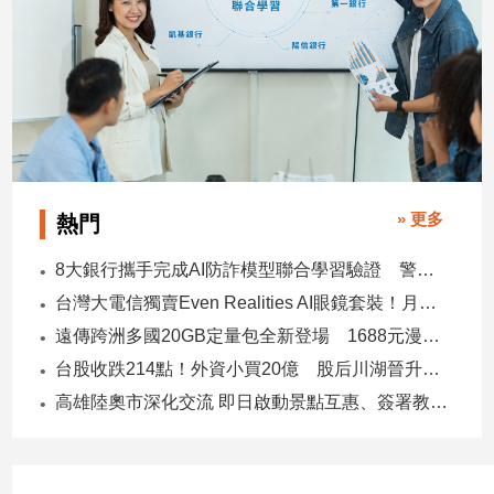
寵
物
Pet
影
音
專
» 更多
區
熱門
8大銀行攜手完成AI防詐模型聯合學習驗證 警示帳戶準確度提升2倍
合
台灣大電信獨賣Even Realities AI眼鏡套裝！月付1399元 專案價3990
作
遠傳跨洲多國20GB定量包全新登場 1688元漫遊逾百國家！
媒
台股收跌214點！外資小買20億 股后川湖晉升萬金股
體
高雄陸奧市深化交流 即日啟動景點互惠、簽署教育合作MOU
投
稿