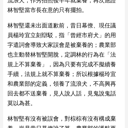
流浪犬，作秀拍照後半年就棄養，再次應證
民
林智堅當市長在意的只有擺拍。
調
國
會
林智堅還未出面道歉前，昔日幕僚、現任議
焦
員楊玲宜立刻辯駁，指「曾經市府犬」的用
點
字遣詞會導致大家誤會是被棄養的；農業部
也主動替林智堅開脫，定調林的行為在「法
觀
規上不算棄養」，因為只要有完成不擬續養
點
手續，法規上就不算棄養；所以根據楊玲宜
兩
和農業部的定義，領養了流浪犬，不高興再
岸/
國
回去都不送棄養，見人說人話，見鬼說鬼話
際
莫以為甚。
社
會/
地
林智堅有沒有被誤會，對棕棕有沒有構成棄
方