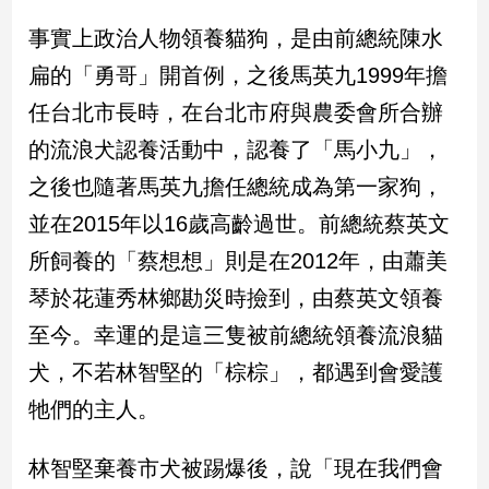
事實上政治人物領養貓狗，是由前總統陳水
娛
扁的「勇哥」開首例，之後馬英九1999年擔
樂
任台北市長時，在台北市府與農委會所合辦
娛
的流浪犬認養活動中，認養了「馬小九」，
樂
星
之後也隨著馬英九擔任總統成為第一家狗，
聞
並在2015年以16歲高齡過世。前總統蔡英文
流
行/
所飼養的「蔡想想」則是在2012年，由蕭美
時
琴於花蓮秀林鄉勘災時撿到，由蔡英文領養
尚
至今。幸運的是這三隻被前總統領養流浪貓
追
星
犬，不若林智堅的「棕棕」，都遇到會愛護
牠們的主人。
生
林智堅棄養市犬被踢爆後，說「現在我們會
活