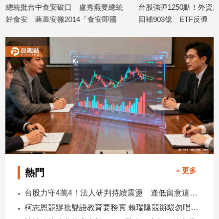
總統
台股強彈1250點！外資歷來第三大單日
李退之、洪奇昌
專
國
回補903億 ETF反彈
委會雙標：不能
區
2026/08/06
2026/08/05
【我
的
觀
點】
» 更多
熱門
台股力守4萬4！法人研判持續震盪 逢低留意這些族群
柯志恩競辦批雙語教育要務實 賴瑞隆競辦駁勿唱衰高雄