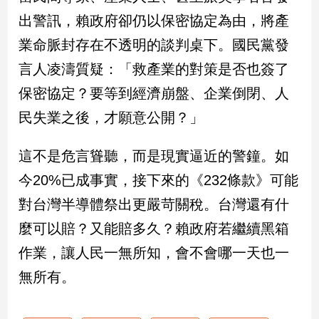
子/
出警訊，賴政府卻仍以保密協定為由，將產
感
情
業命脈封存在不透明的談判桌下。國民黨發
藝
言人凌濤質疑：「救產業的對策是否也簽了
術
保密協定？要等到經濟崩盤、企業倒閉、人
／
文
民失業之後，才願意公開？」
創
／
這不是危言聳聽，而是現實逼近的警鐘。如
電
影
今20%已成事實，接下來的《232條款》可能
推
薦
對台灣半導體祭出更嚴苛關稅。台灣還有什
科
麼可以賠？又能賠多久？賴政府若繼續黑箱
技/
作業，讓人民一無所知，會不會哪一天也一
遊
戲
無所有。
運
動