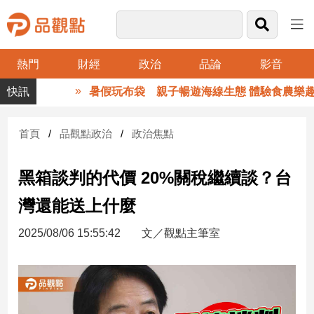
熱門
財經
政治
品論
影音
品
暑假玩布袋 親子暢遊海線生態 體驗食農樂趣
觀
點
財
首頁
品觀點政治
政治焦點
經
黑箱談判的代價 20%關稅繼續談？台
台
灣
灣還能送上什麼
財
經
2025/08/06 15:55:42
文／觀點主筆室
新
聞
產
經/
股