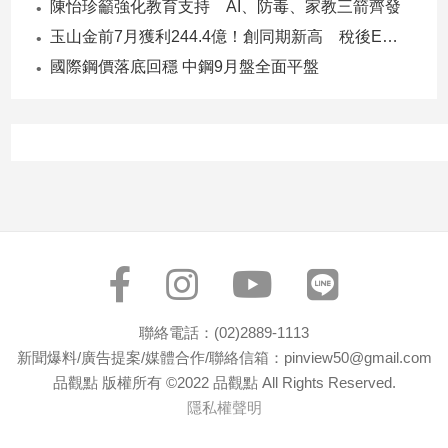
陳怡珍籲強化教育支持 AI、防毒、家教三箭齊發
玉山金前7月獲利244.4億！創同期新高 稅後EPS自結1.51元
國際鋼價落底回穩 中鋼9月盤全面平盤
聯絡電話：(02)2889-1113
新聞爆料/廣告提案/媒體合作/聯絡信箱：pinview50@gmail.com
品觀點 版權所有 ©2022 品觀點 All Rights Reserved.
隱私權聲明