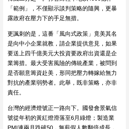
「範例」，不僅顯示談判策略的隨興，更暴
娛
露政府在壓力下的手足無措。
樂
更諷刺的是，這番「風向式政策」竟美其名
娛
樂
是向中小企業就教，請企業提供意見，如果
星
要送上四千億美元大投資要政府出資還是企
聞
流
業籌措。最大受害風險的傳統產業，被問到
行/
是否願意籌資赴美，形同把壓力轉嫁給無力
時
尚
對抗的產業弱勢者。此舉，既非策略，亦非
追
責任。
星
台灣的經濟燈號正一路向下。國發會景氣信
生
號從年初的黃紅燈滑落至6月綠燈；製造業
活
PMI連兩月跌破50，無薪假人數翻倍成長，