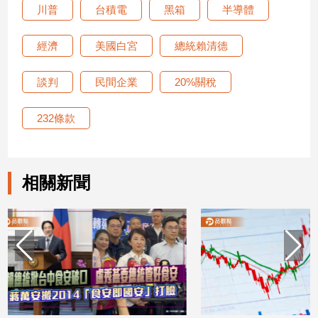
寵
川普
台積電
黑箱
半導體
物
Pet
經濟
美國白宮
總統賴清德
談判
民間企業
20%關稅
影
音
232條款
專
區
相關新聞
合
作
媒
體
投
稿