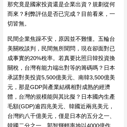
新
那究竟是國家投資還是企業出資？規劃從何
冠
而來？利弊評估是否已完成？目前看來，一
病
毒
切皆無。
專
區
民間企業焦躁不安，原因並不難懂。五輪台
美關稅談判，民間無所聞問，現在卻面對已
南
成事實的20%稅率。若真要比照日韓投資換
台
關稅，台灣有能力端出對等的籌碼嗎？日本
灣
觀
承諾對美投資5,500億美元、南韓3,500億美
點
元，那是GDP與產業結構相對成熟的經濟
體，台灣的規模能與其比擬？日本國內生產
南
台
毛額(GDP)逾四兆美元、韓國近兩兆美元，
灣
觀
台灣約八千億美元，僅是日本的五分之一、
點
韓國二分之一。郭智輝輕率地以4000億作