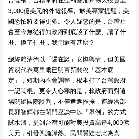
普聲稱，台積電將在亞利桑那州擴大投資至
民
3,000億美元的外電報導。旅美專家提醒，美
調
國
國恐怕將要得更多。令人疑惑的是，台灣社
會
會至今無從得知政府到底談了什麼、讓了什
焦
點
麼、換了什麼，我們還有甚麼？
總統賴清德以「還在談」安撫輿情，但美國
觀
貿易代表葛里爾已明言新關稅「基本底
點
定」，短期內不會調整，根本打了台灣政府
兩
一記悶棍。更令人心寒的是，賴政府面對這
岸/
國
場關鍵國際談判，不僅遮遮掩掩，連經濟部
際
長郭智輝都在閉門座談中以「舉例」的方式
社
會/
試水溫，提到台灣可能對美投資高達4,000億
地
美元，引發輿論譁然。民間質疑若此為真，
方