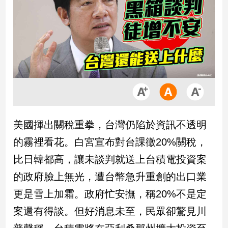
市
房
地
產
品
觀
點
政
美國揮出關稅重拳，台灣仍陷於資訊不透明
治
的霧裡看花。白宮宣布對台課徵20%關稅，
政
比日韓都高，讓未談判就送上台積電投資案
治
的政府臉上無光，遭台幣急升重創的出口業
焦
點
更是雪上加霜。政府忙安撫，稱20%不是定
品
案還有得談。但好消息未至，民眾卻驚見川
觀
點