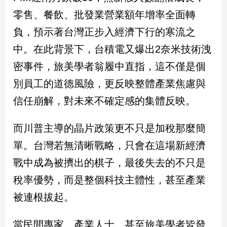
零售、餐飲、批發業營業額年增率全面轉
建
築/
負，預示著台灣正步入經濟下行的寒流之
室
內
中。在此背景下，台積電又爆出2奈米技術洩
設
密事件，旅美學者翁履中直指，這不僅是個
計
別員工的道德風險，更反映整體產業焦慮與
旅
遊/
信任崩解，對未來不確定感的集體反映。
美
食
而川普主導的晶片政策更不只是加稅那麼簡
星
座/
單。台灣若無清晰戰略，只會在這場新經濟
命
戰中成為被擠出的棋子，最後失去的不只是
理
消
稅率優勢，而是整個科技主體性，甚至產業
費
被連根拔起。
健
康/
當民間專家、產業人士、甚至旅美學者皆發
親