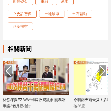
盜採砂石
重罰
豪雨
子/
感
立委許智傑
土地破壞
土石鬆動
情
藝
路基掏空
術
／
文
創
相關新聞
／
電
影
推
薦
科
技/
遊
戲
費亂象 關務署
今明兩天雨最猛！多地恐現豪雨 高溫飆
全台西
運
動
2026/07/
破36度