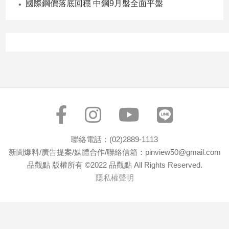
國際鋼價落底回穩 中鋼9月盤全面平盤
專
區
【我
的
觀
點】
聯絡電話：(02)2889-1113
新聞爆料/廣告提案/媒體合作/聯絡信箱：pinview50@gmail.com
品觀點 版權所有 ©2022 品觀點 All Rights Reserved.
隱私權聲明