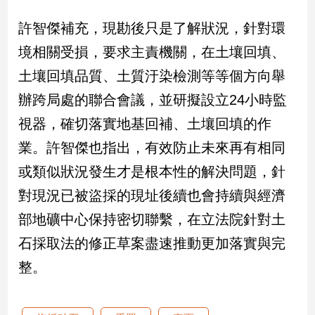
建
許智傑補充，現勘後只是了解狀況，針對環
築/
室
境相關受損，要求主責機關，在土壤回填、
內
土壤回填品質、土質汙染檢測等等個方向舉
設
計
辦跨局處的聯合會議，並研擬設立24小時監
旅
視器，確切落實地基回補、土壤回填的作
遊/
美
業。許智傑也指出，有效防止未來再有相同
食
或類似狀況發生才是根本性的解決問題，針
星
對現況已被盜採的現址後續也會持續與經濟
座/
命
部地礦中心保持密切聯繫，在立法院針對土
理
石採取法的修正草案盡速推動更加落實與完
消
費
整。
健
康/
親