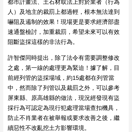
都市計畫法、土石材取法上對於業者（行為
人）及地主的裁罰上都過輕，根本無法達到
娛
嚇阻及遏制的效果！現場更是要求經濟部盡
樂
速通盤檢討，加重裁罰，希望未來可以有效
娛
阻斷盜採這樣的非法行為。
樂
星
聞
許智傑同時提出，除了法令有需要調整修改
流
之處，第一線的處理更為緊迫！據了解，目
行/
時
前經列管的盜採場域，約15處都在列管當
尚
中，然而除了列管以及裁罰之外，可以參考
追
屏東縣、原高雄縣的做法，現況經發現有盜
星
採行為可認定為現行犯處理當場查扣機具，
防止不肖業者在被舉報或要求改善之後，繼
生
活
續惡性不改亂挖土方影響環境。