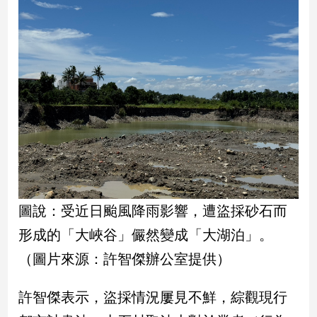
新
冠
病
毒
專
區
南
台
灣
觀
點
圖說：受近日颱風降雨影響，遭盜採砂石而
形成的「大峽谷」儼然變成「大湖泊」。
南
台
（圖片來源：許智傑辦公室提供）
灣
觀
許智傑表示，盜採情況屢見不鮮，綜觀現行
點