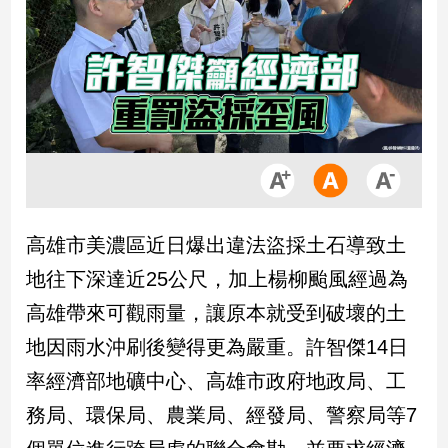
市
房
地
產
品
觀
點
政
高雄市美濃區近日爆出違法盜採土石導致土
治
地往下深達近25公尺，加上楊柳颱風經過為
政
高雄帶來可觀雨量，讓原本就受到破壞的土
治
地因雨水沖刷後變得更為嚴重。許智傑14日
焦
點
率經濟部地礦中心、高雄市政府地政局、工
品
務局、環保局、農業局、經發局、警察局等7
觀
點