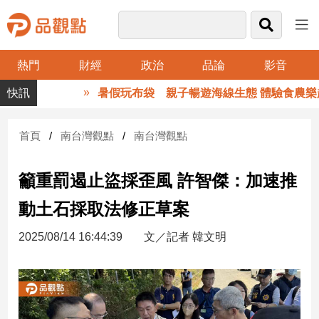
熱門
財經
政治
品論
影音
品
暑假玩布袋 親子暢遊海線生態 體驗食農樂趣
觀
點
財
首頁
南台灣觀點
南台灣觀點
經
籲重罰遏止盜採歪風 許智傑：加速推
台
灣
動土石採取法修正草案
財
經
2025/08/14 16:44:39
文／記者 韓文明
新
聞
產
經/
股