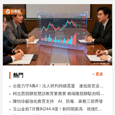
2026/07/20
寵
物
Pet
影
音
專
區
合
» 更多
熱門
作
媒
台股力守4萬4！法人研判持續震盪 逢低留意這些族群
體
柯志恩競辦批雙語教育要務實 賴瑞隆競辦駁勿唱衰高雄
陳怡珍籲強化教育支持 AI、防毒、家教三箭齊發
投
玉山金前7月獲利244.4億！創同期新高 稅後EPS自結1.51元
稿