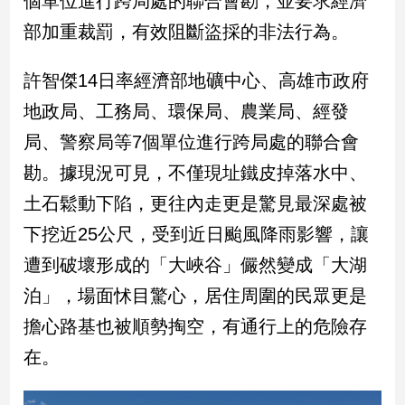
個單位進行跨局處的聯合會勘，並要求經濟
民
部加重裁罰，有效阻斷盜採的非法行為。
調
國
會
許智傑14日率經濟部地礦中心、高雄市政府
焦
地政局、工務局、環保局、農業局、經發
點
局、警察局等7個單位進行跨局處的聯合會
勘。據現況可見，不僅現址鐵皮掉落水中、
觀
土石鬆動下陷，更往內走更是驚見最深處被
點
下挖近25公尺，受到近日颱風降雨影響，讓
兩
遭到破壞形成的「大峽谷」儼然變成「大湖
岸/
國
泊」，場面怵目驚心，居住周圍的民眾更是
際
擔心路基也被順勢掏空，有通行上的危險存
社
會/
在。
地
方