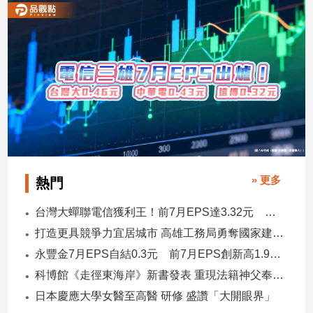
寵
物
Pet
影
音
專
區
» 更多
熱門
合
作
台灣大蟬聯電信獲利王！前7月EPS達3.32元 中華電3.11、遠傳2.46元
媒
打造更具競爭力宜居城市 高雄工務局勇奪國家建築界9大獎
體
永豐金7月EPS自結0.3元 前7月EPS創新高1.96元！
科博館《走徑東海岸》新書發表 重現法籍神父奉獻足跡與歷史日記
投
日本慶應大學女醫至高醫 研修 盛讚「大開眼界」
稿