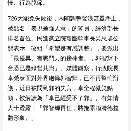
慢、行為脫節。
新
冠
病
726大罷免失敗後，內閣調整聲浪甚囂塵上，
毒
被點名「表現差強人意」的閣員，經濟部長
專
區
排名首位。民進黨立院黨團幹事長吳思瑤公
開表示，改組「希望是有感調整」，要派出
南
「最優異、有戰鬥力的接棒者」，郭智輝下
台
台恐已是綠營共識」。媒體觀察，行政院長
灣
卓榮泰面對外界砲轟郭智輝，已不再幫忙辯
觀
點
護，近日被問到郭的失言，卓全程微笑點
頭，被解讀為「卓已經受不了郭」。有知情
南
台
人士透露：「郭智輝再任，將拖累賴清德整
灣
體形象。」
觀
點