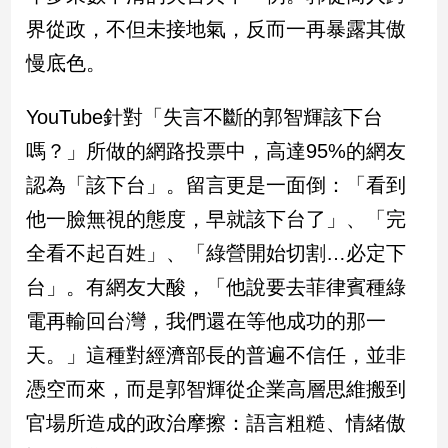
民
界從政，不但未接地氣，反而一再暴露其傲
調
慢底色。
國
會
焦
YouTube針對「失言不斷的郭智輝該下台
點
嗎？」所做的網路投票中，高達95%的網友
認為「該下台」。留言更是一面倒：「看到
觀
他一臉無視的態度，早就該下台了」、「完
點
全看不起百姓」、「綠營開始切割…必定下
兩
台」。有網友大酸，「他說要去菲律賓種綠
岸/
國
電再輸回台灣，我們還在等他成功的那一
際
天。」這種對經濟部長的普遍不信任，並非
社
憑空而來，而是郭智輝從企業高層思維搬到
會/
地
官場所造成的政治摩擦：語言粗糙、情緒傲
方