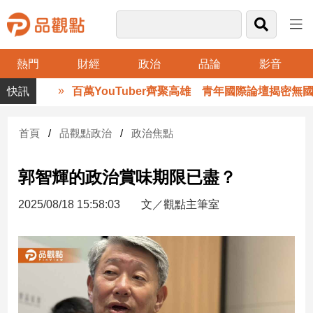
熱門
財經
政治
品論
影音
品
百萬YouTuber齊聚高雄 青年國際論壇揭密無國界
觀
點
財
首頁
品觀點政治
政治焦點
經
郭智輝的政治賞味期限已盡？
台
灣
2025/08/18 15:58:03
文／觀點主筆室
財
經
新
聞
產
經/
股