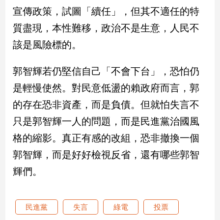
宣傳政策，試圖「續任」，但其不適任的特
建
築/
質盡現，本性難移，政治不是生意，人民不
室
該是風險標的。
內
設
計
郭智輝若仍堅信自己「不會下台」，恐怕仍
旅
是輕慢使然。對民意低盪的賴政府而言，郭
遊/
美
的存在恐非資產，而是負債。但就怕失言不
食
只是郭智輝一人的問題，而是民進黨治國風
星
座/
格的縮影。真正有感的改組，恐非撤換一個
命
郭智輝，而是好好檢視反省，還有哪些郭智
理
輝們。
消
費
健
民進黨
失言
綠電
投票
康/
親