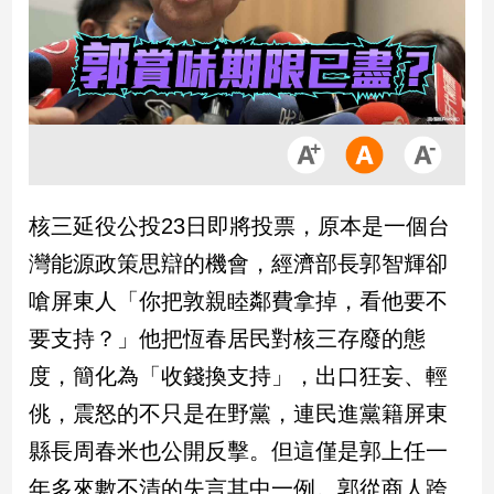
市
房
地
產
品
觀
核三延役公投23日即將投票，原本是一個台
點
政
灣能源政策思辯的機會，經濟部長郭智輝卻
治
嗆屏東人「你把敦親睦鄰費拿掉，看他要不
政
要支持？」他把恆春居民對核三存廢的態
治
度，簡化為「收錢換支持」，出口狂妄、輕
焦
點
佻，震怒的不只是在野黨，連民進黨籍屏東
品
縣長周春米也公開反擊。但這僅是郭上任一
觀
點
年多來數不清的失言其中一例。郭從商人跨