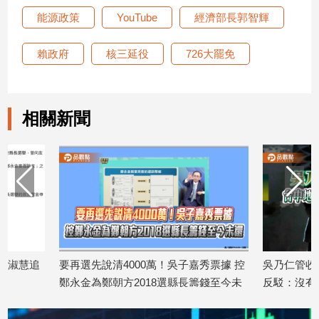
子/
能源政策
YouTube
經濟部長郭智輝
感
情
賴政府
核三延役
726大罷免
藝
術
／
文
相關新聞
創
／
電
影
推
薦
科
技/
遊
要再選先說清4000萬！吳子嘉秀票據 控
吳乃仁管收12天就放
戲
鄭永金為鄭朝方2018選縣長籌錢至今未
反駁：沒有司法雙標
運
2026/08/06
還
動
2026/08/07