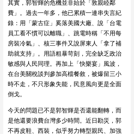
其實，郭智輝的危機並非始於「敦親睦鄰
費」。過去一年多，他已累積一連串失言紀
娛
錄：用「蒙古症」奚落美國大廠、說「台電
樂
員工看不慣可以離職」、跳電時稱「不用每
娛
樂
房裝冷氣」、核三事件又說屏東人「拿了補
星
助就支持」。用語粗暴苛刻，完全缺乏政治
聞
敏感與人民同理。再加上「快樂宴」風波，
流
行/
在台美關稅談判參加高檔餐敘，被爆留三小
時
尚
時不走，不只形象失能，民意風向更是全面
追
倒戈。
星
今天的問題已不是郭智輝是否還能翻轉，而
是他還要浪費台灣多少時間。近日勘災，郭
生
活
不再皮鞋、西裝，似乎努力轉型親民、加強