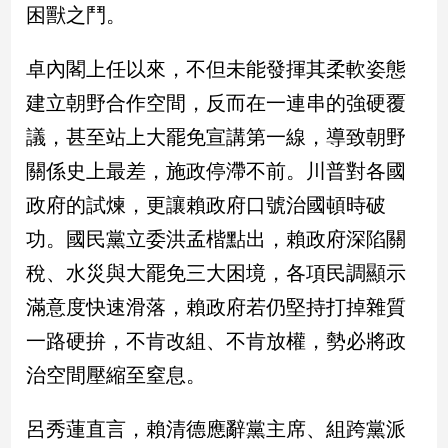
新
困獸之鬥。
冠
病
卓內閣上任以來，不但未能發揮其柔軟姿態
毒
專
建立朝野合作空間，反而在一連串的強硬覆
區
議，甚至站上大罷免宣講第一線，導致朝野
關係史上最差，施政停滯不前。川普對各國
南
政府的試煉，更讓賴政府口號治國頓時破
台
功。國民黨立委洪孟楷點出，賴政府深陷關
灣
觀
稅、水災與大罷免三大困境，各項民調顯示
點
滿意度快速滑落，賴政府若仍堅持打掉雜質
一路硬拚，不肯改組、不肯放權，勢必將政
南
台
治空間壓縮至窒息。
灣
觀
點
呂秀蓮直言，賴清德應辭黨主席、組跨黨派