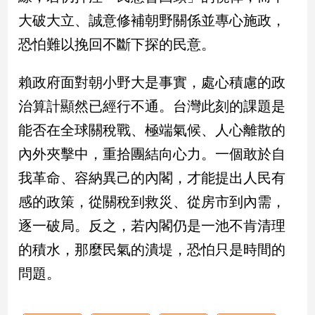
大破大立、誠意修補朝野關係並專心施政，
建
築/
恐怕難以挽回不斷下探的民意。
室
內
設
賴政府面對朝小野大是事實，處心積慮的政
計
治算計顯然已經行不通。台灣此刻的課題是
旅
能否在全球關稅戰、極端氣候、人心離散的
遊/
美
內外夾擊中，重拾團結向心力。一個敢於自
食
我革命、容納異己的內閣，才能提出人民有
星
座/
感的政策，從關稅到救災、從房市到內需，
命
逐一破局。反之，若內閣仍是一池不肯清理
理
消
的積水，那麼民氣的潰堤，恐怕只是時間的
費
問題。
健
康/
親