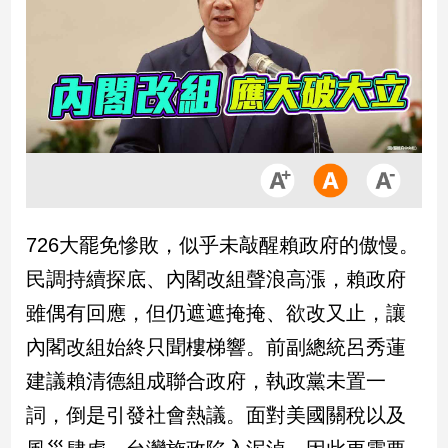
市
房
地
產
品
觀
點
政
726大罷免慘敗，似乎未敲醒賴政府的傲慢。
治
民調持續探底、內閣改組聲浪高漲，賴政府
政
雖偶有回應，但仍遮遮掩掩、欲改又止，讓
治
內閣改組始終只聞樓梯響。前副總統呂秀蓮
焦
點
建議賴清德組成聯合政府，執政黨未置一
品
詞，倒是引發社會熱議。面對美國關稅以及
觀
點