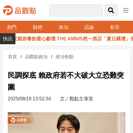
熱門
財經
政治
品論
影音
品
父親節餐飲暖心獻禮 THE AMNIS然一酒店「夏日藏禮」登
觀
點
財
首頁
品觀點政治
政治焦點
經
民調探底 賴政府若不大破大立恐難突
台
灣
圍
財
經
2025/08/19 13:52:34
文／觀點主筆室
新
聞
產
經/
股