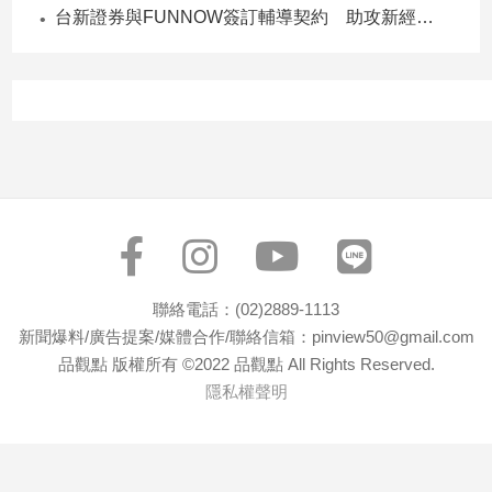
台新證券與FUNNOW簽訂輔導契約 助攻新經濟企業上市櫃
專
區
【我
的
觀
點】
聯絡電話：(02)2889-1113
新聞爆料/廣告提案/媒體合作/聯絡信箱：pinview50@gmail.com
品觀點 版權所有 ©2022 品觀點 All Rights Reserved.
隱私權聲明