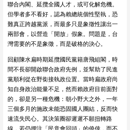
聯合內閣、延攬全國人才，或可化解危機。
但學者多不看好，認為賴總統個性堅執，恐
娛
樂
難真正跨越黨派，而最多只是象徵性讓出一
兩部會，以營造「開放」假象。問題是，台
娛
樂
灣需要的不是象徵，而是破格的決心。
星
聞
回顧陳水扁時期延攬國民黨籍唐飛組閣，時
流
行/
間不長卻開啟聯合政府先例，並幫助了民進
時
黨順利從在野銜接執政位置。當時扁政府尚
尚
知自身政治能量不足，然而賴政府目前面對
追
星
的，卻是另一種危機：朝小野大之外，一年
三個多月的施政未能恐固國人團結，反而快
生
速流失民心。其決策圈卻遲遲不願扭轉路
活
線，若仍押注「民意會回頭」的僥倖，而不