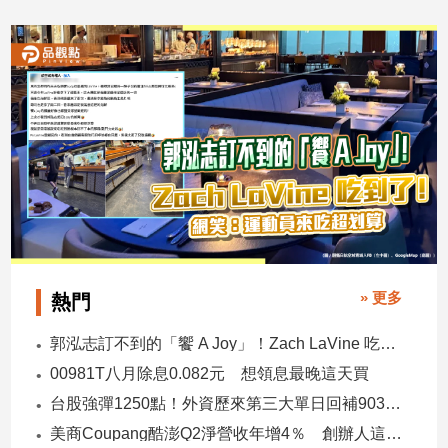
寵
2026/07/27
2026/07/26
物
Pet
影
音
專
區
合
作
» 更多
熱門
媒
郭泓志訂不到的「饗 A Joy」！Zach LaVine 吃到了！ 網笑：運動員來吃超划算
體
00981T八月除息0.082元 想領息最晚這天買
台股強彈1250點！外資歷來第三大單日回補903億 ETF反彈
投
美商Coupang酷澎Q2淨營收年增4％ 創辦人這樣看台灣市場！
稿