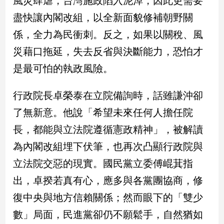
風災肆虐，台灣施政陷入泥淖，因此更需要
民
盡快讓內閣改組，以全新面貌修補朝野關
調
國
係，全力為民衝刺。反之，如果以關稅、風
會
災藉口拖延，失去反省與決斷能力，恐怕才
焦
點
是最可怕的執政風險。
行政院長卓榮泰在立院備詢時，話雖謙沖卻
觀
了無新意。他說「希望未來任何人擔任院
點
長，都能與立法院遵循憲政精神」，被解讀
兩
為內閣改組埋下伏筆，也再次凸顯行政院與
岸/
國
立法院交惡的現實。國民黨立委傅崐萁指
際
出，卓揆若真有心，應多與各黨團協商，修
社
會/
復中央與地方信賴關係；然而眼下的「雙少
地
數」局面，民進黨卻仍不願鬆手，自然猶如
方