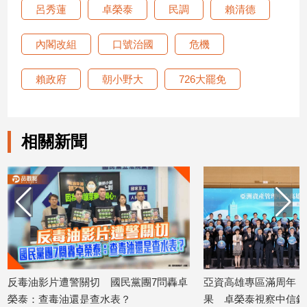
呂秀蓮
卓榮泰
民調
賴清德
子/
感
情
內閣改組
口號治國
危機
藝
術
賴政府
朝小野大
726大罷免
／
文
創
／
相關新聞
電
影
推
薦
科
技/
遊
戲
運
反毒油影片遭警關切 國民黨團7問轟卓
亞資高雄專區滿周年！
動
榮泰：查毒油還是查水表？
果 卓榮泰視察中信銀