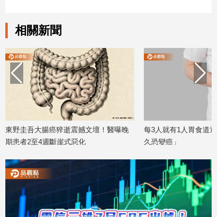
建
築/
相關新聞
室
內
設
計
旅
遊/
美
食
星
猝逝震撼文壇！醫曝晚
每3人就有1人胃食道逆流！醫示警「拖
座/
斷崖式惡化
久恐變癌」
命
2026/07/17
理
消
費
健
康/
親