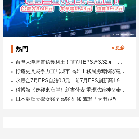
子/
感
情
藝
術
／
文
» 更多
熱門
創
／
台灣大蟬聯電信獲利王！前7月EPS達3.32元 中華電3.11、遠傳2.46元
電
打造更具競爭力宜居城市 高雄工務局勇奪國家建築界9大獎
影
推
永豐金7月EPS自結0.3元 前7月EPS創新高1.96元！
薦
科博館《走徑東海岸》新書發表 重現法籍神父奉獻足跡與歷史日記
科
日本慶應大學女醫至高醫 研修 盛讚「大開眼界」
技/
遊
戲
運
動