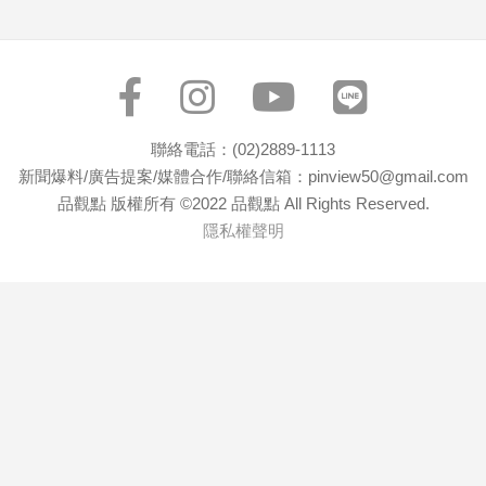
寵
物
Pet
影
聯絡電話：(02)2889-1113
音
新聞爆料/廣告提案/媒體合作/聯絡信箱：pinview50@gmail.com
專
品觀點 版權所有 ©2022 品觀點 All Rights Reserved.
區
隱私權聲明
合
作
媒
體
投
稿