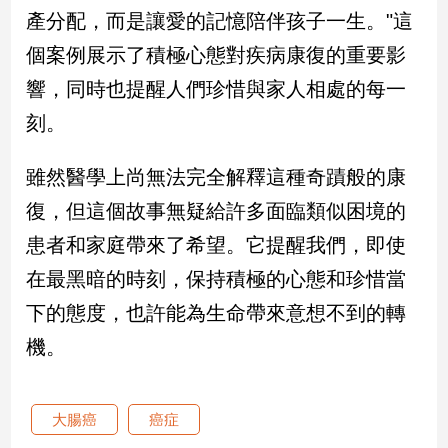
產分配，而是讓愛的記憶陪伴孩子一生。"這
娛
個案例展示了積極心態對疾病康復的重要影
樂
響，同時也提醒人們珍惜與家人相處的每一
刻。
娛
樂
星
雖然醫學上尚無法完全解釋這種奇蹟般的康
聞
復，但這個故事無疑給許多面臨類似困境的
流
行/
患者和家庭帶來了希望。它提醒我們，即使
時
在最黑暗的時刻，保持積極的心態和珍惜當
尚
追
下的態度，也許能為生命帶來意想不到的轉
星
機。
生
大腸癌
癌症
活