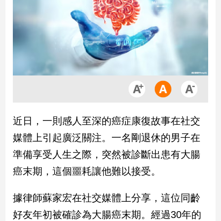
市
房
地
產
品
觀
點
政
近日，一則感人至深的癌症康復故事在社交
治
媒體上引起廣泛關注。一名剛退休的男子在
政
準備享受人生之際，突然被診斷出患有大腸
治
癌末期，這個噩耗讓他難以接受。
焦
點
品
據律師蘇家宏在社交媒體上分享，這位同齡
觀
好友年初被確診為大腸癌末期。經過30年的
點