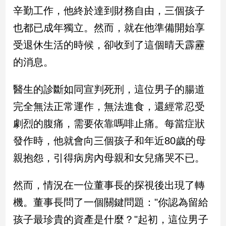
民
辛勤工作，他終於達到財務自由，三個孩子
調
也都已成年獨立。然而，就在他準備開始享
國
會
受退休生活的時候，卻收到了這個晴天霹靂
焦
的消息。
點
醫生的診斷如同宣判死刑，這位男子的腸道
觀
完全無法正常運作，無法進食，還經常忍受
點
劇烈的腹痛，需要依靠嗎啡止痛。每當症狀
兩
發作時，他就會向三個孩子和年近80歲的母
岸/
親抱怨，引得病房內母親和女兒痛哭不已。
國
際
然而，情況在一位董事長的探視後出現了轉
社
會/
機。董事長問了一個關鍵問題："你認為留給
地
方
孩子最珍貴的資產是什麼？"起初，這位男子