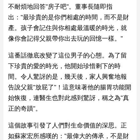
新
不耐煩地回答"房子吧"。董事長隨即指
冠
出："最珍貴的是你們相處的時間，而不是財
病
毒
產。孩子會記住與你相處最溫暖的時光，就
專
區
像你會記得父親帶你出去玩的回憶一樣。"
這番話徹底改變了這位男子的心態。為了留
南
下珍貴的愛的時光，他開始珍惜剩下的時
台
間。令人驚訝的是，幾天後，家人興奮地報
灣
觀
告說父親"放屁了"！這意味著他的腸胃功能開
點
始恢復，連醫生也對此感到驚訝，稱之為"真
南
正的奇蹟"。
台
灣
這個故事引發了人們對生命價值的深思。正
觀
點
如蘇家宏所感嘆的："最偉大的傳承，不是財