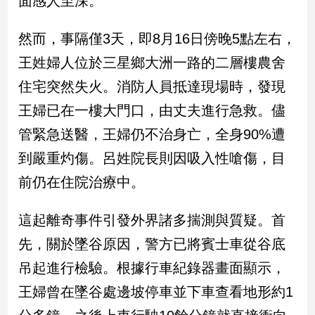
面感人至深。
民
調
然而，事隔僅3天，即8月16日傍晚5點左右，
國
會
王姓婦人位於三星鄉大洲一路的二層樓農舍
焦
住宅突然失火。消防人員抵達現場時，發現
點
王婦已在一樓大門口，由丈夫進行急救。儘
管緊急送醫，王婦仍不治身亡，全身90%遭
觀
到嚴重灼傷。呂姓院長則因吸入性嗆傷，目
點
前仍在住院治療中。
兩
岸/
這起離奇事件引發外界諸多揣測與質疑。首
國
際
先，關於墜谷原因，警方已將賓士車從谷底
社
吊起進行檢驗。根據行車紀錄器畫面顯示，
會/
地
王婦曾在墜谷處邊坡停車並下車查看地形約1
方