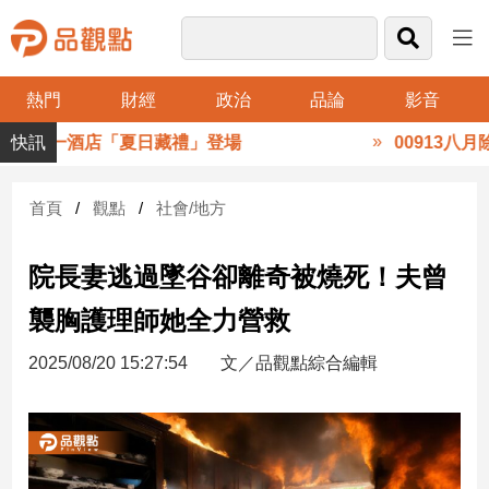
熱門
財經
政治
品論
影音
品
NIS然一酒店「夏日藏禮」登場
00913八月除
觀
點
財
首頁
觀點
社會/地方
經
院長妻逃過墜谷卻離奇被燒死！夫曾
台
灣
襲胸護理師她全力營救
財
經
2025/08/20 15:27:54
文／品觀點綜合編輯
新
聞
產
經/
股