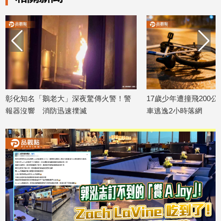
建
築/
室
內
設
計
旅
遊/
彰化知名「鵝老大」深夜驚傳火警！警
17歲少年遭撞飛200
美
報器沒響 消防迅速撲滅
車逃逸2小時落網
食
2026/07/29
2026/07/27
星
座/
命
理
消
費
健
康/
親