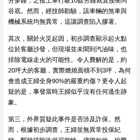
分多鐘，之後上車行駛10餘分鐘就直接衝向
新
谷底。然而，經技師勘驗，該車輛的煞車與
冠
病
機械系統均無異常，這讓調查陷入膠著。
毒
專
區
其次，關於火災起因，初步調查顯示起火點
位於客廳沙發，但現場並未聞到汽油味，也
排除電線走火的可能性。令人費解的是，約
南
台
20坪大的客廳，實際燃燒面積不到3坪，為何
灣
會造成王婦全身90%的嚴重灼傷？更令人起
觀
疑的是，事發當時王婦似乎沒有任何逃生跡
點
象。
南
台
第三，外界質疑此事件是否涉及詐保。然
灣
觀
而，根據初步調查，王婦並無異常投保紀
點