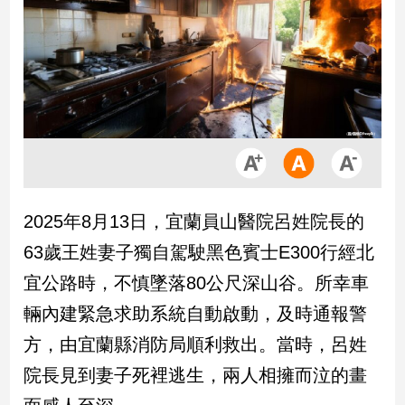
市
房
地
產
品
觀
點
政
2025年8月13日，宜蘭員山醫院呂姓院長的
治
63歲王姓妻子獨自駕駛黑色賓士E300行經北
政
宜公路時，不慎墜落80公尺深山谷。所幸車
治
輛內建緊急求助系統自動啟動，及時通報警
焦
點
方，由宜蘭縣消防局順利救出。當時，呂姓
品
院長見到妻子死裡逃生，兩人相擁而泣的畫
觀
點