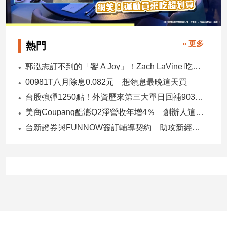
子/
感
情
» 更多
熱門
藝
術
郭泓志訂不到的「饗 A Joy」！Zach LaVine 吃到了！ 網笑：運動員來吃超划算
／
文
00981T八月除息0.082元 想領息最晚這天買
創
台股強彈1250點！外資歷來第三大單日回補903億 ETF反彈
／
電
美商Coupang酷澎Q2淨營收年增4％ 創辦人這樣看台灣市場！
影
台新證券與FUNNOW簽訂輔導契約 助攻新經濟企業上市櫃
推
薦
科
技/
遊
戲
運
動