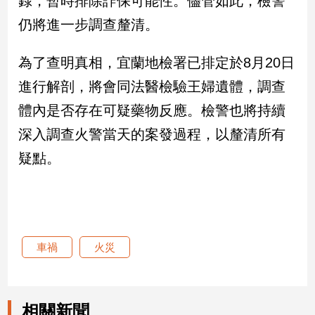
錄，暫時排除詐保可能性。儘管如此，檢警
仍將進一步調查釐清。
娛
樂
為了查明真相，宜蘭地檢署已排定於8月20日
進行解剖，將會同法醫檢驗王婦遺體，調查
娛
樂
體內是否存在可疑藥物反應。檢警也將持續
星
聞
深入調查火警當天的案發過程，以釐清所有
流
疑點。
行/
時
尚
追
星
車禍
火災
生
活
相關新聞