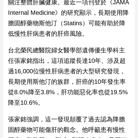
關注整體肝臟健康。最近一項刊登於《JAMA
Internal Medicine》的研究顯示，長期使用降
娛
膽固醇藥物斯他汀（Statins）可能有助於降
樂
低慢性肝病患者的肝癌風險。
娛
樂
台北榮民總醫院婦女醫學部遺傳優生學科主
星
聞
任張家銘指出，這項追蹤長達10年、涉及超
流
過16,000位慢性肝病患者的大型研究發現，
行/
時
長期使用斯他汀的族群，肝癌的10年發生率
尚
從8.0%降至3.8%，肝功能惡化率也從19.5%
追
星
降至10.6%。
張家銘強調，這一發現顛覆了過去認為降膽
生
固醇藥物可能傷肝的觀念。他呼籲患有慢性
活