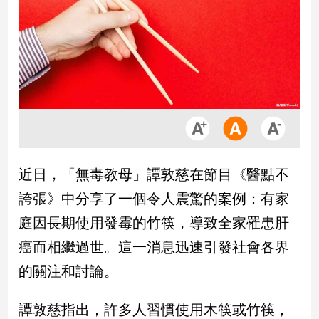
市
房
地
產
品
觀
點
政
近日，「無毒教母」譚敦慈在節目《醫點不
治
誇張》中分享了一個令人震驚的案例：有家
政
庭因長期使用發霉的竹筷，導致全家罹患肝
治
癌而相繼過世。這一消息迅速引發社會各界
焦
點
的關注和討論。
品
觀
譚敦慈指出，許多人習慣使用木筷或竹筷，
點