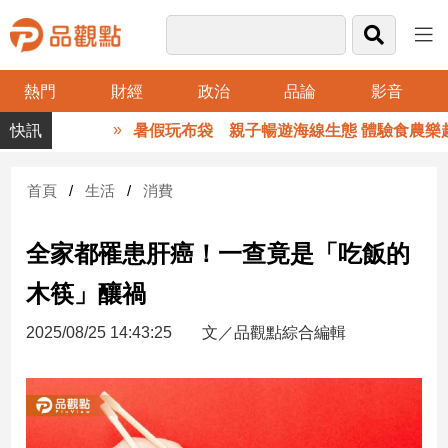
熱門
財經
政治
品論
影音
品
暑假玩布袋 親子暢遊海線生態 體驗食農樂趣
觀
點
財
首頁
生活
消費
經
全家都罹患肝癌！一查竟是「吃飯的
台
灣
木筷」釀禍
財
經
2025/08/25 14:43:25
文／品觀點綜合編輯
新
聞
產
經/
股