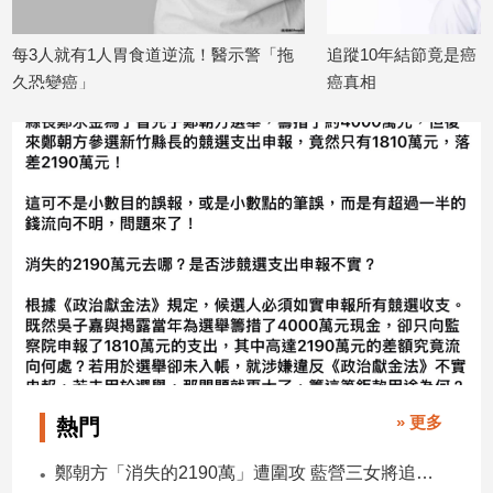
寵
物
！醫示警「拖
追蹤10年結節竟是癌！醫師揪出甲狀腺
他尿不
Pet
癌真相
膀胱一
2026/06/30
2026/06/1
影
音
專
區
合
作
媒
體
» 更多
熱門
投
鄭朝方「消失的2190萬」遭圍攻 藍營三女將追金流 拿出還款證明
稿