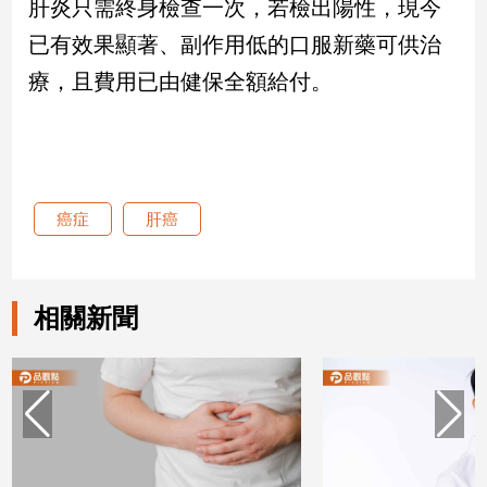
肝炎只需終身檢查一次，若檢出陽性，現今
子/
已有效果顯著、副作用低的口服新藥可供治
感
情
療，且費用已由健保全額給付。
藝
術
／
文
創
／
癌症
肝癌
電
影
推
薦
相關新聞
科
技/
遊
戲
運
動