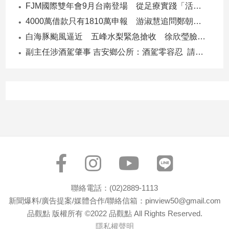
FJM國際雙年會9月台南登場 從足療實踐「活出愛」
專
4000萬借款只有1810萬申報 游淑慧追問鄭朝方：2190萬差額去哪了
區
【我
白海豚颱風逼近 五峰水梨緊急搶收 徐欣瑩臉書急呼「搶救五峰水梨」
的
副主任涉酒駕肇事 吉安鄉公所：酒駕零容忍 請辭獲准
觀
點】
聯絡電話：(02)2889-1113
新聞爆料/廣告提案/媒體合作/聯絡信箱：pinview50@gmail.com
品觀點 版權所有 ©2022 品觀點 All Rights Reserved.
隱私權聲明