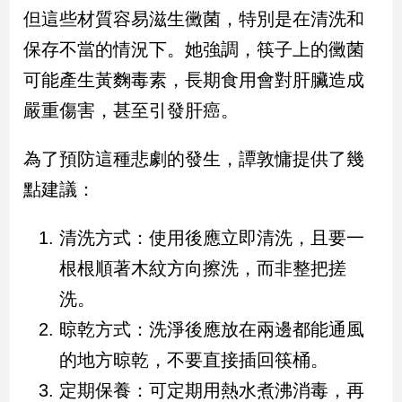
民
但這些材質容易滋生黴菌，特別是在清洗和
調
保存不當的情況下。她強調，筷子上的黴菌
國
會
可能產生黃麴毒素，長期食用會對肝臟造成
焦
嚴重傷害，甚至引發肝癌。
點
為了預防這種悲劇的發生，譚敦慵提供了幾
觀
點建議：
點
清洗方式：使用後應立即清洗，且要一
兩
岸/
根根順著木紋方向擦洗，而非整把搓
國
洗。
際
晾乾方式：洗淨後應放在兩邊都能通風
社
會/
的地方晾乾，不要直接插回筷桶。
地
方
定期保養：可定期用熱水煮沸消毒，再