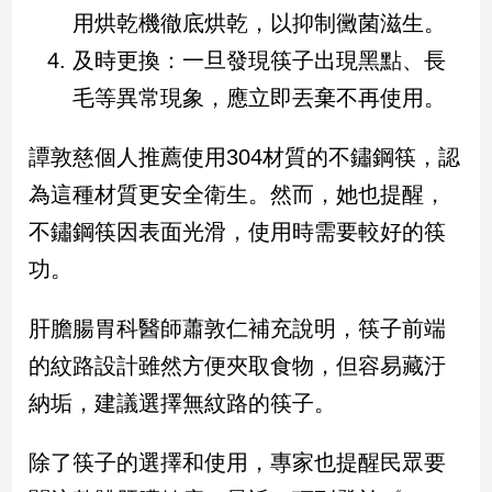
新
用烘乾機徹底烘乾，以抑制黴菌滋生。
冠
及時更換：一旦發現筷子出現黑點、長
病
毒
毛等異常現象，應立即丟棄不再使用。
專
區
譚敦慈個人推薦使用304材質的不鏽鋼筷，認
為這種材質更安全衛生。然而，她也提醒，
南
不鏽鋼筷因表面光滑，使用時需要較好的筷
台
功。
灣
觀
點
肝膽腸胃科醫師蕭敦仁補充說明，筷子前端
的紋路設計雖然方便夾取食物，但容易藏汙
南
台
納垢，建議選擇無紋路的筷子。
灣
觀
除了筷子的選擇和使用，專家也提醒民眾要
點