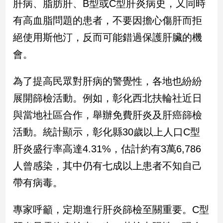
肝病、脂肪肝、B型或C型肝炎病史，又同時
建
有高血脂問題的患者，不要因擔心傷肝而拒
築/
室
絕使用斯他汀，反而可能錯過保護肝臟的機
內
會。
設
計
為了提高民眾對肝病的警覺性，各地也紛紛
旅
遊/
展開篩檢活動。例如，彰化西北扶輪社近日
美
食
與當地社區合作，舉辦免費肝炎及肝癌篩檢
星
活動。統計顯示，彰化縣30歲以上人口C型
座/
肝炎盛行率高達4.31%，估計約有3萬6,786
命
理
人曾感染，其中仍有七成以上患者不知自己
消
帶有病毒。
費
健
專家呼籲，定期進行肝炎篩檢至關重要。C型
康/
親