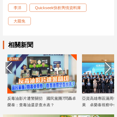
寵
李洋
Quickseek快析輿情資料庫
物
Pet
大罷免
影
音
相關新聞
專
區
合
作
媒
體
反毒油影片遭警關切 國民黨團7問轟卓
亞資高雄專區滿周年！
榮泰：查毒油還是查水表？
果 卓榮泰視察中信銀
投
2026/07/27
2026/07/26
稿