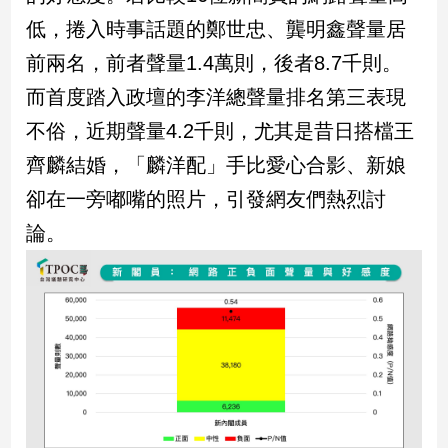
新
低，捲入時事話題的鄭世忠、龔明鑫聲量居
冠
病
前兩名，前者聲量1.4萬則，後者8.7千則。
毒
而首度踏入政壇的李洋總聲量排名第三表現
專
區
不俗，近期聲量4.2千則，尤其是昔日搭檔王
齊麟結婚，「麟洋配」手比愛心合影、新娘
南
卻在一旁嘟嘴的照片，引發網友們熱烈討
台
論。
灣
觀
點
南
台
灣
觀
點