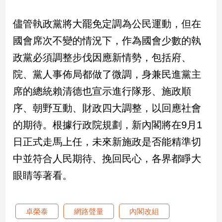
子/
感
儘管執政黨將大罷免定調為公民運動，但在
情
國會席次不變的情況下，作為國會少數的執
藝
術
政黨必須調整步伐因應新情勢，包括府、
／
院、黨人事佈局都做了微調，身兼民進黨主
文
創
席的總統賴清德也宣示進行隊形、施政順
／
序、朝野互動、財政四大調整，以回應社會
電
影
的期待。根據行政院規劃，新內閣將在9月1
推
薦
日正式走馬上任，未來新施政是否能精準切
科
中並符合人民期待、挽回民心，各界都睜大
技/
眼睛等著看。
遊
戲
運
動
卓榮泰
網路聲量
內閣改組