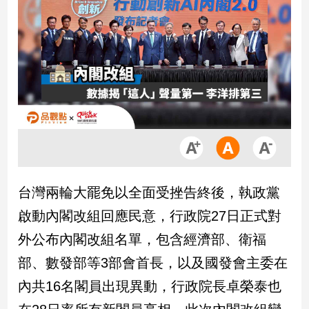
市
房
地
產
品
觀
點
政
治
台灣兩輪大罷免以全面受挫告終後，執政黨
政
啟動內閣改組回應民意，行政院27日正式對
治
外公布內閣改組名單，包含經濟部、衛福
焦
點
部、數發部等3部會首長，以及國發會主委在
品
內共16名閣員出現異動，行政院長卓榮泰也
觀
點