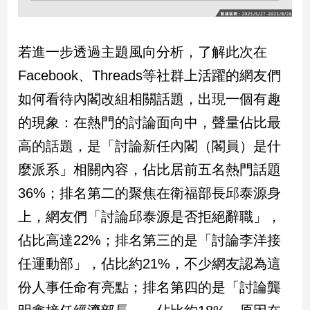
娛
若進一步透過主題風向分析，了解此次在
樂
Facebook、Threads等社群上活躍的網友們
娛
如何看待內閣改組相關話題，出現一個有趣
樂
星
的現象：在熱門的討論面向中，聲量佔比最
聞
高的話題，是「討論新任內閣（閣員）是什
流
行/
麼派系」相關內容，佔比居前五名熱門話題
時
36%；排名第二的聚焦在衛福部長邱泰源身
尚
追
上，網友們「討論邱泰源是否拒絕辭職」，
星
佔比高達22%；排名第三的是「討論李洋接
任運動部」，佔比約21%，不少網友認為這
生
份人事任命有亮點；排名第四的是「討論龔
活