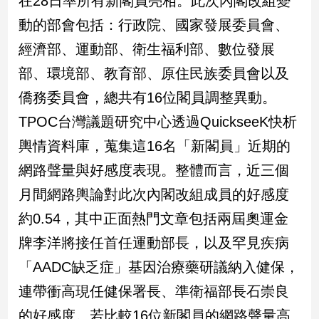
在28日率所有新閣員亮相。此次內閣改組變
民
動的部會包括：行政院、國家發展委員會、
調
國
經濟部、運動部、衛生福利部、數位發展
會
部、環境部、教育部、原住民族委員會以及
焦
點
僑務委員會，總共有16位閣員調整異動。
TPOC台灣議題研究中心透過QuickseeK快析
觀
輿情資料庫，蒐集這16名「新閣員」近期的
點
網路聲量與好感度表現。整體而言，近三個
月間網路輿論對此次內閣改組成員的好感度
兩
岸/
約0.54，其中正面熱門文章包括兩屆奧運金
國
際
牌李洋將接任首任運動部長，以及罕見疾病
社
「AADC缺乏症」基因治療藥研議納入健保，
會/
連帶衝高現任健保署長、準衛福部長石崇良
地
方
的好感度。若比較16位新閣員的網路聲量高