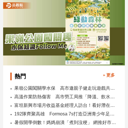
專
區
【我
的
觀
點】
» 更多
熱門
果嶺公園闖關學水保 高市邀親子健走玩遊戲共守土地
高溫作業防熱傷害 高市勞工局推「降溫、飲水、休息」守護勞工
富坦新興市場月收益基金經理人訪台！看好潛在貨幣升值空間 點名5大主題
192隊齊聚高雄 Formosa 7s打造亞洲青少年足球交流平台
暑假開學倒數！媽媽崩潰「煮到沒梗」 網推好市多神級清單：一趟搞定兩週