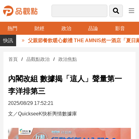
熱門
財經
政治
品論
影音
品
父親節餐飲暖心獻禮 THE AMNIS然一酒店「夏日藏
觀
點
財
首頁
品觀點政治
政治焦點
經
內閣改組 數據揭「這人」聲量第一
台
灣
李洋排第三
財
經
2025/08/29 17:52:21
新
聞
文／QuickseeK快析輿情數據庫
產
經/
股