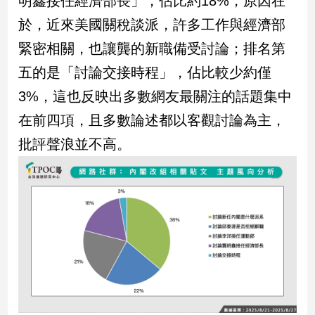
明鑫接任經濟部長」，佔比約18%，原因在
建
於，近來美國關稅談派，許多工作與經濟部
築/
緊密相關，也讓龔的新職備受討論；排名第
室
內
五的是「討論交接時程」，佔比較少約僅
設
計
3%，這也反映出多數網友最關注的話題集中
旅
在前四項，且多數論述都以客觀討論為主，
遊/
批評聲浪並不高。
美
食
星
座/
命
理
消
費
健
康/
親