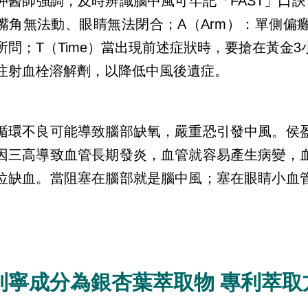
仲醫師強調，及時辨識腦中風可牢記「FAST」口訣
嘴角無法動、眼睛無法閉合；A（Arm）：單側偏癱
所問；T（Time）當出現前述症狀時，要搶在黃金
注射血栓溶解劑，以降低中風後遺症。
循環不良可能導致腦部缺氧，嚴重恐引發中風。侯
因三高導致血管長期發炎，血管就容易產生病變，
位缺血。當阻塞在腦部就是腦中風；塞在眼睛小血
。
利寧成分為銀杏葉萃取物 專利萃取