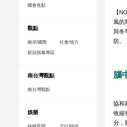
市
國會焦點
房
【N
地
風的
產
觀點
與冬
防。
兩岸/國際
社會/地方
品
觀
新冠病毒專區
點
政
腦
治
南台灣觀點
政
南台灣觀點
治
焦
協和
點
娛樂
收縮
品
觀
分，
點
娛樂星聞
流行/時尚