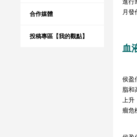
進行
新
冠
月發
合作媒體
病
毒
專
區
投稿專區【我的觀點】
血
南
台
灣
侯盈
觀
脂和
點
上升
南
瘤危
台
灣
觀
點