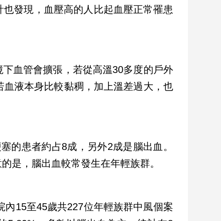
計也發現，血壓高的人比起血壓正常罹患
下血管會擴張，若從高溫30多度的戶外
若血液本身比較黏稠，加上溫差過大，也
塞的患者約占8成，另外2成是腦出血。
意的是，腦出血較常發生在年輕族群。
內15至45歲共227位年輕族群中風個案