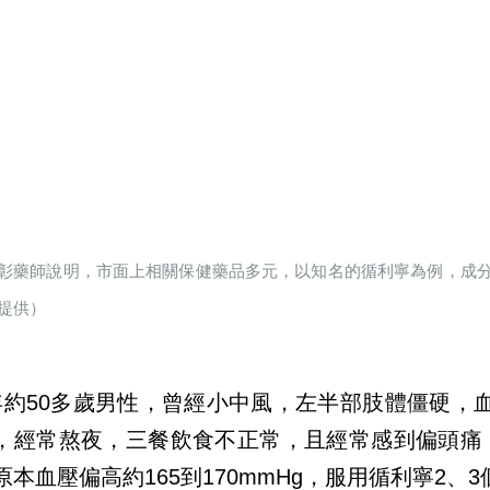
彰藥師說明，市面上相關保健藥品多元，以知名的循利寧為例，成
提供）
年約50多歲男性，曾經小中風，左半部肢體僵硬，
，經常熬夜，三餐飲食不正常，且經常感到偏頭痛
原本血壓偏高約165到170mmHg，服用循利寧2