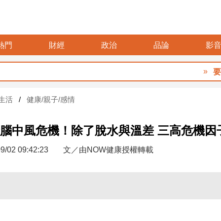
熱門
財經
政治
品論
影
要再選
生活
健康/親子/感情
腦中風危機！除了脫水與溫差 三高危機因
9/02 09:42:23
文／由NOW健康授權轉載