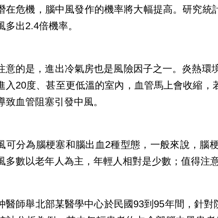
潛在危機，腦中風發作的機率將大幅提高。研究統
風多出2.4倍機率。
注意的是，進出冷氣房也是風險因子之一。炎熱環境
進入20度、甚至更低溫的室內，血管馬上會收縮，
導致血管阻塞引發中風。
風可分為腦梗塞和腦出血2種型態，一般來說，腦梗
風多數以老年人為主，年輕人相對是少數；值得注
仲醫師舉北部某醫學中心於民國93到95年間，針對院