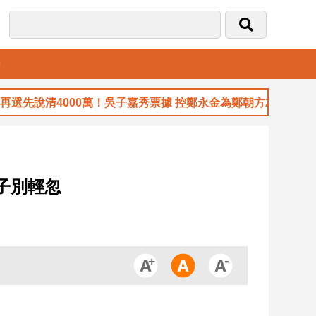
音
先說清4000萬！吳子嘉秀票據 控鄭永金為鄭朝方2018選縣長籌
子別輕忽