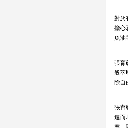
建
築/
對於
室
內
擔心
設
魚油
計
旅
遊/
美
張育
食
般萃
星
座/
除自
命
理
消
費
張育
健
進而
康/
塞，
親