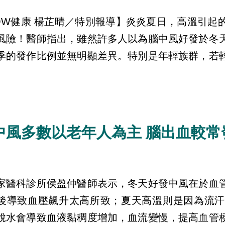
OW健康 楊芷晴／特別報導】炎炎夏日，高溫引起
風險！醫師指出，雖然許多人以為腦中風好發於冬
季的發作比例並無明顯差異。特別是年輕族群，若
中風多數以老年人為主 腦出血較常
家醫科診所侯盈仲醫師表示，冬天好發中風在於血
後導致血壓飆升太高所致；夏天高溫則是因為流汗
脫水會導致血液黏稠度增加，血流變慢，提高血管