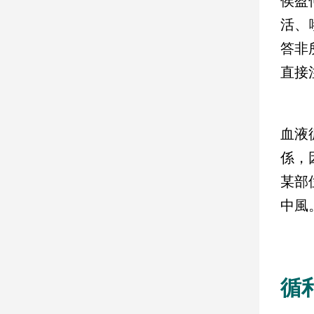
侯盈
活、
娛
答非
樂
直接
娛
樂
星
聞
血液
流
係，
行/
某部
時
尚
中風
追
星
循
生
活