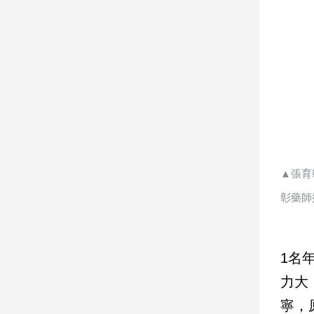
寵
物
Pet
影
音
專
區
▲張育
合
彰藥師
作
媒
體
1名
力大
投
寧，
稿