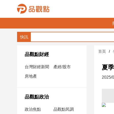
品
觀
點
財
首頁
經
品觀點財經
台
夏季
台灣財經新聞
產經/股市
灣
財
房地產
2025/0
經
新
聞
品觀點政治
產
經/
政治焦點
品觀點民調
股