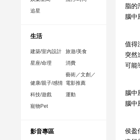
民
脂的
調
追星
腦中
國
會
焦
生活
點
值得
建築/室內設計
旅遊/美食
突然
觀
星座/命理
消費
可能
點
藝術／文創／
健康/親子/感情
電影推薦
兩
岸/
腦中
科技/遊戲
運動
國
腦中
際
寵物Pet
社
會/
地
侯盈
影音專區
方