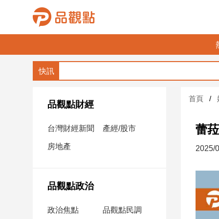
品
觀
點
財
首頁
經
品觀點財經
台
蕾菈
台灣財經新聞
產經/股市
灣
財
房地產
2025/0
經
新
聞
品觀點政治
產
經/
政治焦點
品觀點民調
股