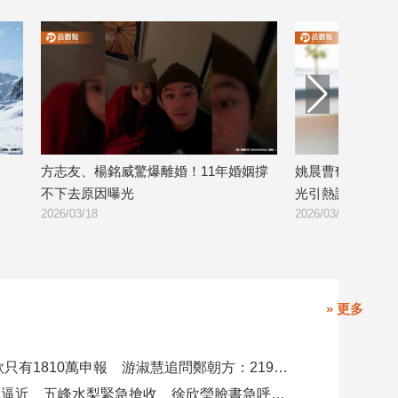
方志友、楊銘威驚爆離婚！11年婚姻撐
姚晨曹郁秘密離
不下去原因曝光
光引熱議
2026/03/18
2026/03/17
» 更多
4000萬借款只有1810萬申報 游淑慧追問鄭朝方：2190萬差額去哪了
白海豚颱風逼近 五峰水梨緊急搶收 徐欣瑩臉書急呼「搶救五峰水梨」