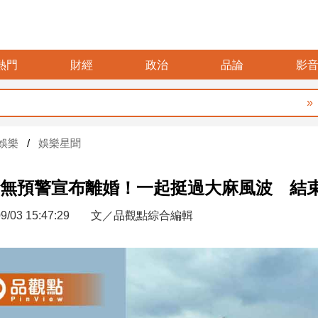
熱門
財經
政治
品論
影
暑假
娛樂
娛樂星聞
無預警宣布離婚！一起挺過大麻風波 結
9/03 15:47:29
文／品觀點綜合編輯