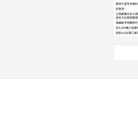
建
築/
室
內
設
計
旅
遊/
美
食
星
座/
命
理
消
費
健
康/
親