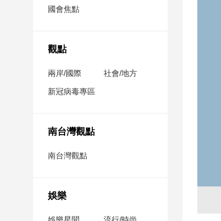
市
國會焦點
房
地
產
觀點
兩岸/國際
社會/地方
品
觀
新冠病毒專區
點
政
治
南台灣觀點
政
南台灣觀點
治
焦
點
娛樂
品
觀
點
娛樂星聞
流行/時尚