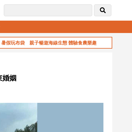
音
玩布袋 親子暢遊海線生態 體驗食農樂趣
玉
束婚姻