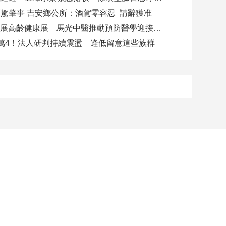
駕肇事 吉安鄉公所：酒駕零容忍 請辭獲准
攜AI科技參展高齡健康展 馬光中醫推動預防醫學迎接長壽新經濟
萬4！法人研判持續震盪 逢低留意這些族群