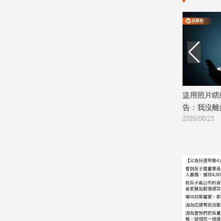
娛
樂
娛
樂
星
聞
iri救命
吳宗憲早已經離婚12年！淨身出戶真相
盜用照片瞎
流
曝光
告：我沒離
行/
2026/07/20
2026/06/23
時
尚
追
星
生
活