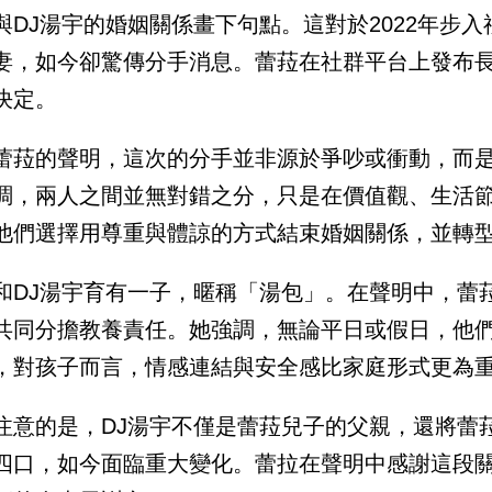
與DJ湯宇的婚姻關係畫下句點。這對於2022年步
妻，如今卻驚傳分手消息。蕾菈在社群平台上發布
決定。
蕾菈的聲明，這次的分手並非源於爭吵或衝動，而
調，兩人之間並無對錯之分，只是在價值觀、生活
他們選擇用尊重與體諒的方式結束婚姻關係，並轉
和DJ湯宇育有一子，暱稱「湯包」。在聲明中，蕾
共同分擔教養責任。她強調，無論平日或假日，他
，對孩子而言，情感連結與安全感比家庭形式更為
注意的是，DJ湯宇不僅是蕾菈兒子的父親，還將蕾
四口，如今面臨重大變化。蕾拉在聲明中感謝這段