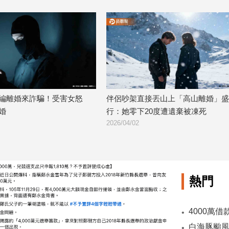
編離婚來詐騙！受害女怒
伴侶吵架直接丟山上「高山離婚」盛
婚
行：她零下20度遭遺棄被凍死
2026/04/02
熱門