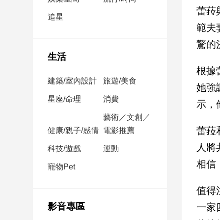
民
蕾菈
調
追星
範夫
國
會
驚的
焦
生活
點
根據
建築/室內設計
旅遊/美食
她強
觀
星座/命理
消費
示，
點
藝術／文創／
蕾菈
健康/親子/感情
電影推薦
兩
岸/
人將
科技/遊戲
運動
國
相信
際
寵物Pet
社
值得
會/
地
影音專區
一家
方