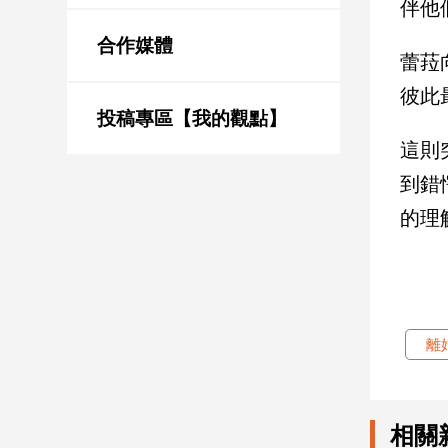
伴他
新
冠
合作媒體
病
蕾菈
毒
彼此
專
區
投稿專區【我的觀點】
這則
到錯
南
的理
台
灣
觀
點
南
離
台
灣
觀
點
相關