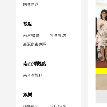
市
國會焦點
房
地
產
觀點
兩岸/國際
社會/地方
品
觀
新冠病毒專區
點
政
治
南台灣觀點
政
南台灣觀點
治
焦
點
娛樂
品
觀
點
娛樂星聞
流行/時尚