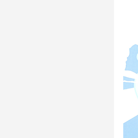
娛
樂
娛
樂
星
聞
流
行/
時
尚
追
星
生
活