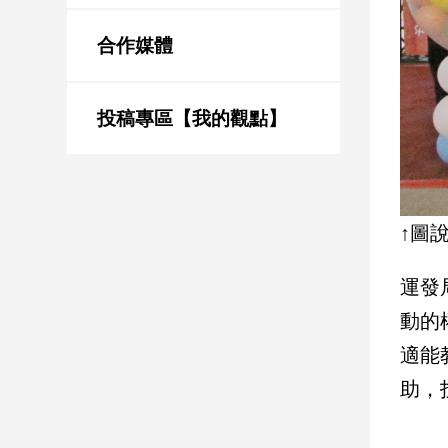
新
冠
合作媒體
病
毒
專
區
投稿專區【我的觀點】
南
台
↑圖
灣
觀
運發
點
動的
南
適能
台
灣
助，
觀
點