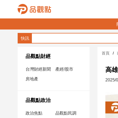
品
觀
點
財
首頁
經
品觀點財經
台
高雄
台灣財經新聞
產經/股市
灣
財
房地產
2025/0
經
新
聞
品觀點政治
產
經/
政治焦點
品觀點民調
股