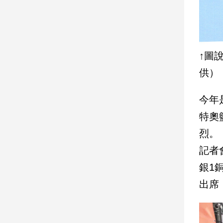
建
築/
室
內
↑圖
設
計
供）
旅
遊/
今年
美
食
特奧
星
烈。
座/
命
記者
理
銀1
消
出席
費
健
康/
親