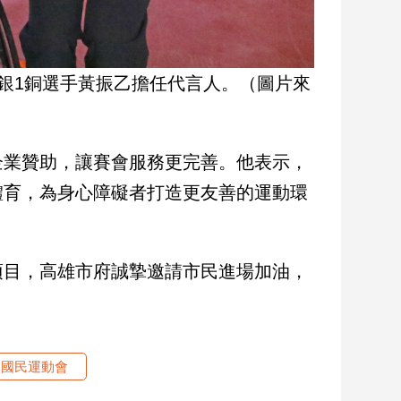
1銀1銅選手黃振乙擔任代言人。（圖片來
企業贊助，讓賽會服務更完善。他表示，
體育，為身心障礙者打造更友善的運動環
項目，高雄市府誠摯邀請市民進場加油，
礙國民運動會