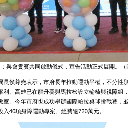
說：與會貴賓共同啟動儀式，宣告活動正式展開。（
局長侯尊堯表示，市府長年推動運動平權，不分性
權利。高雄已在龍舟賽與馬拉松設立輪椅與視障組
教室。今年市府也成功舉辦國際帕拉桌球挑戰賽，並爭
投入40項身障運動專案、經費逾720萬元。