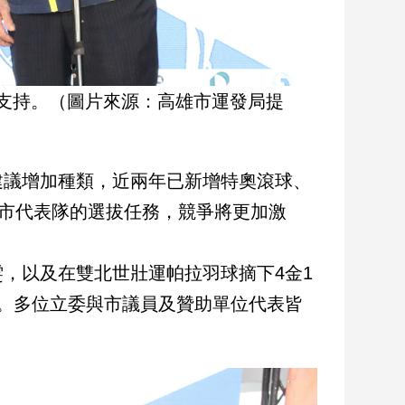
支持。（圖片來源：高雄市運發局提
建議增加種類，近兩年已新增特奧滾球、
雄市代表隊的選拔任務，競爭將更加激
，以及在雙北世壯運帕拉羽球摘下4金1
。多位立委與市議員及贊助單位代表皆