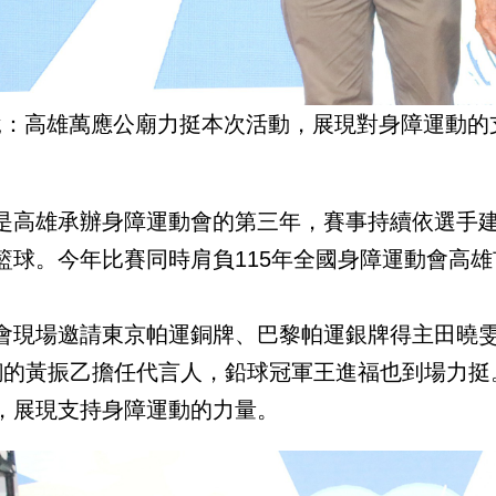
說：高雄萬應公廟力挺本次活動，展現對身障運動的
是高雄承辦身障運動會的第三年，賽事持續依選手
籃球。今年比賽同時肩負115年全國身障運動會高
會現場邀請東京帕運銅牌、巴黎帕運銀牌得主田曉雯
銅的黃振乙擔任代言人，鉛球冠軍王進福也到場力挺
，展現支持身障運動的力量。