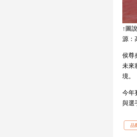
寵
物
Pet
↑圖
影
源：
音
專
侯尊
區
未來
境。
合
作
今年
媒
與選
體
品
投
稿