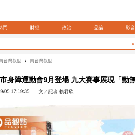
熱門
財經
政治
品論
影
要再選先說清
南台灣觀點
南台灣觀點
市身障運動會9月登場 九大賽事展現「動
9/05 17:19:35
文／記者 賴君欣