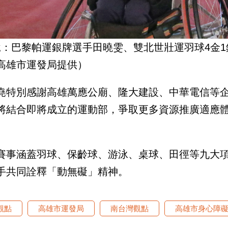
說：巴黎帕運銀牌選手田曉雯、雙北世壯運羽球4金
高雄市運發局提供）
堯特別感謝高雄萬應公廟、隆大建設、中華電信等
將結合即將成立的運動部，爭取更多資源推廣適應
賽事涵蓋羽球、保齡球、游泳、桌球、田徑等九大
手共同詮釋「動無礙」精神。
觀點
高雄市運發局
南台灣觀點
高雄市身心障