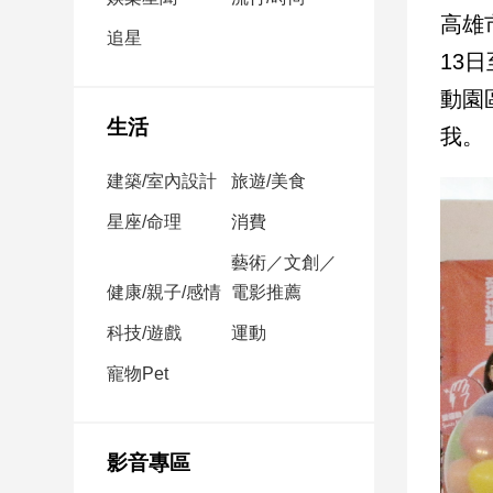
民
高雄
調
追星
13
國
會
動園區
焦
生活
我。
點
建築/室內設計
旅遊/美食
觀
星座/命理
消費
點
藝術／文創／
健康/親子/感情
電影推薦
兩
岸/
科技/遊戲
運動
國
際
寵物Pet
社
會/
地
影音專區
方