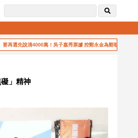
音
4000萬！吳子嘉秀票據 控鄭永金為鄭朝方2018選縣長籌錢至今
無礙」精神