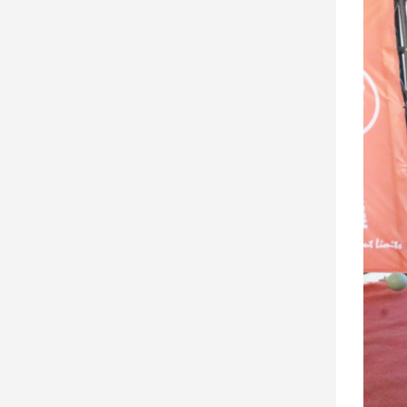
子/
感
情
藝
術
／
文
創
／
電
影
推
薦
科
技/
遊
戲
運
動