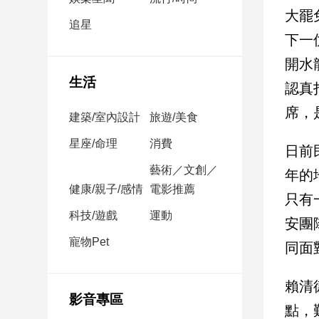
民
大罷
調
追星
下一
國
會
開水
焦
生活
認真
點
席，
建築/室內設計
旅遊/美食
觀
星座/命理
消費
日前
點
藝術／文創／
年的
健康/親子/感情
電影推薦
兩
只有
岸/
科技/遊戲
運動
安團
國
際
寵物Pet
同面
社
會/
賴清
地
影音專區
方
點，