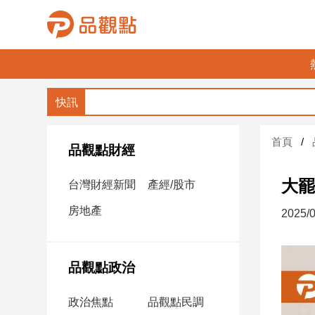
品
觀
點
財
首頁
經
品觀點財經
台
大罷
台灣財經新聞
產經/股市
灣
財
房地產
2025/0
經
新
聞
品觀點政治
產
經/
政治焦點
品觀點民調
股