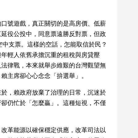
的口號遊戲，真正關切的是高房價、低薪
三延役公投中，同意票遠勝反對票，但政
的空中支票。這樣的空話，怎能取信於民？
但年輕人依舊承擔沉重的租稅與房貸壓
入法律戰，本來就舉步維艱的台灣觀望無
，賴主席卻心心念念「拚選舉」。
在於，賴政府放棄了治理的日常，沉迷於
府卻仍忙於「怎麼贏」。這種短視，不僅
，改革能源以確保穩定供應，改革司法以