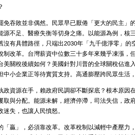
？
罷免吞敗並非偶然。民眾早已厭倦「更大的民主」
能源不足、醫療失衡等切身之痛。以能源為例，核
舊沒有具體路徑，只端出2030年「九千億淨零」
稅制改革。台灣薪資中位數三十多年來幾乎凍漲，
台美關稅後續如何？美國針對川普的全球關稅佔進
但中小企業正等待實質支持。高通膨壓跨民眾生活
執政資源在手，賴政府民調卻不斷探底？根本原因
攫取與分配。能源未解，經濟停滯，司法失信，政
政迷失，也讓人民憤怒。
的「贏」，必須靠改革。改革稅制以減輕中產壓力