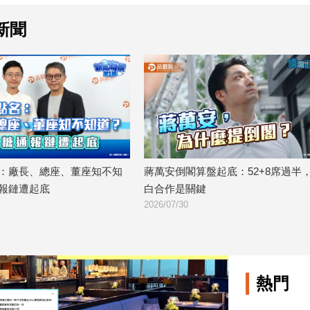
新聞
：廠長、總座、董座知不知
蔣萬安倒閣算盤起底：52+8席過半
報鏈遭起底
白合作是關鍵
2026/07/30
熱門