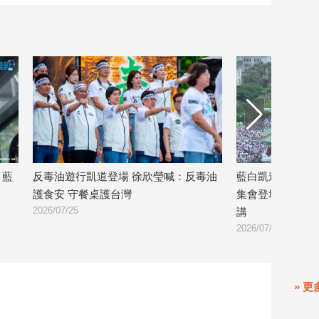
，藍
反毒油遊行凱道登場 徐欣瑩喊：反毒油
藍白凱道齊怒吼
護食安 守餐桌護台灣
集會登場 韓國
2026/07/25
講
2026/07/25
» 更