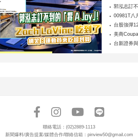
00981T
台股強彈1
台新證券與
聯絡電話：(02)2889-1113
新聞爆料/廣告提案/媒體合作/聯絡信箱：pinview50@gmail.com