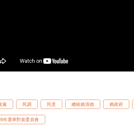
進黨
民調
民意
總統賴清德
賴政府
026年選舉對策委員會