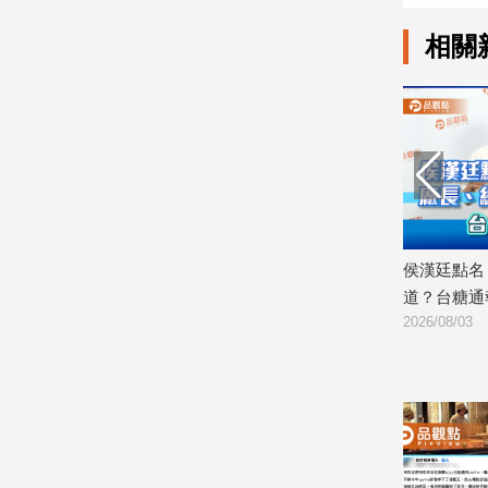
子/
相關
感
情
藝
術
／
文
創
／
電
影
鄭永金父
王鴻薇轟民進黨官官相護：曲解法令替
侯漢廷點名
推
期說明
台糖護短
道？台糖通
薦
2026/08/04
2026/08/03
科
技/
遊
戲
運
動