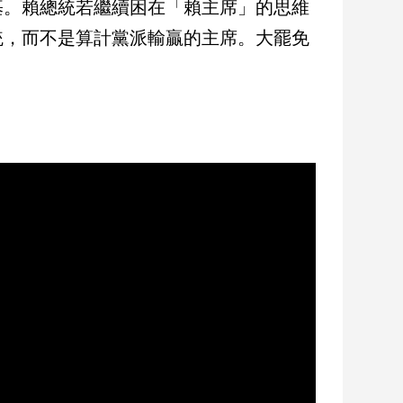
基。賴總統若繼續困在「賴主席」的思維
統，而不是算計黨派輸贏的主席。大罷免