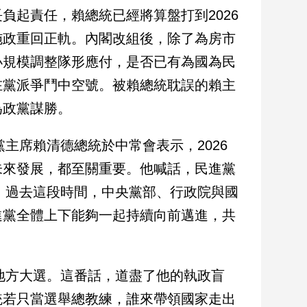
負起責任，賴總統已經將算盤打到2026
施政重回正軌。內閣改組後，除了為房市
小規模調整隊形應付，是否已有為國為民
在黨派爭鬥中空號。被賴總統耽誤的賴主
為政黨謀勝。
黨主席賴清德總統於中常會表示，2026
未來發展，都至關重要。他喊話，民進黨
出，過去這段時間，中央黨部、行政院與國
進黨全體上下能夠一起持續向前邁進，共
6地方大選。這番話，道盡了他的執政盲
統若只當選舉總教練，誰來帶領國家走出