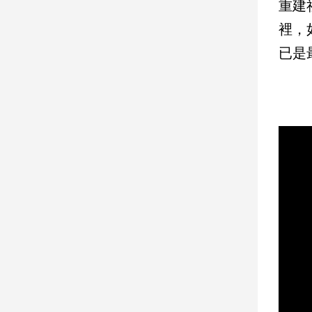
重建
裡，
娛
已是
樂
娛
樂
星
聞
流
行/
時
尚
追
星
生
活