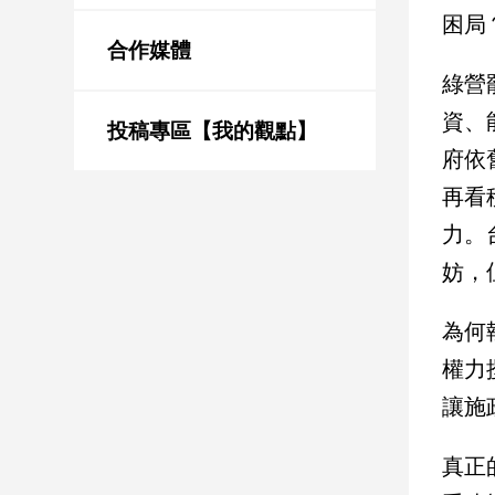
新
困局
冠
合作媒體
病
綠營
毒
專
資、
區
投稿專區【我的觀點】
府依
再看
南
力。
台
灣
妨，
觀
點
為何
權力
南
台
讓施
灣
觀
真正
點