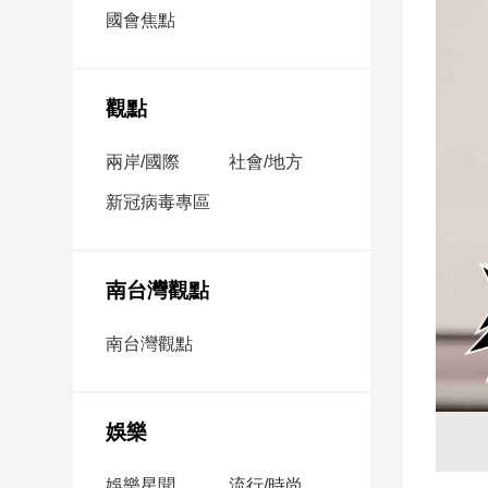
市
國會焦點
房
地
產
觀點
兩岸/國際
社會/地方
品
觀
新冠病毒專區
點
政
治
南台灣觀點
政
南台灣觀點
治
焦
點
娛樂
品
觀
點
娛樂星聞
流行/時尚