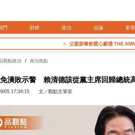
熱門
財經
政治
品論
影
父親節餐飲暖心獻禮 THE AMNIS
品觀點政治
政治焦點
免潰敗示警 賴清德該從黨主席回歸總統
9/05 17:34:15
文／觀點主筆室