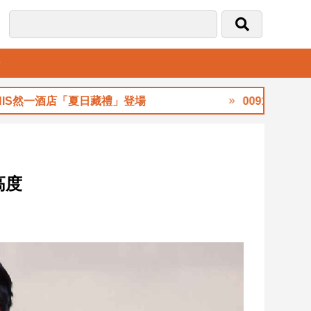
音
然一酒店「夏日藏禮」登場
00913八月除息創新
高度