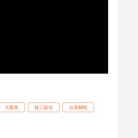
大罷免
核三延役
台美關稅