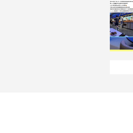
寵
物
Pet
影
音
專
區
合
作
媒
體
投
稿