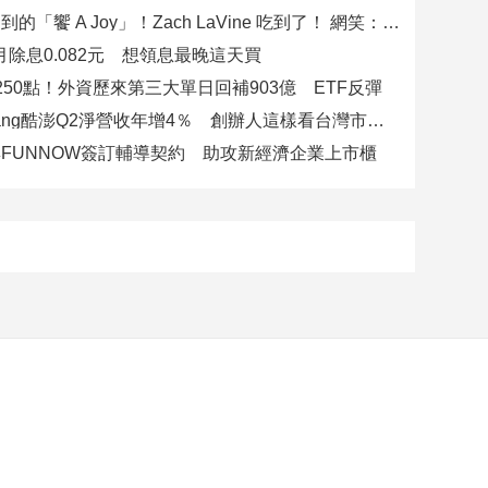
郭泓志訂不到的「饗 A Joy」！Zach LaVine 吃到了！ 網笑：運動員來吃超划算
八月除息0.082元 想領息最晚這天買
250點！外資歷來第三大單日回補903億 ETF反彈
美商Coupang酷澎Q2淨營收年增4％ 創辦人這樣看台灣市場！
FUNNOW簽訂輔導契約 助攻新經濟企業上市櫃