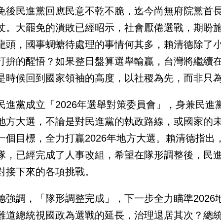
免後民進黨回應民意不乾不脆，迄今尚無府院黨首長
仗。大罷免的潰敗已經昭示，社會厭倦選戰，期盼
龍頭，國事蜩螗待處理的事情何其多，賴清德除了
打拚的醒悟？如果整日盤算選舉輸贏，台灣將繼續
是時候回到國家領袖的高度，以社稷為先，而非只
民進黨成立「2026年選舉對策委員會」，身兼民進
地方大選，不論是對民進黨的執政路線，或國家的
一個目標，全力打贏2026年地方大選。賴清德指
隊，已經完成了人事改組，希望在隊形調整後，民
對接下來的各項挑戰。
德強調，「隊形調整完成」，下一步全力瞄準202
難道總統視國政為選戰的延長，治理退居其次？總