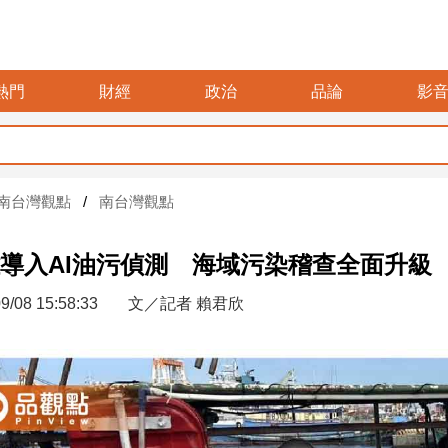
熱門
財經
政治
品論
影
暑假玩
南台灣觀點
南台灣觀點
導入AI油污偵測 海域污染稽查全面升級
9/08 15:58:33
文／記者 賴君欣