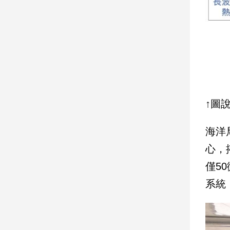
建
築/
室
內
設
計
旅
遊/
↑圖
美
食
海洋
星
座/
心，
命
理
僅5
消
系統
費
健
康/
親