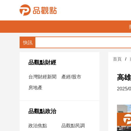
品
觀
點
財
首頁
經
品觀點財經
台
高雄
台灣財經新聞
產經/股市
灣
財
房地產
2025/0
經
新
聞
品觀點政治
產
經/
政治焦點
品觀點民調
股