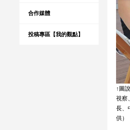
新
冠
合作媒體
病
毒
專
區
投稿專區【我的觀點】
南
台
灣
觀
點
↑圖
視察
南
台
長、
灣
觀
供）
點