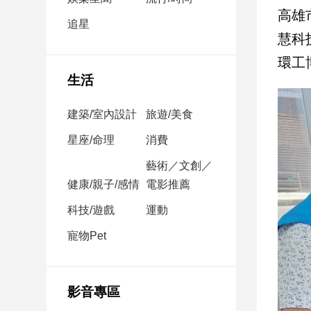
民
高雄
調
追星
慧科
國
會
環工
焦
生活
點
建築/室內設計
旅遊/美食
觀
星座/命理
消費
點
藝術／文創／
健康/親子/感情
電影推薦
兩
岸/
科技/遊戲
運動
國
際
寵物Pet
社
會/
地
影音專區
方