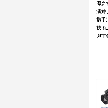
海委
演練
娛
樂
攜手
技術
娛
樂
與前
星
聞
流
行/
時
尚
追
星
生
活