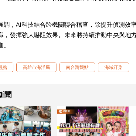
強調，AI科技結合跨機關聯合稽查，除提升偵測效
識，發揮強大嚇阻效果。未來將持續推動中央與地
進。
觀點
高雄市海洋局
南台灣觀點
海域汙染
新聞