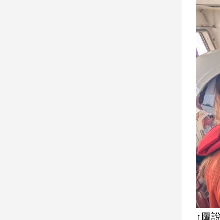
子/
感
情
藝
術
／
文
創
／
電
影
推
薦
科
技/
遊
戲
運
動
↑圖