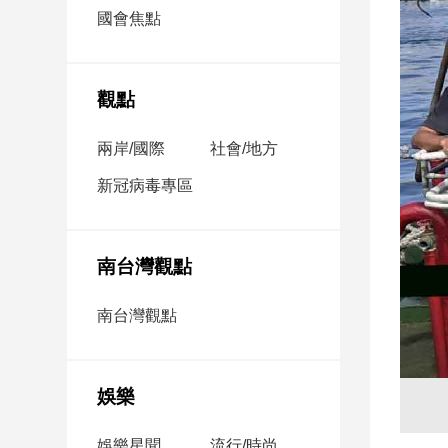
市
國會焦點
房
地
產
觀點
兩岸/國際
社會/地方
品
觀
新冠病毒專區
點
政
治
南台灣觀點
政
南台灣觀點
治
焦
點
娛樂
品
觀
點
娛樂星聞
流行/時尚