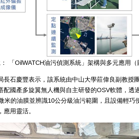
說： 「OilWATCH油污偵測系統」架構與多元應
局長石慶豐表示，該系統由中山大學莊偉良副教授
搭配國產多旋翼無人機與自主研發的OSV軟體，透
0微米的油膜並辨識10公分級油污範圍，且設備輕
，應用靈活。