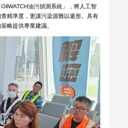
ilWATCH油污偵測系統」，將人工智
稽查精準度，更讓污染源難以遁形。具有
治策略提供專業建議。