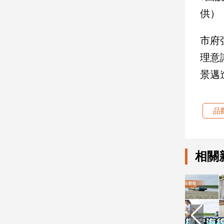
寵
供）
物
Pet
市府
理意
影
景邁
音
專
區
品
合
作
相關
媒
體
投
稿