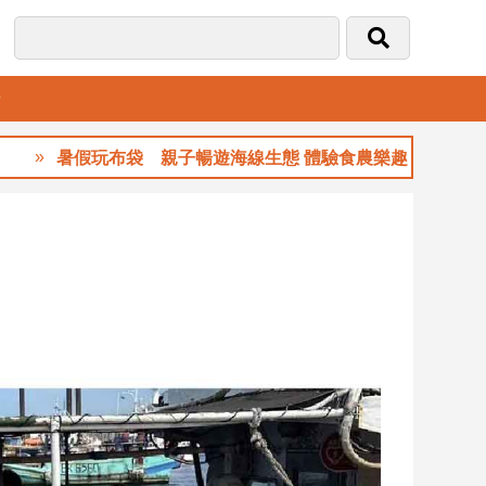
音
布袋 親子暢遊海線生態 體驗食農樂趣
玉山