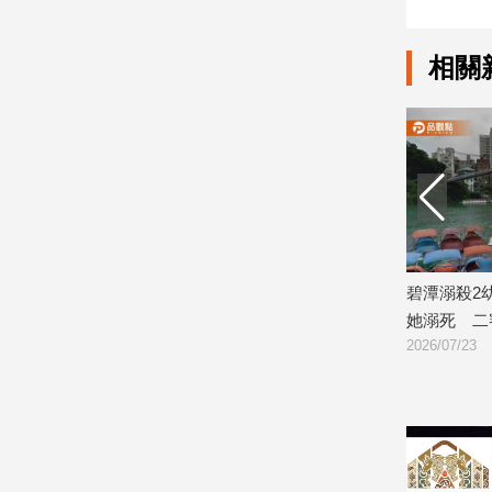
娛
相關
樂
娛
樂
星
聞
流
行/
時
淚崩：謝謝
碧潭溺殺2幼女！狠母「騙女兒入水」看
「育兒
尚
她溺死 二審判16年半
車上被
追
2026/07/23
2026/06
星
生
活