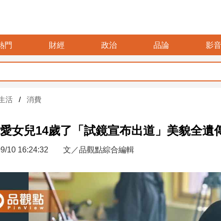
熱門
財經
政治
品論
影
生活
消費
愛女兒14歲了「試鏡宣布出道」美貌全遺
9/10 16:24:32
文／品觀點綜合編輯