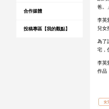
新
爸。
冠
合作媒體
病
毒
李英
專
兒女
區
投稿專區【我的觀點】
為了
南
宅，
台
灣
李英
觀
作品
點
南
台
灣
觀
女
點