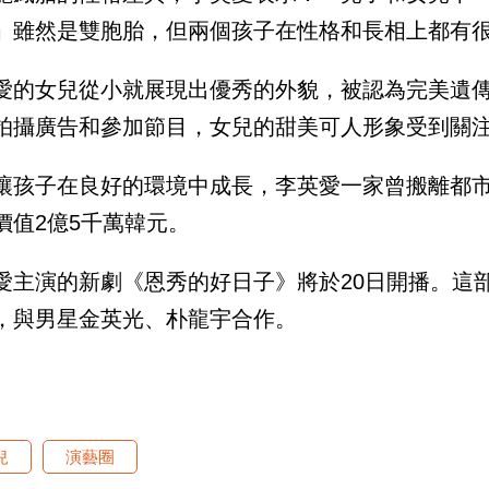
」雖然是雙胞胎，但兩個孩子在性格和長相上都有
愛的女兒從小就展現出優秀的外貌，被認為完美遺
拍攝廣告和參加節目，女兒的甜美可人形象受到關
讓孩子在良好的環境中成長，李英愛一家曾搬離都市
價值2億5千萬韓元。
愛主演的新劇《恩秀的好日子》將於20日開播。這
，與男星金英光、朴龍宇合作。
兒
演藝圈