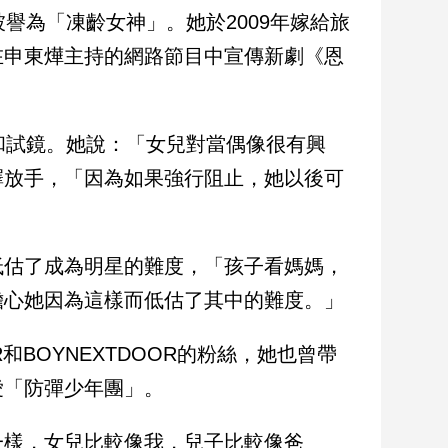
譽為「凍齡女神」。她於2009年嫁給旅
在申東燁主持的網路節目中宣傳新劇《恩
和試鏡。她說：「女兒對當偶像很有興
擇放手，「因為如果強行阻止，她以後可
低估了成為明星的難度，「孩子看媽媽，
擔心她因為這樣而低估了其中的難度。」
R和BOYNEXTDOOR的粉絲，她也曾帶
愛「防彈少年團」。
一樣，女兒比較像我，兒子比較像爸