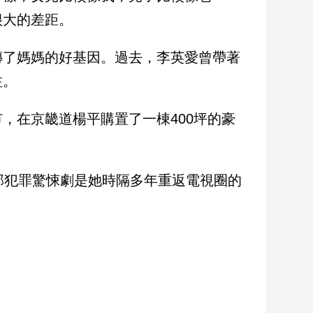
很大的差距。
傳了媽媽的好基因。過去，李英愛曾帶著
注。
，在京畿道楊平購置了一棟400坪的豪
部犯罪驚悚劇是她時隔多年重返電視圈的