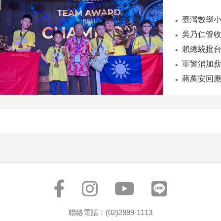
臺灣數學小將
吳乃仁管收
軍警消加薪
蔣萬安回
聯絡電話：(02)2889-1113