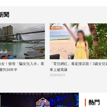
新聞
網紅」毒駕撞店面！3歲女兒還在
演藝圈模範情侶不再 崔秀英鄭
罵爆
手：以朋友身分繼續相處
/24
2026/06/09
熱門