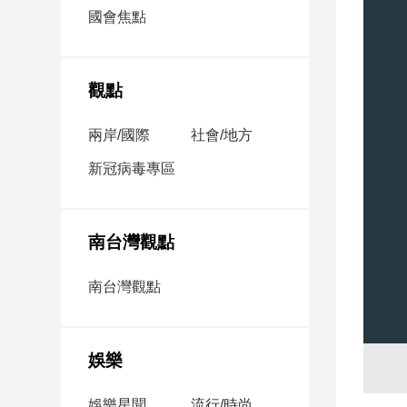
市
國會焦點
房
地
產
觀點
兩岸/國際
社會/地方
品
觀
新冠病毒專區
點
政
治
南台灣觀點
政
南台灣觀點
治
焦
點
娛樂
品
觀
點
娛樂星聞
流行/時尚