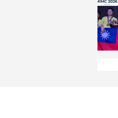
建
築/
室
內
設
計
旅
遊/
美
食
星
座/
命
理
消
費
健
康/
親