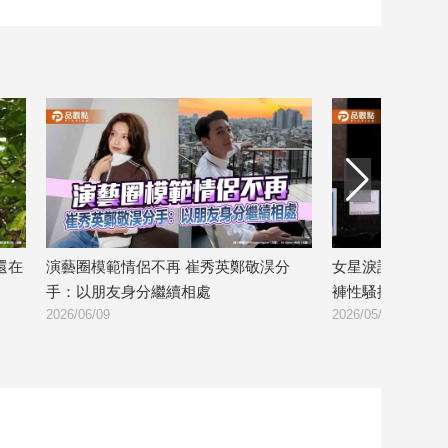
敬淏分
女星淚訴遭監禁2個月！武士刀威脅、脫
張菲曝退休
褲性騷擾黑幕曝光
還是打高爾
2026/05/29
2026/05/25