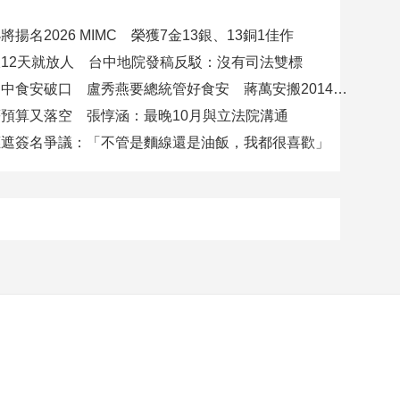
揚名2026 MIMC​ 榮獲7金13銀、13銅1佳作
12天就放人 台中地院發稿反駁：沒有司法雙標
賴總統批台中食安破口 盧秀燕要總統管好食安 蔣萬安搬2014「食安即國安」打臉
預算又落空 張惇涵：最晚10月與立法院溝通
應遮簽名爭議：「不管是麵線還是油飯，我都很喜歡」