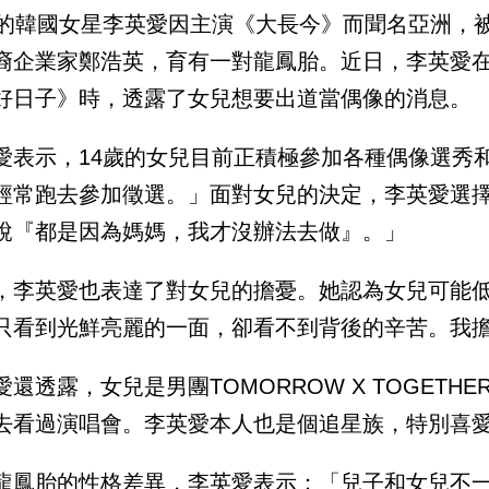
歲的韓國女星李英愛因主演《大長今》而聞名亞洲，被
裔企業家鄭浩英，育有一對龍鳳胎。近日，李英愛
好日子》時，透露了女兒想要出道當偶像的消息。
愛表示，14歲的女兒目前正積極參加各種偶像選秀
經常跑去參加徵選。」面對女兒的決定，李英愛選
說『都是因為媽媽，我才沒辦法去做』。」
，李英愛也表達了對女兒的擔憂。她認為女兒可能
只看到光鮮亮麗的一面，卻看不到背後的辛苦。我
愛還透露，女兒是男團TOMORROW X TOGETHE
去看過演唱會。李英愛本人也是個追星族，特別喜
龍鳳胎的性格差異，李英愛表示：「兒子和女兒不