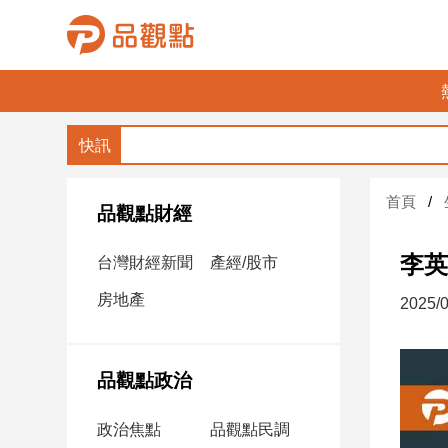
品
觀
點
財
首頁
經
品觀點財經
台
李英
台灣財經新聞
產經/股市
灣
財
房地產
2025/0
經
新
聞
品觀點政治
產
經/
政治焦點
品觀點民調
股