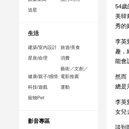
民
54
調
追星
美韓
國
會
秀的
焦
生活
點
李英
建築/室內設計
旅遊/美食
趣，
觀
星座/命理
消費
能會
點
藝術／文創／
然而
健康/親子/感情
電影推薦
兩
岸/
總是
科技/遊戲
運動
國
際
寵物Pet
李英
社
女兒
會/
地
影音專區
方
談到