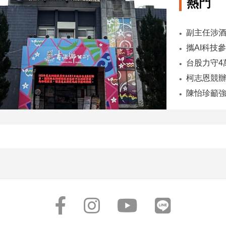
熱門
陳怡珍籲強