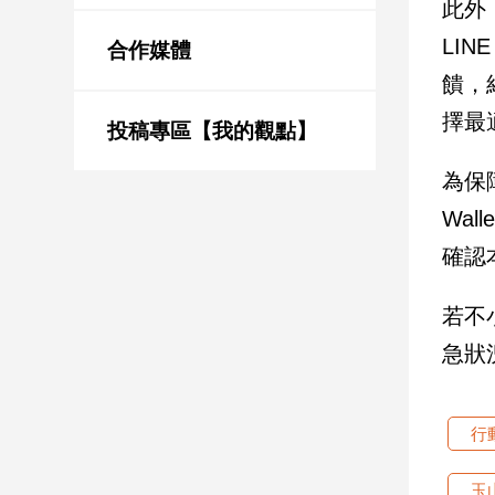
此外
新
冠
LIN
合作媒體
病
饋，
毒
專
擇最適
區
投稿專區【我的觀點】
為保
南
Wa
台
確認
灣
觀
若不
點
急狀
南
台
灣
行
觀
點
玉