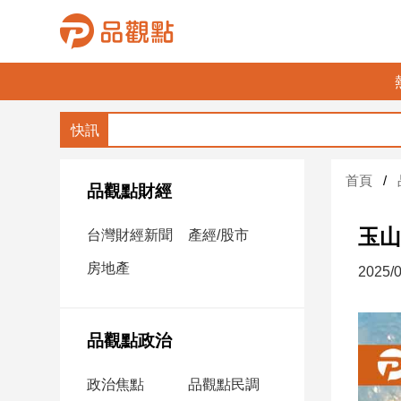
品
觀
點
財
首頁
經
品觀點財經
台
玉山
台灣財經新聞
產經/股市
灣
財
房地產
2025/0
經
新
聞
品觀點政治
產
經/
政治焦點
品觀點民調
股