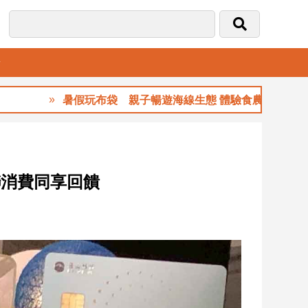
音
暑假玩布袋 親子暢遊海線生態 體驗食農樂趣
聯消費同享回饋