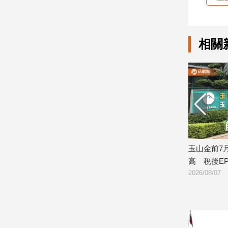
娛
樂
相關
娛
樂
星
聞
流
行/
時
尚
法人研判持續震盪 逢
玉山金前7月獲利244.4億！創同期新
追
高 稅後EPS自結1.51元
星
2026/08/07
生
活