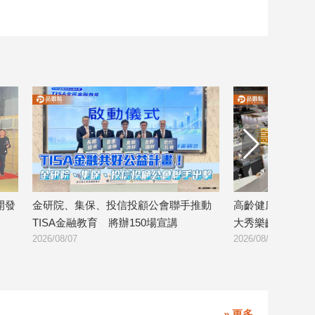
顧公會聯手推動
高齡健康產業博覽會登場 金融壽險業
8大
0場宣講
大秀樂齡金融服務！
證 
2026/08/07
2026/0
» 更多