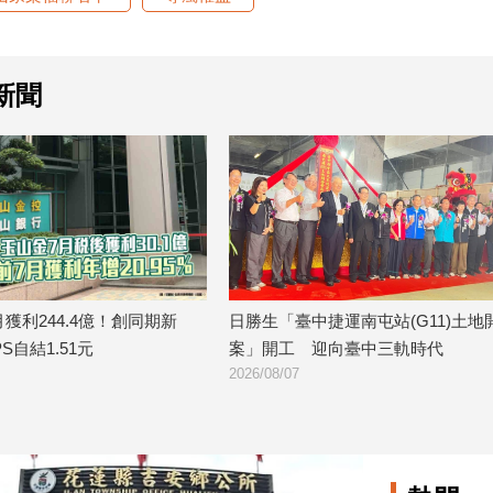
新聞
日勝生「臺中捷運南屯站(G11)土地開發
金研院、集保、投信投
案」開工 迎向臺中三軌時代
TISA金融教育 將辦15
2026/08/07
2026/08/07