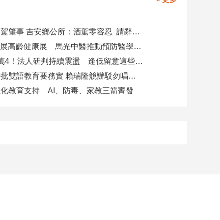
副主任涉酒駕肇事 吉安鄉公所：酒駕零容忍 請辭獲准
攜AI科技參展高齡健康展 馬光中醫推動預防醫學迎接長壽新經濟
台股力守4萬4！法人研判持續震盪 逢低留意這些族群
柯志恩競辦批雙語教育要務實 賴瑞隆競辦駁勿唱衰高雄
化教育支持 AI、防毒、家教三箭齊發