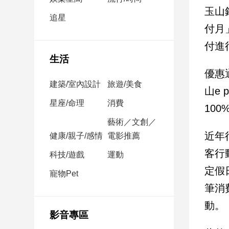
民
玉山
調
追星
付月
國
會
付進行
焦
生活
點
優惠
建築/室內設計
旅遊/美食
山e
觀
星座/命理
消費
100
點
藝術／文創／
近年
健康/親子/感情
電影推薦
兩
岸/
客行
科技/遊戲
運動
國
定假
際
寵物Pet
筆消
社
會/
動。
地
影音專區
方