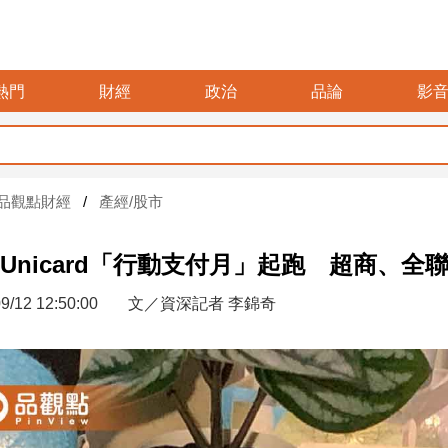
熱門
財經
政治
品論
影
品觀點財經
產經/股市
Unicard「行動支付月」起跑 超商、全
9/12 12:50:00
文／資深記者 李錦奇