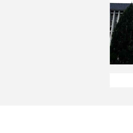
建
築/
室
內
設
計
旅
遊/
美
食
星
座/
命
理
消
費
健
康/
親