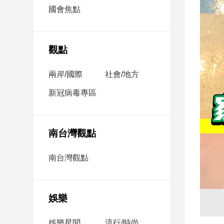
市
國會焦點
房
地
產
觀點
兩岸/國際
社會/地方
品
觀
新冠病毒專區
點
政
治
南台灣觀點
政
南台灣觀點
治
焦
點
娛樂
品
觀
點
娛樂星聞
流行/時尚